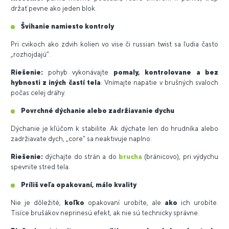
držať pevne ako jeden blok.
Švihanie namiesto kontroly
Pri cvikoch ako zdvih kolien vo vise či russian twist sa ľudia často
„rozhojdajú“.
Riešenie:
pohyb vykonávajte
pomaly, kontrolovane a bez
hybnosti z iných častí tela
. Vnímajte napätie v brušných svaloch
počas celej dráhy.
Povrchné dýchanie alebo zadržiavanie dychu
Dýchanie je kľúčom k stabilite. Ak dýchate len do hrudníka alebo
zadržiavate dych, „core“ sa neaktivuje naplno.
Riešenie:
dýchajte do strán a do
brucha
(bránicovo), pri výdychu
spevnite stred tela.
Príliš veľa opakovaní, málo kvality
Nie je dôležité,
koľko
opakovaní urobíte, ale
ako
ich urobíte.
Tisíce brušákov neprinesú efekt, ak nie sú technicky správne.