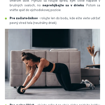
smerom dole. Plynulo sa rolujte vpred, kým cítite napätie v
brušných svaloch, no
neprehýbajte sa v drieku
. Potom sa
vráťte späť do východiskovej pozície.
Pre začiatočníkov
- rolujte len do bodu, kde ešte viete udržať
pevný stred tela (neutrálny driek).