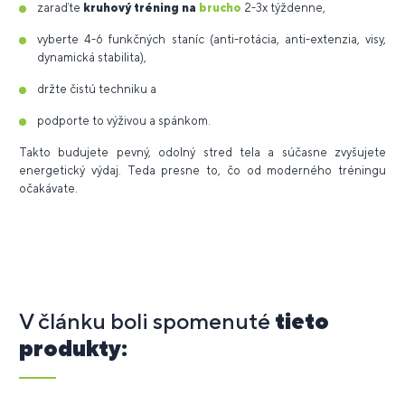
zaraďte
kruhový tréning na
brucho
2-3x týždenne,
vyberte 4-6 funkčných staníc (anti-rotácia, anti-extenzia, visy,
dynamická stabilita),
držte čistú techniku a
podporte to výživou a spánkom.
Takto budujete pevný, odolný stred tela a súčasne zvyšujete
energetický výdaj. Teda presne to, čo od moderného tréningu
očakávate.
V článku boli spomenuté
tieto
produkty: