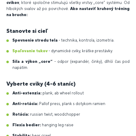
cvikov
, ktoré spoločne stimulujú všetky vrstvy „core“ systému. Od
hlbokých svalov až po povrchové.
Ako nastaviť kruhový tréning
na brucho:
Stanovte si cieľ
Spevnenie stredu tela
- technika, kontrola, izometria.
Spaľovanie tukov
- dynamické cviky, krátke prestávky.
Sila a výkon „core“
- odpor (expandér, činky), dlhší čas pod
napätím.
Vyberte cviky (4-6 staníc)
Anti-extenzia:
plank, ab wheel rollout
Anti-rotácia:
Pallof press, plank s dotykom ramien
Rotácia:
russian twist, woodchopper
Flexia bedier:
hanging leg raise
Stabilita:
bear crawl