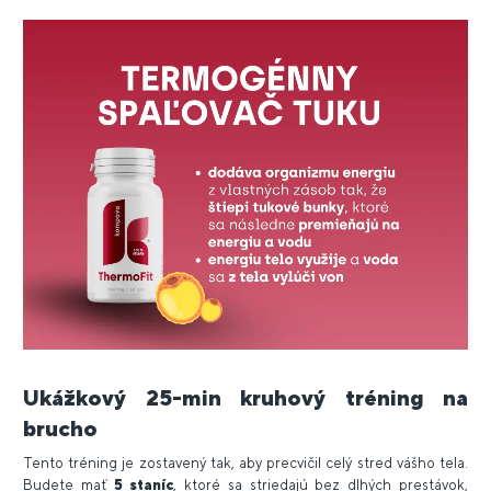
Ukážkový 25-min kruhový tréning na
brucho
Tento tréning je zostavený tak, aby precvičil celý stred vášho tela.
Budete mať
5 staníc
, ktoré sa striedajú bez dlhých prestávok,