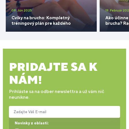
09. Jún 2025
19. Február 20
Cviky na brucho: Kompletný
Ako účinne 
tréningový plán pre každého
brucha? Rad
PRIDAJTE SA K
NÁM!
Prihláste sa na odber newslettra a už vám nič
neunikne.
Zadajte Váš E-mail
Novinky z oblasti: