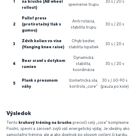
1
na brucho (AB wheel
30 s / 20 s
spevnenie trupu
rollout)
Pallof press
Anti-rotácia,
2
(protirotačný tlak s
30 s / 20 s
stabilita trupu
gumou)
Zdvih kolien vo vise
Ohyb bedier,
3
30 s / 20 s
(Hanging knee raise)
stabilita lopatiek
Dynamická
Bear crawl s dotykom
4
stabilita,
30 s / 20 s
ramien
koordinácia
Plank s presunom
Izometrická sila,
30 s / 60-90 s
5
váhy
kontrola „core“
(pauza po kole)
Výsledok
Tento
kruhový tréning na brucho
precvičí celý „core“ komplexne.
Posilní, spevní a zároveň zvýši váš energetický výdaj. Je ideálny ako
samostatný tréning, ale aj ako doplnok po silovom cvičení či kardiu.