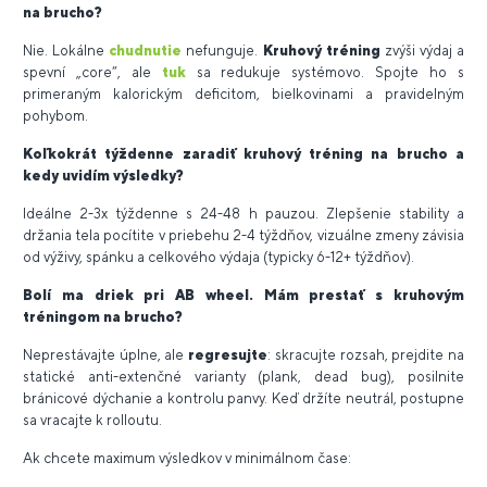
na brucho?
Nie. Lokálne
chudnutie
nefunguje.
Kruhový tréning
zvýši výdaj a
spevní „core“, ale
tuk
sa redukuje systémovo. Spojte ho s
primeraným kalorickým deficitom, bielkovinami a pravidelným
pohybom.
Koľkokrát týždenne zaradiť kruhový tréning na brucho a
kedy uvidím výsledky?
Ideálne 2-3x týždenne s 24-48 h pauzou. Zlepšenie stability a
držania tela pocítite v priebehu 2-4 týždňov, vizuálne zmeny závisia
od výživy, spánku a celkového výdaja (typicky 6-12+ týždňov).
Bolí ma driek pri AB wheel. Mám prestať s kruhovým
tréningom na brucho?
Neprestávajte úplne, ale
regresujte
: skracujte rozsah, prejdite na
statické anti-extenčné varianty (plank, dead bug), posilnite
bránicové dýchanie a kontrolu panvy. Keď držíte neutrál, postupne
sa vracajte k rolloutu.
Ak chcete maximum výsledkov v minimálnom čase: