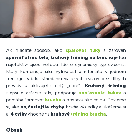
Ak hľadáte spôsob, ako
spaľovať tuky
a zároveň
spevniť stred tela
,
kruhový tréning na brucho
je tou
najefektívnejšou voľbou. Ide o dynamický typ cvičenia,
ktorý kombinuje silu, vytrvalosť a intenzitu v jednom
tréningu. Vďaka striedaniu viacerých cvikov bez dlhých
prestávok aktivujete celý „core“.
Kruhový tréning
zlepšuje držanie tela, podporuje
spaľovanie tukov
a
pomáha formovať
brucho
aj postavu ako celok. Povieme
si, aké
najčastejšie chyby
brzdia výsledky a ukážeme si
aj
4 cviky
vhodné na
kruhový
tréning brucha
.
Obsah