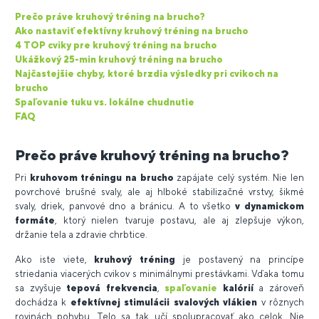
Prečo práve kruhový tréning na brucho?
Ako nastaviť efektívny kruhový tréning na brucho
4 TOP cviky pre kruhový tréning na brucho
Ukážkový 25-min kruhový tréning na brucho
Najčastejšie chyby, ktoré brzdia výsledky pri cvikoch na
brucho
Spaľovanie tuku vs. lokálne chudnutie
FAQ
Prečo práve kruhový tréning na brucho?
Pri
kruhovom tréningu na brucho
zapájate celý systém. Nie len
povrchové brušné svaly, ale aj hlboké stabilizačné vrstvy, šikmé
svaly, driek, panvové dno a bránicu. A to všetko
v dynamickom
formáte
, ktorý nielen tvaruje postavu, ale aj zlepšuje výkon,
držanie tela a zdravie chrbtice.
Ako iste viete,
kruhový tréning
je postavený na princípe
striedania viacerých cvikov s minimálnymi prestávkami. Vďaka tomu
sa zvyšuje
tepová frekvencia
,
spaľovanie
kalórií
a zároveň
dochádza k
efektívnej stimulácii svalových vlákien
v rôznych
rovinách pohybu. Telo sa tak učí spolupracovať ako celok. Nie