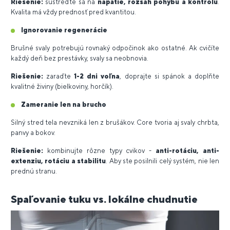
Riešenie:
sústreďte sa na
napätie, rozsah pohybu a kontrolu
.
Kvalita má vždy prednosť pred kvantitou.
Ignorovanie regenerácie
Brušné svaly potrebujú rovnaký odpočinok ako ostatné. Ak cvičíte
každý deň bez prestávky, svaly sa neobnovia.
Riešenie:
zaraďte
1-2 dni voľna
, doprajte si spánok a doplňte
kvalitné živiny (bielkoviny, horčík).
Zameranie len na brucho
Silný stred tela nevzniká len z brušákov. Core tvoria aj svaly chrbta,
panvy a bokov.
Riešenie:
kombinujte rôzne typy cvikov -
anti-rotáciu, anti-
extenziu, rotáciu a stabilitu
. Aby ste posilnili celý systém, nie len
prednú stranu.
Spaľovanie tuku vs. lokálne chudnutie