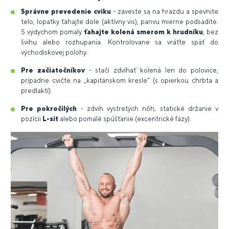
Správne prevedenie cviku
- zaveste sa na hrazdu a spevnite
telo, lopatky ťahajte dole (aktívny vis), panvu mierne podsadíte.
S výdychom pomaly
ťahajte kolená smerom k hrudníku
, bez
švihu alebo rozhupania. Kontrolovane sa vráťte späť do
východiskovej polohy.
Pre začiatočníkov
- stačí zdvíhať kolená len do polovice,
prípadne cvičte na „kapitánskom kresle“ (s opierkou chrbta a
predlaktí).
Pre pokročilých
- zdvih vystretých nôh, statické držanie v
pozícii
L-sit
alebo pomalé spúšťanie (excentrické fázy).