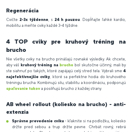
Regenerácia
Cvičte
2-3x týždenne
, s
24 h pauzou
. Dopĺňajte ľahké kardio,
mobilitu a meňte cviky každé 3-4 týždne.
4 TOP cviky pre kruhový tréning na
brucho
Nie všetky cviky na brucho prinášajú rovnaké výsledky. Ak chcete,
aby váš
kruhový tréning na
brucho
bol skutočne účinný, mali by
ste siahnuť po takých, ktoré zapájajú celý stred tela. Vybrali sme
4
najefektívnejšie cviky
, ktoré sa perfektne hodia do kruhového
tréningu brucha. Kombinujú silu, stabilitu a koordináciu, podporujú
spaľovanie tukov
a posilňujú brucho z každej strany.
AB wheel rollout (koliesko na brucho) - anti-
extenzia
Správne prevedenie cviku
- kľaknite si na podložku, koliesko
držte pred sebou a trup držte pevne. Chrbát rovný, rebrá