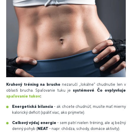
Kruhový tréning na brucho
nezaručí „lokálne“ chudnutie len v
oblasti brucha. Spaľovanie tuku je
systémové
.
Čo ovplyvňuje
spaľovanie tukov
:
Energetická bilancia
- ak chcete chudnúť, musíte mať mierny
kalorický deficit (spáliť viac, ako prijmete).
Celkový výdaj energie
- sem patrí nielen tréning, ale aj bežný
denný pohyb (
NEAT
- napr. chôdza, schody, domáce aktivity).