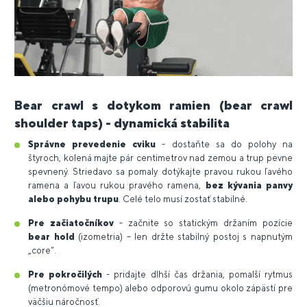
Bear crawl s dotykom ramien (bear crawl
shoulder taps) - dynamická stabilita
Správne prevedenie cviku
- dostaňte sa do polohy na
štyroch, kolená majte pár centimetrov nad zemou a trup pevne
spevnený. Striedavo sa pomaly dotýkajte pravou rukou ľavého
ramena a ľavou rukou pravého ramena,
bez kývania panvy
alebo pohybu trupu
. Celé telo musí zostať stabilné.
Pre začiatočníkov
- začnite so statickým držaním pozície
bear hold
(izometria) – len držte stabilný postoj s napnutým
„core“.
Pre pokročilých
- pridajte dlhší čas držania, pomalší rytmus
(metronómové tempo) alebo odporovú gumu okolo zápästí pre
väčšiu náročnosť.