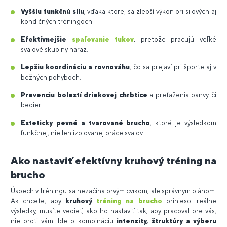
Vyššiu funkčnú silu
, vďaka ktorej sa zlepší výkon pri silových aj
kondičných tréningoch.
Efektívnejšie
spaľovanie tukov
, pretože pracujú veľké
svalové skupiny naraz.
Lepšiu koordináciu a rovnováhu
, čo sa prejaví pri športe aj v
bežných pohyboch.
Prevenciu bolestí driekovej chrbtice
a preťaženia panvy či
bedier.
Esteticky pevné a tvarované brucho
, ktoré je výsledkom
funkčnej, nie len izolovanej práce svalov.
Ako nastaviť efektívny kruhový tréning na
brucho
Úspech v tréningu sa nezačína prvým cvikom, ale správnym plánom.
Ak chcete, aby
kruhový
tréning na brucho
priniesol reálne
výsledky, musíte vedieť, ako ho nastaviť tak, aby pracoval pre vás,
nie proti vám. Ide o kombináciu
intenzity, štruktúry a výberu