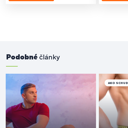
Podobné
články
AKO SCHU