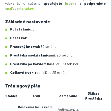
vďaka čomu súčasne
spevňujete
brucho
a podporujete
spaľovanie tukov
.
Základné nastavenie
Počet staníc:
5
Počet kôl:
3
Pracovný interval:
30 sekúnd
Prestávka medzi stanicami:
20 sekúnd
Prestávka po každom kole:
60-90 sekúnd
Celkové trvanie:
približne 25 minút.
Tréningový plán
Dĺžka /
Stanica
Cvik
Zameranie
Prestávka
Rolovanie kolieskom
Anti-extenzia,