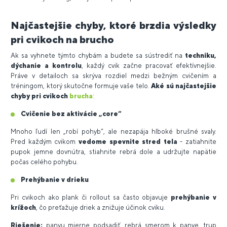
Najčastejšie chyby, ktoré brzdia výsledky
pri cvikoch na brucho
Ak sa vyhnete týmto chybám a budete sa sústrediť na
techniku,
dýchanie a kontrolu
, každý cvik začne pracovať efektívnejšie.
Práve v detailoch sa skrýva rozdiel medzi bežným cvičením a
tréningom, ktorý skutočne formuje vaše telo.
Aké sú najčastejšie
chyby pri cvikoch
brucha
:
Cvičenie bez aktivácie „core“
Mnoho ľudí len „robí pohyb“, ale nezapája hlboké brušné svaly.
Pred každým cvikom
vedome spevnite stred tela
- zatiahnite
pupok jemne dovnútra, stiahnite rebrá dole a udržujte napätie
počas celého pohybu.
Prehýbanie v drieku
Pri cvikoch ako plank či rollout sa často objavuje
prehýbanie v
krížoch
, čo preťažuje driek a znižuje účinok cviku.
Riešenie:
panvu mierne podsadiť, rebrá smerom k panve, trup