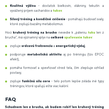
Kvalitná výživa
- dostatok bielkovín, vlákniny, tekutín a
vyvážený príjem sacharidov a
tukov
.
Silový tréning a kondičné cvičenie
- pomáhajú budovať svaly,
ktoré zvyšujú bazálny metabolizmus.
Hoci
kruhový tréning na brucho
nevedie k „páleniu
tuku
len z
brucha“, má významný vplyv na
celkové
spaľovanie tukov
:
zvyšuje
srdcovú frekvenciu
a
energetický výdaj
,
podporuje
metabolickú aktivitu
aj po tréningu (tzv. EPOC
efekt),
pomáha formovať a spevňovať stred tela, čím zlepšuje vzhľad
postavy,
zvyšuje
funkčnú silu core
- telo potom lepšie zvláda iné typy
tréningov, ktoré spaľujú ešte viac kalórií.
FAQ
Schudnem len z brucha, ak budem robiť len kruhový tréning