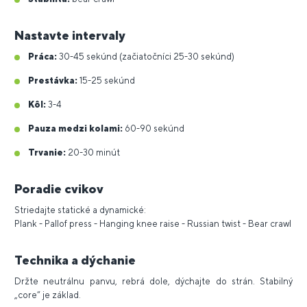
Nastavte intervaly
Práca:
30-45 sekúnd (začiatočníci 25-30 sekúnd)
Prestávka:
15-25 sekúnd
Kôl:
3-4
Pauza medzi kolami:
60-90 sekúnd
Trvanie:
20-30 minút
Poradie cvikov
Striedajte statické a dynamické:
Plank - Pallof press - Hanging knee raise - Russian twist - Bear crawl
Technika a dýchanie
Držte neutrálnu panvu, rebrá dole, dýchajte do strán. Stabilný
„core“ je základ.