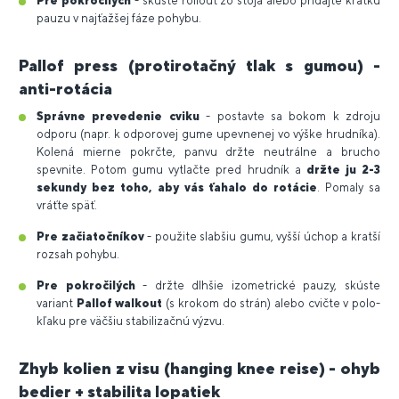
Pre pokročilých
- skúste rollout zo stoja alebo pridajte krátku
pauzu v najťažšej fáze pohybu.
Pallof press (protirotačný tlak s gumou) -
anti-rotácia
Správne prevedenie cviku
- postavte sa bokom k zdroju
odporu (napr. k odporovej gume upevnenej vo výške hrudníka).
Kolená mierne pokrčte, panvu držte neutrálne a brucho
spevnite. Potom gumu vytlačte pred hrudník a
držte ju 2-3
sekundy bez toho, aby vás ťahalo do rotácie
. Pomaly sa
vráťte späť.
Pre začiatočníkov
- použite slabšiu gumu, vyšší úchop a kratší
rozsah pohybu.
Pre pokročilých
- držte dlhšie izometrické pauzy, skúste
variant
Pallof walkout
(s krokom do strán) alebo cvičte v polo-
kľaku pre väčšiu stabilizačnú výzvu.
Zhyb kolien z visu (hanging knee reise) - ohyb
bedier + stabilita lopatiek