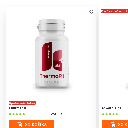
Darček L-Carniti
Spaľovanie tukov
ThermoFit
L-Carnitine
26.00 €
DO KOŠÍKA
DO K