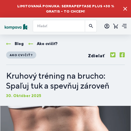
LIMITOVANÁ PONUKA: SERRAPEPTASE PLUS +30 %
GRATIS – TO CHCEM!
Prihlásiť
sa
Košík
Me
Blog
Ako cvičiť?
Zdielať
AKO CVIČIŤ?
Kruhový tréning na brucho:
Spaľuj tuk a spevňuj zároveň
30. Október 2025