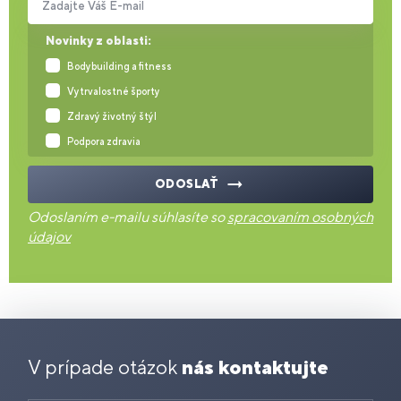
Zadajte Váš E-mail
Novinky z oblasti:
Bodybuilding a fitness
Vytrvalostné športy
Zdravý životný štýl
Podpora zdravia
ODOSLAŤ
Odoslaním e-mailu súhlasíte so
spracovaním osobných
údajov
V prípade otázok
nás kontaktujte