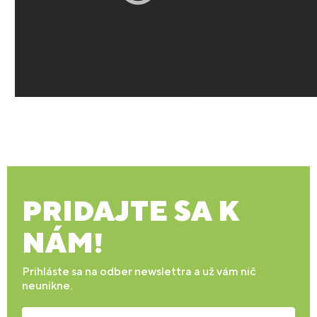
PRIDAJTE SA K
NÁM!
Prihláste sa na odber newslettra a už vám nič
neunikne.