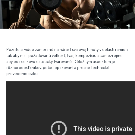
Pozrite si video zamerané na nárast svalovej hmoty v oblasti ramien
tak aby mali požadovanú veľkosť, tvar, kompozíciu a samozrejme
aby boli celkovo esteticky tvarované. Dôležitým aspektom je
rôznorodosť cvikov, počet opakovaní a presné technické
prevedenie cviku.