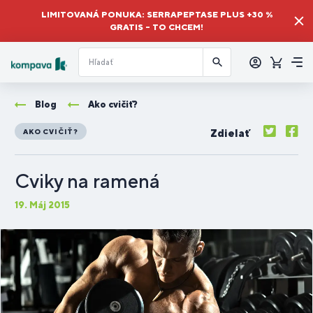
LIMITOVANÁ PONUKA: SERRAPEPTASE PLUS +30 %
GRATIS – TO CHCEM!
Prihlásiť
sa
Košík
Me
Blog
Ako cvičiť?
Zdielať
AKO CVIČIŤ?
Cviky na ramená
19. Máj 2015