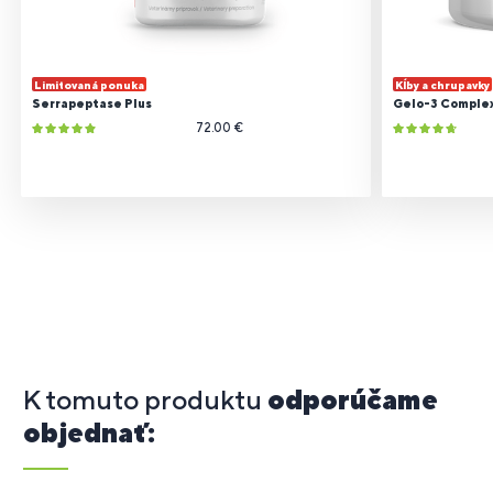
Limitovaná ponuka
Kĺby a chrupavky
Serrapeptase Plus
Gelo-3 Comple
72.00 €
K tomuto produktu
odporúčame
objednať: