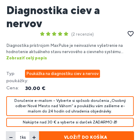
Diagnostika ciev a
nervov
2 recenzie
Diagnostika prístrojom MaxPulse je neinvazívne vyšetrenie na
hodnotenie aktuálneho stavu nervového a cievneho systému...
Zobraziť celý popis
Typ
Poukážka na diagnostiku ciev a nervov
poukážky:
Cena:
30.00 €
Doručenie e-mailom – Vyberte si spôsob doručenia „Osobný
odber Nové Mesto nad Váhom“ a poukážku vám zašleme e-
mailom do 24 hodín od uhradenia objednávky.
Nakúpte nad 30 € a vyberte si darček ZADARMO 🎁
VLOŽIŤ DO KOŠÍKA
ks