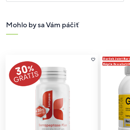
Mohlo by sa Vám páčiť
Darček Joint Bar
Kúpte 3x a ušetri