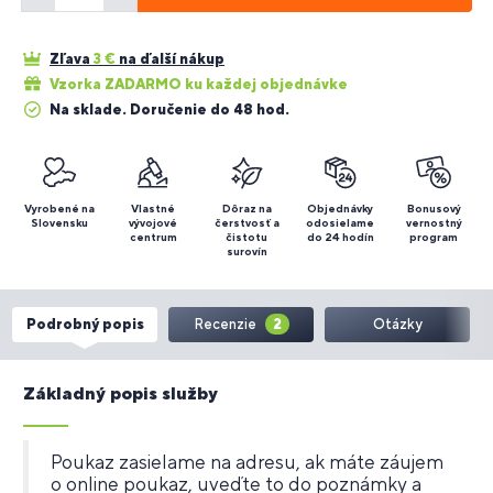
Zľava
3
€
na ďalší nákup
Vzorka ZADARMO ku každej objednávke
Na sklade. Doručenie do 48 hod.
Vyrobené na
Vlastné
Dôraz na
Objednávky
Bonusový
Slovensku
vývojové
čerstvosť a
odosielame
vernostný
centrum
čistotu
do 24 hodín
program
surovín
Podrobný popis
Recenzie
2
Otázky
Základný popis služby
Poukaz zasielame na adresu, ak máte záujem
o online poukaz, uveďte to do poznámky a