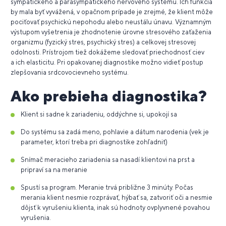
sympatického a parasympatického nervového systému. Ich funkcia
by mala byť vyvážená, v opačnom prípade je zrejmé, že klient môže
pociťovať psychickú nepohodu alebo neustálu únavu. Významným
výstupom vyšetrenia je zhodnotenie úrovne stresového zaťaženia
organizmu (fyzický stres, psychický stres) a celkovej stresovej
odolnosti. Prístrojom tiež dokážeme sledovať priechodnosť ciev
a ich elasticitu. Pri opakovanej diagnostike možno vidieť postup
zlepšovania srdcovocievneho systému.
Ako prebieha diagnostika?
Klient si sadne k zariadeniu, oddýchne si, upokojí sa
Do systému sa zadá meno, pohlavie a dátum narodenia (vek je
parameter, ktorí treba pri diagnostike zohľadniť)
Snímač meracieho zariadenia sa nasadí klientovi na prst a
pripraví sa na meranie
Spustí sa program. Meranie trvá približne 3 minúty. Počas
merania klient nesmie rozprávať, hýbať sa, zatvoriť oči a nesmie
dôjsť k vyrušeniu klienta, inak sú hodnoty ovplyvnené povahou
vyrušenia.