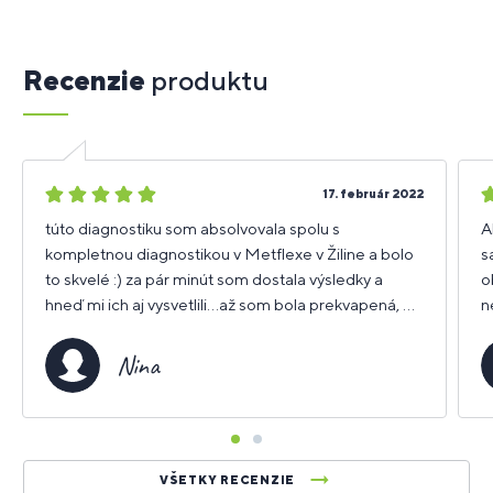
Recenzie
produktu
5
5
17. február 2022
hviezdičiek
h
túto diagnostiku som absolvovala spolu s
A
kompletnou diagnostikou v Metflexe v Žiline a bolo
s
to skvelé :) za pár minút som dostala výsledky a
o
hneď mi ich aj vysvetlili...až som bola prekvapená, čo
n
všetko sa dá zistiť z jednej diagnostiky...wau super,
v
odporúčam
z
Nina
v
VŠETKY RECENZIE