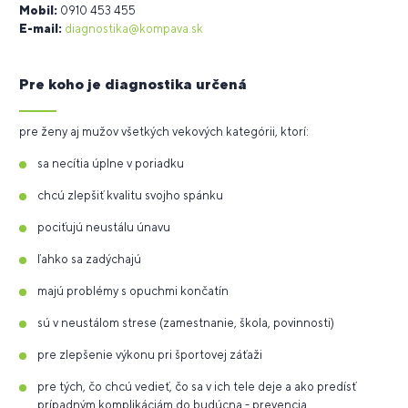
Mobil:
0910 453 455
E-mail:
diagnostika@kompava.sk
Pre koho je diagnostika určená
pre ženy aj mužov všetkých vekových kategórii, ktorí:
sa necítia úplne v poriadku
chcú zlepšiť kvalitu svojho spánku
pociťujú neustálu únavu
ľahko sa zadýchajú
majú problémy s opuchmi končatín
sú v neustálom strese (zamestnanie, škola, povinnosti)
pre zlepšenie výkonu pri športovej záťaži
pre tých, čo chcú vedieť, čo sa v ich tele deje a ako predísť
prípadným komplikáciám do budúcna - prevencia