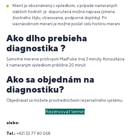
Klient je oboznámený s výsledkom, v prípade nameraných
slabších hodnôt je doporučená možná náprava (zmena
životného štýlu, stravovanie, podporné doplnky). Pri
viacnásobnom meraní je možné poslať celú históriu meraní.
Ako dlho prebieha
diagnostika ?
Samotné meranie prístrojom MaxPulse trvá 3 minúty. Konzultácia
k nameraným výsledkom približne 20 minút.
Ako sa objednám na
diagnostiku?
Objednávať sa môžete prostredníctvom rezervačného systému:
Rezervovať termín
alebo:
Tel.:
+421 32 77 40 068