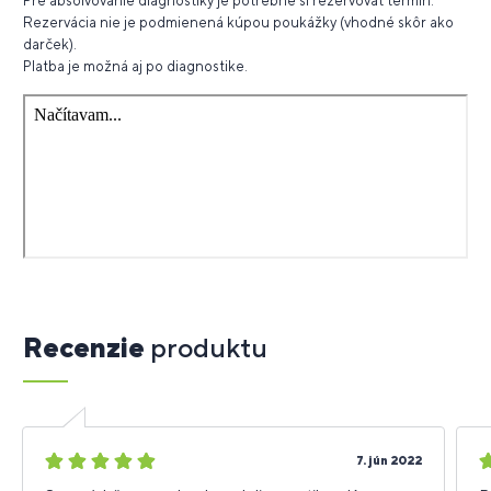
Pre absolvovanie diagnostiky je potrebné si rezervovať termín.
Rezervácia nie je podmienená kúpou poukážky (vhodné skôr ako
darček).
Platba je možná aj po diagnostike.
Recenzie
produktu
5
5
7. jún 2022
hviezdičiek
h