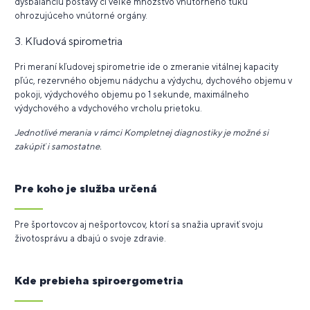
dysbalanciu postavy či veľké množstvo vnútorného tuku
ohrozujúceho vnútorné orgány.
3. Kľudová spirometria
Pri meraní kľudovej spirometrie ide o z
meranie vitálnej kapacity
pľúc, rezervného objemu nádychu a výdychu, dychového objemu v
pokoji, výdychového objemu po 1 sekunde, maximálneho
výdychového a vdychového vrcholu prietoku.
Jednotlivé merania v rámci Kompletnej diagnostiky je možné si
zakúpiť i samostatne.
Pre koho je služba určená
Pre športovcov aj nešportovcov, ktorí sa snažia upraviť svoju
životosprávu a dbajú o svoje zdravie.
Kde prebieha spiroergometria