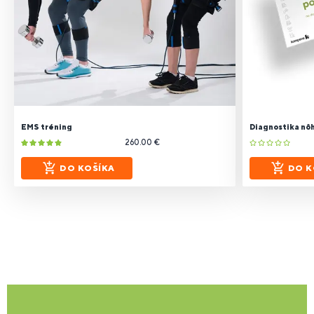
EMS tréning
Diagnostika nô
260.00 €
DO KOŠÍKA
DO K