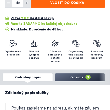
VLOŽIŤ DO KOŠÍKA
ks
Zľava
9.8
€
na ďalší nákup
Vzorka ZADARMO ku každej objednávke
Na sklade. Doručenie do 48 hod.
Vyrobené na
Vlastné
Dôraz na
Objednávky
Bonusový
Slovensku
vývojové
čerstvosť a
odosielame
vernostný
centrum
čistotu
do 24 hodín
program
surovín
Podrobný popis
Recenzie
3
Základný popis služby
Poukaz zasielame na adresu, ak máte záujem