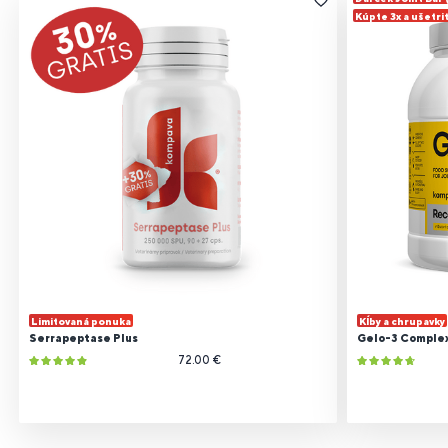
Kúpte 3x a ušetri
Limitovaná ponuka
Kĺby a chrupavky
Serrapeptase Plus
Gelo-3 Comple
72.00 €