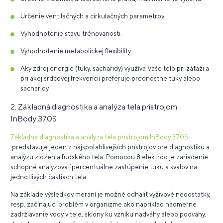
Určenie ventilačných a cirkulačných parametrov.
Vyhodnotenie stavu trénovanosti.
Vyhodnotenie metabolickej flexibility.
Aký zdroj energie (tuky, sacharidy) využíva Vaše telo pri záťaži a
pri akej srdcovej frekvencii preferuje prednostne tuky alebo
sacharidy.
2. Základná diagnostika a analýza tela prístrojom
InBody 370S
Základná diagnostika a analýza tela prístrojom InBody 370S
predstavuje jeden z najspoľahlivejších prístrojov pre diagnostiku a
analýzu zloženia ľudského tela. Pomocou 8 elektród je zariadenie
schopné analyzovať percentuálne zastúpenie tuku a svalov na
jednotlivých častiach tela.
Na základe výsledkov meraní je možné odhaliť výživové nedostatky,
resp. začínajúci problém v organizme ako napríklad nadmerné
zadržiavanie vody v tele, sklony ku vzniku nadváhy alebo podváhy,