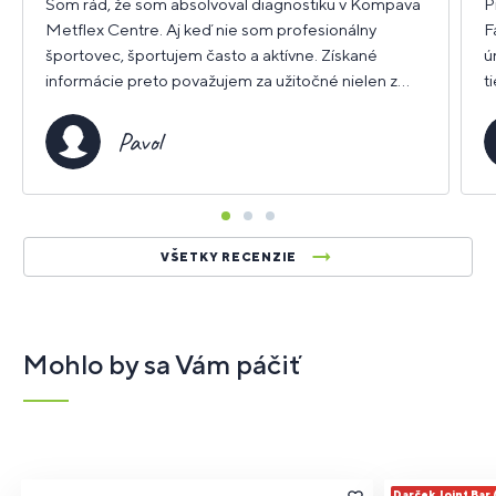
Som rád, že som absolvoval diagnostiku v Kompava
P
Metflex Centre. Aj keď nie som profesionálny
F
športovec, športujem často a aktívne. Získané
ú
informácie preto považujem za užitočné nielen z
t
hľadiska ďalšej športovej činnosti, ale aj
o
zdravotného prínosu športu ako takého. Teším sa na
i
Pavol
ďalšiu návštevu.
VŠETKY RECENZIE
Mohlo by sa Vám páčiť
Darček Joint Bar