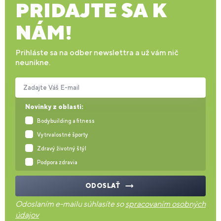
PRIDAJTE SA K
NÁM!
Prihláste sa na odber newslettra a už vám nič
neunikne.
Zadajte Váš E-mail
Novinky z oblasti:
Bodybuilding a fitness
Vytrvalostné športy
Zdravý životný štýl
Podpora zdravia
ODOSLAŤ
Odoslaním e-mailu súhlasíte so
spracovaním osobných
údajov