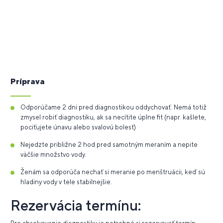
Príprava
Odporúčame 2 dni pred diagnostikou oddychovať. Nemá totiž
zmysel robiť diagnostiku, ak sa necítite úplne fit (napr. kašlete,
pociťujete únavu alebo svalovú bolesť)
Nejedzte približne 2 hod pred samotným meraním a nepite
väčšie množstvo vody.
Ženám sa odporúča nechať si meranie po menštruácii, keď sú
hladiny vody v tele stabilnejšie.
Rezervácia termínu: