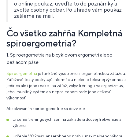
o online poukaz, uveďte to do poznámky a
zvoľte osobný odber. Po úhrade vám poukaz
zašleme na mail.
Čo všetko zahŕňa Kompletná
spiroergometria?
1. Spiroergometria na bicyklovom ergometri alebo
bežiacom páse
Spiroergometria
je funkčné vyšetrenie s ergometrickou záťažou.
Záťažové testy poskytujú informáciu nielen o telesnej výkonnosti
jedinca ale i jeho reakcii na záťaž, vplyv tréningu na organizmus,
jeho imunitný systém a v neposlednom rade jeho celkovú
výkonnosť.
Absolvovaním spiroergometrie sa dozviete:
Určenie tréningových zón na základe srdcovej frekvencie a
výkonu.
Určenie VO2max, anaeróbneho prahu, maximálneho výkonu.