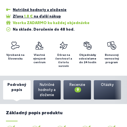
Nutričné hodnoty a zloženie
Zľava
1.8
€
na ďalší nákup
Vzorka ZADARMO ku každej objednávke
Na sklade. Doručenie do 48 hod.
Vyrobené na
Vlastné
Dôraz na
Objednávky
Bonusový
Slovensku
vývojové
čerstvosť a
odosielame
vernostný
centrum
čistotu
do 24 hodín
program
surovín
Podrobný
Nutričné
Recenzie
Otázky
popis
hodnoty a
9
zloženie
Základný popis produktu