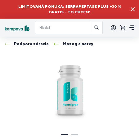
LIMITOVANÁ PONUKA: SERRAPEPTASE PLUS +30 %
GRATIS – TO CHCEM!
Prihlásiť
sa
Košík
Me
Podpora zdravia
Mozog a nervy