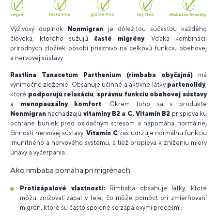
Výživový doplnok
Nonmigran
je dôležitou súčasťou každého
človeka, ktorého sužujú
časté migrény
. Vďaka kombinácii
prírodných zložiek pôsobí priaznivo na celkovú funkciu obehovej
a nervovej sústavy.
Rastlina Tanacetum Parthenium (rimbaba obyčajná)
má
výnimočné zloženie. Obsahuje účinné a aktívne látky
partenolidy
,
ktoré
podporujú relaxáciu
,
správnu funkciu obehovej sústavy
a
menopauzálny komfort
. Okrem toho sa v produkte
Nonmigran
nachádzajú
vitamíny B2 a C. Vitamín B2
prispieva ku
ochrane buniek pred oxidačným stresom a napomáha normálnej
činnosti nervovej sústavy.
Vitamín C
zas udržuje normálnu funkciu
imunitného a nervového systému, a tiež prispieva k zníženiu miery
únavy a vyčerpania.
Ako rimbaba pomáha pri migrénach:
Protizápalové vlastnosti:
Rimbaba obsahuje látky, ktoré
môžu znižovať zápal v tele, čo môže pomôcť pri zmierňovaní
migrén, ktoré sú často spojené so zápalovými procesmi.