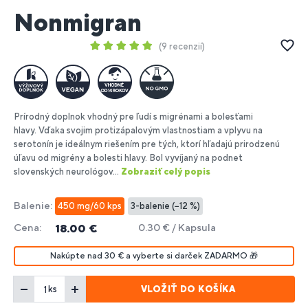
Nonmigran
9 recenzií
Prírodný doplnok vhodný pre ľudí s migrénami a bolesťami
hlavy. Vďaka svojim protizápalovým vlastnostiam a vplyvu na
serotonín je ideálnym riešením pre tých, ktorí hľadajú prirodzenú
úľavu od migrény a bolesti hlavy. Bol vyvíjaný na podnet
slovenských neurológov...
Zobraziť celý popis
Balenie:
450 mg/60 kps
3-balenie (−12 %)
Cena:
0.30 € / Kapsula
18.00 €
Nakúpte nad 30 € a vyberte si darček ZADARMO 🎁
VLOŽIŤ DO KOŠÍKA
ks