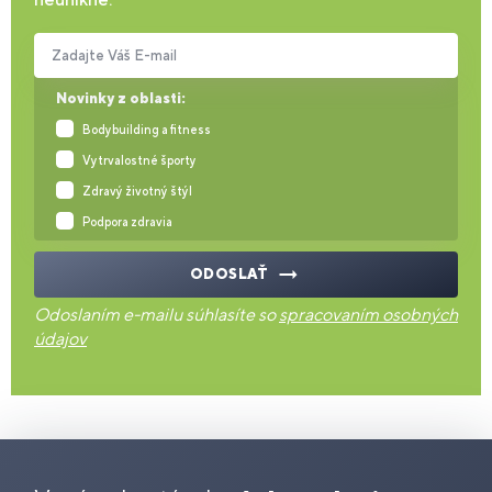
Zadajte Váš E-mail
Novinky z oblasti:
Bodybuilding a fitness
Vytrvalostné športy
Zdravý životný štýl
Podpora zdravia
ODOSLAŤ
Odoslaním e-mailu súhlasíte so
spracovaním osobných
údajov