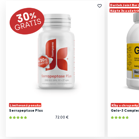
Darček Joint Bar
Kúpte 3x a ušetri
Limitovaná ponuka
Kĺby a chrupavky
Serrapeptase Plus
Gelo-3 Comple
72.00 €