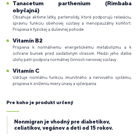
Tanacetum parthenium (Rimbaba
obyčajná)
Obsahuje aktívne látky, partenolidy, ktoré podporujú relaxáciu,
správnu funkciu obehovej sústavy a menopauzálny komfort.
Prispieva k fyzickej a duševnej pohode.
Vitamín B2
Prispieva k normálnemu energetickému metabolizmu a k
ochrane buniek pred oxidatívnym stresom. Medzi jeho ďalšie
úlohy patrí podpora normálnej činnosti nervovej sústavy.
Vitamín C
Udržuje normálnu funkciu imunitného a nervového systému,
prispieva k zníženiu miery únavy a vyčerpania.
Pre koho je produkt určený
Nonmigran je vhodný pre diabetikov,
celiatikov, vegánov a deti od 15 rokov.