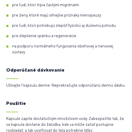
pre ľudí, ktorí trpia častými migrénami
pre ženy, ktoré majú silnejšie príznaky menopauzy
pre ľudí, ktorí potrebujú zlepšiť fyzickú aj duševnú pohodu
pre zlepšenie spánku a regenerácie
na podporu normálneho fungovania obehovej a nervovej
sústavy
Odporúčané dávkovanie
Užívajte 1 kapsulu denne. Neprekračujte odporúčanú dennú dávku.
Použitie
Kapsule zapite dostatočným množstvom vody. Zabezpečíte tak, že
sa kapsula dostane do žalúdka, kde sa môže začať postupne
rozkladať, a tak uvoľňovať do tela potrebné látky.