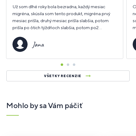
hviezdičiek
h
Už som dlhé roky bola bezradna, každý mesiac
O
migréna, skúsila som tento produkt, migréna prvý
n
mesiac prišla, druhý mesiac prišla slabšia, potom
s
prišla po 6tich týždňoch slabšia, potom po2
m
mesiacoch zasa slabšia, užívam stále a momentálne
3 mesiace a migréna žiadna
Jana
VŠETKY RECENZIE
Mohlo by sa Vám páčiť