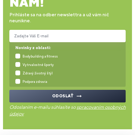
NÁM!
Prihláste sa na odber newslettra a už vám nič
neunikne.
Zadajte Váš E-mail
Novinky z oblasti:
Bodybuilding a fitness
Vytrvalostné športy
Zdravý životný štýl
Podpora zdravia
ODOSLAŤ
Odoslaním e-mailu súhlasíte so
spracovaním osobných
údajov