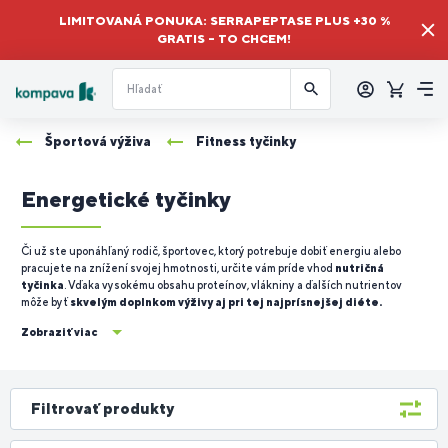
LIMITOVANÁ PONUKA: SERRAPEPTASE PLUS +30 %
GRATIS – TO CHCEM!
Prihlásiť
sa
Košík
Me
Športová výživa
Fitness tyčinky
Energetické tyčinky
Či už ste uponáhľaný rodič, športovec, ktorý potrebuje dobiť energiu alebo
pracujete na znížení svojej hmotnosti, určite vám príde vhod
nutričná
tyčinka
. Vďaka vysokému obsahu proteínov, vlákniny a ďalších nutrientov
môže byť
skvelým doplnkom výživy aj pri tej najprísnejšej diéte.
Zobraziť viac
Filtrovať produkty