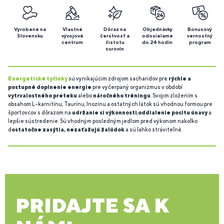
Vyrobené na
Vlastné
Dôraz na
Objednávky
Bonusový
Slovensku
vývojové
čerstvosť a
odosielame
vernostný
centrum
čistotu
do 24 hodín
program
surovín
Energetické tyčinky
sú vynikajúcim zdrojom sacharidov pre
rýchle a
postupné doplnenie energie
pre vyčerpaný organizmus v období
vytrvalostného preteku
alebo
náročného tréningu
. Svojim zložením s
obsahom L-karnitínu, Taurínu, Inozínu a ostatných látok sú vhodnou formou pre
športovcov s dôrazom na
udržanie si výkonnosti
,
oddialenie pocitu únavy
a
lepšie sústredenie. Sú vhodným posledným jedlom pred výkonom nakoľko
d
ostatočne zasýtia, nezaťažujú žalúdok
a sú ľahko stráviteľné.
PRIDAJTE SA K