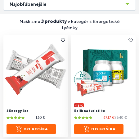
Najobľúbenejšie
Našli sme
3 produkty
v kategórii: Energetické
tyčinky
-13 %
3Energy Bar
Balík na turistiku
1.60 €
67.17 €
76.40 €
DO KOŠÍKA
DO KOŠÍKA