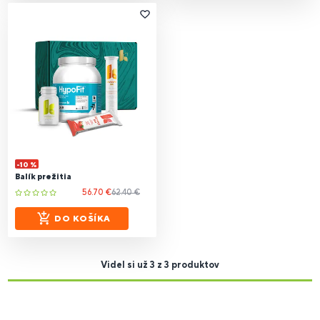
-10 %
Balík prežitia
56.70 €
62.40 €
DO KOŠÍKA
Videl si už 3 z 3 produktov