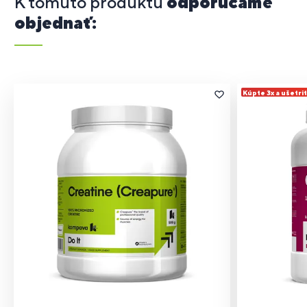
K tomuto produktu
odporúčame
objednať:
Kúpte 3x a ušetri