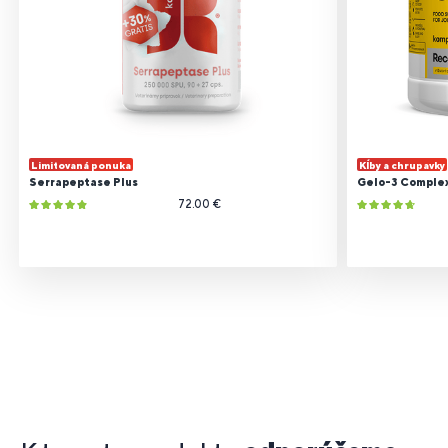
Limitovaná ponuka
Kĺby a chrupavky
Serrapeptase Plus
Gelo-3 Comple
72.00 €