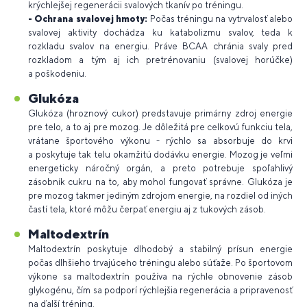
krýchlejšej regenerácii svalových tkanív po tréningu.
- Ochrana svalovej hmoty:
Počas tréningu na vytrvalosť alebo
svalovej aktivity dochádza ku katabolizmu svalov, teda k
rozkladu svalov na energiu. Práve BCAA chránia svaly pred
rozkladom a tým aj ich pretrénovaniu (svalovej horúčke)
a poškodeniu.
Glukóza
Glukóza (hroznový cukor) predstavuje primárny zdroj energie
pre telo, a to aj pre mozog. Je dôležitá pre celkovú funkciu tela,
vrátane športového výkonu - rýchlo sa absorbuje do krvi
a poskytuje tak telu okamžitú dodávku energie. Mozog je veľmi
energeticky náročný orgán, a preto potrebuje spoľahlivý
zásobník cukru na to, aby mohol fungovať správne. Glukóza je
pre mozog takmer jediným zdrojom energie, na rozdiel od iných
častí tela, ktoré môžu čerpať energiu aj z tukových zásob.
Maltodextrín
Maltodextrín poskytuje dlhodobý a stabilný prísun energie
počas dlhšieho trvajúceho tréningu alebo súťaže. Po športovom
výkone sa maltodextrín používa na rýchle obnovenie zásob
glykogénu, čím sa podporí rýchlejšia regenerácia a pripravenosť
na ďalší tréning.