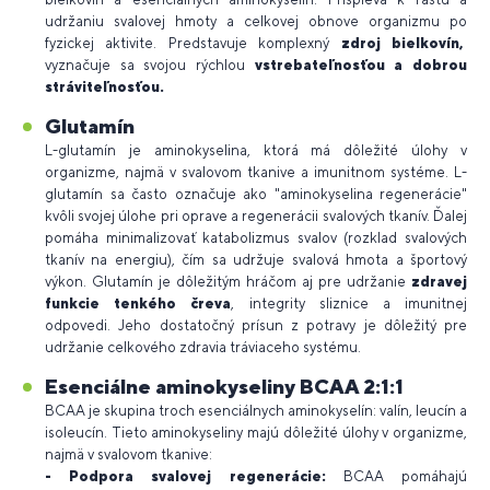
udržaniu svalovej hmoty a celkovej obnove organizmu po
fyzickej aktivite.
Predstavuje komplexný
zdroj bielkovín,
vyznačuje sa svojou rýchlou
vstrebateľnosťou a dobrou
stráviteľnosťou.
Glutamín
L-glutamín je aminokyselina, ktorá má dôležité úlohy v
organizme, najmä v svalovom tkanive a imunitnom systéme. L-
glutamín sa často označuje ako "aminokyselina regenerácie"
kvôli svojej úlohe pri oprave a regenerácii svalových tkanív. Ďalej
pomáha minimalizovať katabolizmus svalov (rozklad svalových
tkanív na energiu), čím sa udržuje svalová hmota a športový
výkon. Glutamín je dôležitým hráčom aj pre udržanie
zdravej
funkcie tenkého čreva
, integrity sliznice a imunitnej
odpovedi. Jeho dostatočný prísun z potravy je dôležitý pre
udržanie celkového zdravia tráviaceho systému.
Esenciálne aminokyseliny BCAA 2:1:1
BCAA je skupina troch esenciálnych aminokyselín: valín, leucín a
isoleucín. Tieto aminokyseliny majú dôležité úlohy v organizme,
najmä v svalovom tkanive:
- Podpora svalovej regenerácie:
BCAA pomáhajú