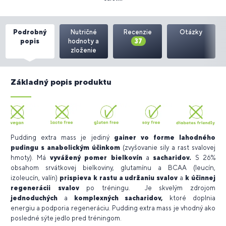
Podrobný
Nutričné
Recenzie
Otázky
popis
hodnoty a
37
zloženie
Základný popis produktu
Pudding extra mass
je jediný
gainer vo forme lahodného
pudingu
s anabolickým účinkom
(zvyšovanie sily a rast svalovej
hmoty). Má
vyvážený pomer bielkovín
a
sacharidov.
S 26%
obsahom srvátkovej bielkoviny, glutamínu a BCAA (leucín,
izoleucín, valín)
prispieva k rastu a udržaniu svalov
a
k účinnej
regenerácii svalov
po tréningu. Je skvelým zdrojom
jednoduchých
a
komplexných sacharidov,
ktoré doplnia
energiu a podporia regeneráciu. Pudding extra mass je vhodný ako
posledné sýte jedlo pred tréningom.