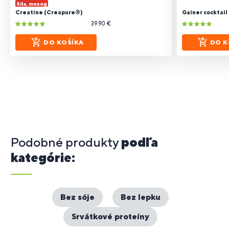
Sila, mozog
Creatine (Creapure®)
Gainer cocktail
39.90 €
DO KOŠÍKA
DO K
Podobné produkty
podľa
kategórie:
Bez sóje
Bez lepku
Srvátkové proteíny