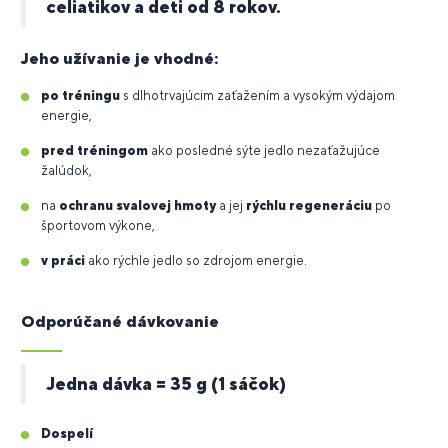
celiatikov a deti od 8 rokov.
Jeho užívanie je vhodné:
po tréningu
s dlhotrvajúcim zaťažením a vysokým výdajom
energie,
pred tréningom
ako posledné sýte jedlo nezaťažujúce
žalúdok,
na
ochranu svalovej hmoty
a jej
rýchlu regeneráciu
po
športovom výkone,
v práci
ako rýchle jedlo so zdrojom energie.
Odporúčané dávkovanie
Jedna dávka = 35 g (1 sáčok)
Dospelí