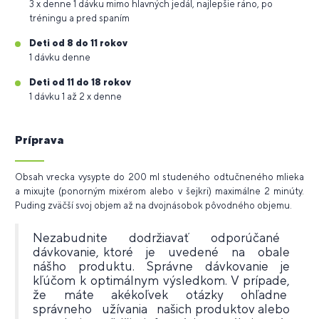
3 x denne 1 dávku mimo hlavných jedál, najlepšie ráno, po
tréningu a pred spaním
Deti od 8 do 11 rokov
1 dávku denne
Deti od 11 do 18 rokov
1 dávku 1 až 2 x denne
Príprava
Obsah vrecka vysypte do 200 ml studeného odtučneného mlieka
a mixujte (ponorným mixérom alebo v šejkri) maximálne 2 minúty.
Puding zväčší svoj objem až na dvojnásobok pôvodného objemu.
Nezabudnite dodržiavať odporúčané
dávkovanie, ktoré je uvedené na obale
nášho produktu. Správne dávkovanie je
kľúčom k optimálnym výsledkom. V prípade,
že máte akékoľvek otázky ohľadne
správneho užívania našich produktov alebo