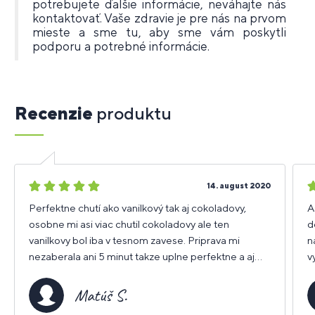
potrebujete ďalšie informácie, neváhajte nás
kontaktovať. Vaše zdravie je pre nás na prvom
mieste a sme tu, aby sme vám poskytli
podporu a potrebné informácie.
Recenzie
produktu
5
4
14. august 2020
hviezdičiek
h
Perfektne chutí ako vanilkový tak aj cokoladovy,
A
osobne mi asi viac chutil cokoladovy ale ten
d
vanilkovy bol iba v tesnom zavese. Priprava mi
n
nezaberala ani 5 minut takze uplne perfektne a aj
v
rychle a prakticke kedze ziadne varenie ani ziadny
a
bordel... dobre zasyti na par hodin, a neni tazky na
b
Matúš S.
zaludok. Osobne som ho skusal jest aj ako ranajky a
v