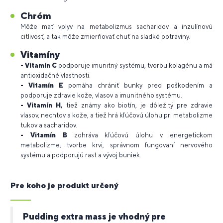
Chróm
Môže mať vplyv na metabolizmus sacharidov a inzulínovú
citlivosť, a tak môže zmierňovať chuť na sladké potraviny.
Vitamíny
- Vitamín C
podporuje imunitný systému, tvorbu kolagénu a má
antioxidačné vlastnosti.
- Vitamín E
pomáha chrániť bunky pred poškodením a
podporuje zdravie kože, vlasov a imunitného systému.
- Vitamín H,
tiež známy ako biotín, je dôležitý pre zdravie
vlasov, nechtov a kože, a tiež hrá kľúčovú úlohu pri metabolizme
tukov a sacharidov.
- Vitamín B
zohráva kľúčovú úlohu v energetickom
metabolizme, tvorbe krvi, správnom fungovaní nervového
systému a podporujú rast a vývoj buniek.
Pre koho je produkt určený
Pudding extra mass je vhodný pre