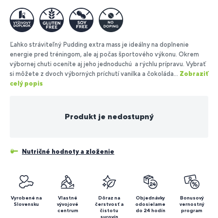
Ľahko stráviteľný Pudding extra mass je ideálny na doplnenie
energie pred tréningom, ale aj počas športového výkonu. Okrem
výbornej chuti oceníte aj jeho jednoduchú a rýchlu prípravu. Vybrať
si môžete z dvoch výborných príchutí vanilka a čokoláda...
Zobraziť
celý popis
Produkt je nedostupný
Nutričné hodnoty a zloženie
Vyrobené na
Vlastné
Dôraz na
Objednávky
Bonusový
Slovensku
vývojové
čerstvosť a
odosielame
vernostný
centrum
čistotu
do 24 hodín
program
surovín