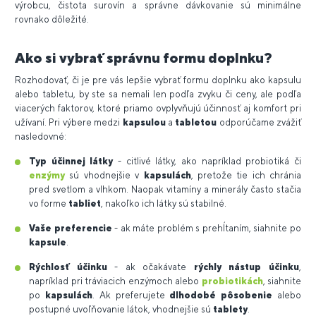
výrobcu, čistota surovín a správne dávkovanie sú minimálne
rovnako dôležité.
Ako si vybrať správnu formu doplnku?
Rozhodovať, či je pre vás lepšie vybrať formu doplnku ako kapsulu
alebo tabletu, by ste sa nemali len podľa zvyku či ceny, ale podľa
viacerých faktorov, ktoré priamo ovplyvňujú účinnosť aj komfort pri
užívaní. Pri výbere medzi
kapsulou
a
tabletou
odporúčame zvážiť
nasledovné:
Typ účinnej látky
- citlivé látky, ako napríklad probiotiká či
enzýmy
sú vhodnejšie v
kapsulách
, pretože tie ich chránia
pred svetlom a vlhkom. Naopak vitamíny a minerály často stačia
vo forme
tabliet
, nakoľko ich látky sú stabilné.
Vaše preferencie
- ak máte problém s prehĺtaním, siahnite po
kapsule
.
Rýchlosť účinku
- ak očakávate
rýchly nástup účinku
,
napríklad pri tráviacich enzýmoch alebo
probiotikách
, siahnite
po
kapsulách
. Ak preferujete
dlhodobé pôsobenie
alebo
postupné uvoľňovanie látok, vhodnejšie sú
tablety
.