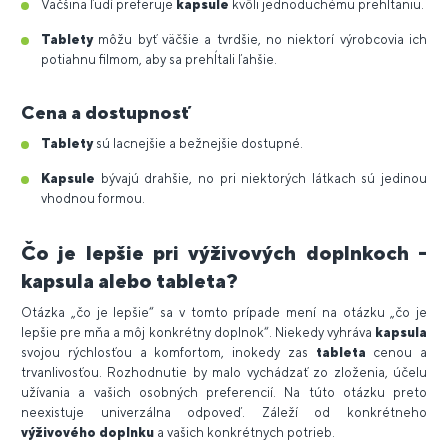
Väčšina ľudí preferuje
kapsule
kvôli jednoduchému prehĺtaniu.
Tablety
môžu byť väčšie a tvrdšie, no niektorí výrobcovia ich
potiahnu filmom, aby sa prehĺtali ľahšie.
Cena a dostupnosť
Tablety
sú lacnejšie a bežnejšie dostupné.
Kapsule
bývajú drahšie, no pri niektorých látkach sú jedinou
vhodnou formou.
Čo je lepšie pri výživových doplnkoch -
kapsula alebo tableta?
Otázka „čo je lepšie“ sa v tomto prípade mení na otázku „čo je
lepšie pre mňa a môj konkrétny doplnok“. Niekedy vyhráva
kapsula
svojou rýchlosťou a komfortom, inokedy zas
tableta
cenou a
trvanlivosťou. Rozhodnutie by malo vychádzať zo zloženia, účelu
užívania a vašich osobných preferencií. Na túto otázku preto
neexistuje univerzálna odpoveď. Záleží od konkrétneho
výživového doplnku
a vašich konkrétnych potrieb.