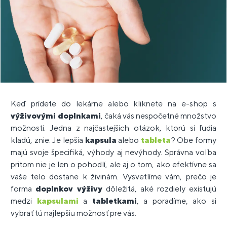
Keď prídete do lekárne alebo kliknete na e-shop s
výživovými doplnkami
, čaká vás nespočetné množstvo
možností. Jedna z najčastejších otázok, ktorú si ľudia
kladú, znie: Je lepšia
kapsula
alebo
tableta
? Obe formy
majú svoje špecifiká, výhody aj nevýhody. Správna voľba
pritom nie je len o pohodlí, ale aj o tom, ako efektívne sa
vaše telo dostane k živinám. Vysvetlíme vám, prečo je
forma
doplnkov výživy
dôležitá, aké rozdiely existujú
medzi
kapsulami
a
tabletkami
, a poradíme, ako si
vybrať tú najlepšiu možnosť pre vás.