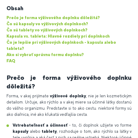
Obsah
Prečo je forma výživového doplnku dôležitá?
Čo sú kapsuly vo výživových doplnkoch?
Čo sú tablety vo výživových doplnkoch?
Kapsula vs. tableta: Hlavné rozdiely pri doplnkoch
Čo je lepšie pri výživových doplnkoch - kapsula alebo
tableta?
Ako si vybrať správnu formu doplnku?
FAQ
Prečo je forma výživového doplnku
dôležitá?
Forma, v akej prijímate
výživové doplnky
, nie je len kozmetickým
detailom. Určuje, ako rýchlo a v akej miere sa účinné látky dostanú
do vášho organizmu. Predstavte si to ako cestu. niektoré formy sú
ako diaľnica, iné ako kľukatá vedľajšia cesta.
Vstrebateľnosť
a účinnosť
- to, či doplnok užijete vo forme
kapsuly
alebo
tablety
, rozhoduje o tom, ako rýchlo sa látky v
tele uvoľnia a aká časť z nich sa reálne vstrebá. Niektoré účinné