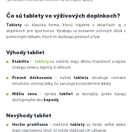
Čo sú tablety vo výživových doplnkoch?
Tablety
sú klasická forma, ktorú nájdete v lekárňach aj v
doplnkoch pre športovcov. Vyrábajú sa lisovaním účinných látok s
pomocnými látkami, ktoré im dodávajú pevnosť a tvar.
Výhody tabliet
Stabilita
-
tablety
sú odolné, majú dlhšiu trvanlivosť a lepšie
znášajú zmenu teploty či vlhkosti.
Presné dávkovanie
- každá
tableta
obsahuje rovnaké
množstvo účinnej látky, čo zaručuje konzistentné dávky.
Nižšia cena
- výroba
tabliet
je lacnejšia, preto bývajú
dostupnejšie ako
kapsuly
.
Nevýhody tabliet
Horšie prehĺtanie
- niektoré
tablety
sú tvrdé, veľké alebo
majú nepríjemnú chuť, čo môže sťažovať ich užívanie.