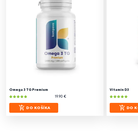
Omega 3 TG Premium
Vitamin D3
19.90 €
DO KOŠÍKA
DO K