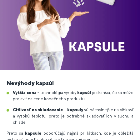
Nevýhody kapsúl
Vyššia cena
- technológia výroby
kapsúl
je drahšia, čo sa môže
prejaviť na cene konečného produktu.
Citlivosť na skladovanie
-
kapsuly
sú náchylnejšie na vlhkosť
a vysokú teplotu, preto je potrebné skladovať ich v suchu a
chlade.
Preto sa
kapsule
odporúčajú najmä pri látkach, kde je dôležitá
rýchla účinnosť alebo citlivosť na vonkajšie vplyvy.