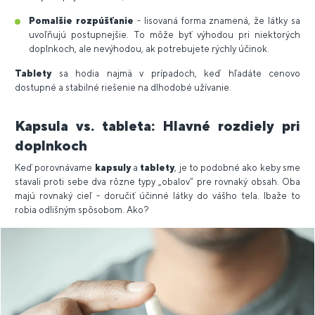
Pomalšie rozpúšťanie
- lisovaná forma znamená, že látky sa
uvoľňujú postupnejšie. To môže byť výhodou pri niektorých
doplnkoch, ale nevýhodou, ak potrebujete rýchly účinok.
Tablety
sa hodia najmä v prípadoch, keď hľadáte cenovo
dostupné a stabilné riešenie na dlhodobé užívanie.
Kapsula vs. tableta: Hlavné rozdiely pri
doplnkoch
Keď porovnávame
kapsuly
a
tablety
, je to podobné ako keby sme
stavali proti sebe dva rôzne typy „obalov“ pre rovnaký obsah. Oba
majú rovnaký cieľ - doručiť účinné látky do vášho tela. Ibaže to
robia odlišným spôsobom. Ako?