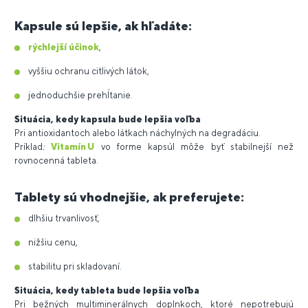
Kapsule sú lepšie, ak hľadáte:
rýchlejší účinok
,
vyššiu ochranu citlivých látok,
jednoduchšie prehĺtanie.
Situácia, kedy kapsula bude lepšia voľba
Pri antioxidantoch alebo látkach náchylných na degradáciu.
Príklad
:
Vitamín U
vo forme kapsúl môže byť stabilnejší než
rovnocenná tableta.
Tablety sú vhodnejšie, ak preferujete:
dlhšiu trvanlivosť,
nižšiu cenu,
stabilitu pri skladovaní.
Situácia, kedy tableta bude lepšia voľba
Pri bežných multiminerálnych doplnkoch, ktoré nepotrebujú