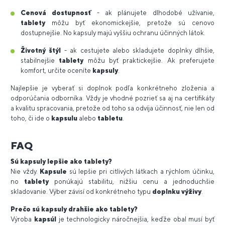
Cenová dostupnosť
- ak plánujete dlhodobé užívanie,
tablety
môžu byť ekonomickejšie, pretože sú cenovo
dostupnejšie. No kapsuly majú vyššiu ochranu účinných látok.
Životný štýl
- ak cestujete alebo skladujete doplnky dlhšie,
stabilnejšie
tablety
môžu byť praktickejšie. Ak preferujete
komfort, určite oceníte
kapsuly
.
Najlepšie je vyberať si doplnok podľa konkrétneho zloženia a
odporúčania odborníka. Vždy je vhodné pozrieť sa aj na certifikáty
a kvalitu spracovania, pretože od toho sa odvíja účinnosť, nie len od
toho, či ide o
kapsulu
alebo
tabletu
.
FAQ
Sú kapsuly lepšie ako tablety?
Nie vždy.
Kapsule
sú lepšie pri citlivých látkach a rýchlom účinku,
no
tablety
ponúkajú stabilitu, nižšiu cenu a jednoduchšie
skladovanie. Výber závisí od konkrétneho typu
doplnku výživy
.
Prečo sú kapsuly drahšie ako tablety?
Výroba
kapsúl
je technologicky náročnejšia, keďže obal musí byť