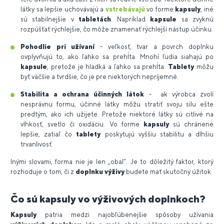
látky sa lepšie uchovávajú a
vstrebávajú
vo forme
kapsuly
, iné
sú stabilnejšie v
tabletách
. Napríklad
kapsule
sa zvyknú
rozpúšťať rýchlejšie, čo môže znamenať rýchlejší nástup účinku.
Pohodlie pri užívaní
- veľkosť, tvar a povrch doplnku
ovplyvňujú to, ako ľahko sa prehĺta. Mnohí ľudia siahajú po
kapsule
, pretože je hladká a ľahko sa prehĺta.
Tablety
môžu
byť väčšie a tvrdšie, čo je pre niektorých nepríjemné.
Stabilita a ochrana účinných látok
- ak výrobca zvolí
nesprávnu formu, účinné látky môžu stratiť svoju silu ešte
predtým, ako ich užijete. Pretože niektoré látky sú citlivé na
vlhkosť, svetlo či oxidáciu. Vo forme
kapsuly
sú chránené
lepšie, zatiaľ čo
tablety
poskytujú vyššiu stabilitu a dlhšiu
trvanlivosť.
Inými slovami, forma nie je len „obal“. Je to dôležitý faktor, ktorý
rozhoduje o tom, či z
doplnku výživy
budete mať skutočný úžitok.
Čo sú kapsuly vo výživových doplnkoch?
Kapsuly
patria medzi najobľúbenejšie spôsoby užívania