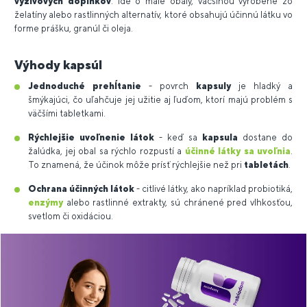
výživových doplnkov
. Ide o malé obaly, väčšinou vyrobené zo
želatíny alebo rastlinných alternatív, ktoré obsahujú účinnú látku vo
forme prášku, granúl či oleja.
Výhody kapsúl
Jednoduché prehĺtanie
- povrch
kapsuly
je hladký a
šmýkajúci, čo uľahčuje jej užitie aj ľuďom, ktorí majú problém s
väčšími tabletkami.
Rýchlejšie uvoľnenie látok
- keď sa
kapsula
dostane do
žalúdka, jej obal sa rýchlo rozpustí a
účinné látky sa uvoľnia
.
To znamená, že účinok môže prísť rýchlejšie než pri
tabletách
.
Ochrana účinných látok
- citlivé látky, ako napríklad probiotiká,
enzýmy
alebo rastlinné extrakty, sú chránené pred vlhkosťou,
svetlom či oxidáciou.