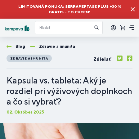
LIMITOVANÁ PONUKA: SERRAPEPTASE PLUS +30 %
GRATIS – TO CHCEM!
Prihlásiť
sa
Košík
Me
Blog
Zdravie a imunita
Zdielať
ZDRAVIE A IMUNITA
Kapsula vs. tableta: Aký je
rozdiel pri výživových doplnkoch
a čo si vybrať?
02. Október 2025