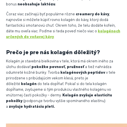
bonus
neobsahuje laktózu
.
Čoraz viac začínajú byť populárne rôzne
creamery do kávy
,
najnovšie si môžete kúpiť rovno kolagén do kávy, ktorý dodá
fantastickú smotanovú chuť. Okrem toho, že telu dodáte kofeín,
dáte mu oveľa viac. Poďme si teda poveď niečo viac o
kolagénoch
určených do voňavej kávy
.
Prečo je pre nás kolagén dôležitý?
Kolagén je stavebná bielkovina v tele, ktorá má okrem iného za
úlohu dodávať
pokožke pevnosť, pružnosť
a tiež nahrádza
odumreté kožné bunky. Tvorba
kolagénových peptidov
v tele
prirodzene s pribúdajúcim vekom klesá, preto je
dôležité
kolagén
do tela dopĺňať. Pokiaľ si do tela kolagén
dopĺňame, zvyšujeme si tým produkciu vlastného kolagénu vo
vnútornej časti pokožky – dermy.
Kolagén zvyšuje elasticitu
pokožky
(podporuje tvorbu vyššie spomínaného elastínu)
a
zvyšuje hydratáciu pleti.