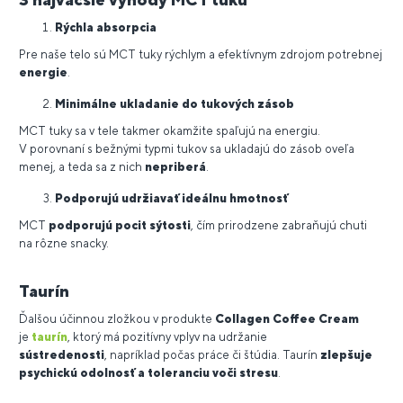
Rýchla absorpcia
Pre naše telo sú MCT tuky rýchlym a efektívnym zdrojom potrebnej
energie
.
Minimálne ukladanie do tukových zásob
MCT tuky sa v tele takmer okamžite spaľujú na energiu.
V porovnaní s bežnými typmi tukov sa ukladajú do zásob oveľa
menej, a teda sa z nich
nepriberá
.
Podporujú udržiavať ideálnu hmotnosť
MCT
podporujú pocit sýtosti
, čím prirodzene zabraňujú chuti
na rôzne snacky.
Taurín
Ďalšou účinnou zložkou v produkte
Collagen Coffee Cream
je
taurín
, ktorý má pozitívny vplyv na udržanie
sústredenosti
, napríklad počas práce či štúdia. Taurín
zlepšuje
psychickú odolnosť a toleranciu voči stresu
.