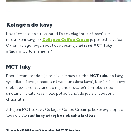
Kolagén do kávy
Pokiaľ chcete do stravy zaradiť viac kolagénu a zároveň ste
milovníkom kávy, tak
Collagen Coffee Cream
je perfektná voľba.
Okrem kolagénových peptidov obsahuje
zdravé MCT tuky
a
taurín
. Čo to znamená?
MCT tuky
Populárnym trendom je pridávanie masla alebo
MCT tuku
do kávy,
výsledkom čoho je nápoj s názvom „maslová káva“, ktorá má mliečny
efekt bez toho, aby sme do nej pridali skutočné mlieko alebo
smotanu. Takáto káva môže potlačiť chuť do jedla či podporiť
chudnutie.
Zdrojom MCT tukov v Collagen Coffee Cream je kokosový olej, ide
teda o čisto
rastlinný zdroj bez obsahu laktózy
.
3 najväčšie výhody MCT tuku