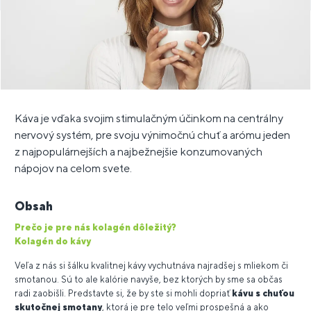
Káva je vďaka svojim stimulačným účinkom na centrálny
nervový systém, pre svoju výnimočnú chuť a arómu jeden
z najpopulárnejších a najbežnejšie konzumovaných
nápojov na celom svete.
Obsah
Prečo je pre nás kolagén dôležitý?
Kolagén do kávy
Veľa z nás si šálku kvalitnej kávy vychutnáva najradšej s mliekom či
smotanou. Sú to ale kalórie navyše, bez ktorých by sme sa občas
radi zaobišli. Predstavte si, že by ste si mohli dopriať
kávu s chuťou
skutočnej smotany
, ktorá je pre telo veľmi prospešná a ako