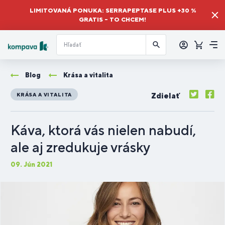
LIMITOVANÁ PONUKA: SERRAPEPTASE PLUS +30 %
GRATIS – TO CHCEM!
Prihlásiť
sa
Košík
Me
Blog
Krása a vitalita
Zdielať
KRÁSA A VITALITA
Káva, ktorá vás nielen nabudí,
ale aj zredukuje vrásky
09. Jún 2021