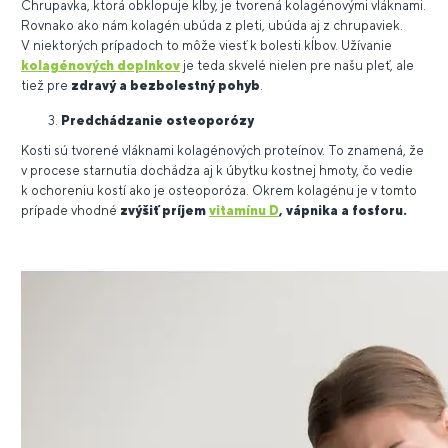
Chrupavka, ktorá obklopuje kĺby, je tvorená kolagénovými vláknami.
Rovnako ako nám kolagén ubúda z pleti, ubúda aj z chrupaviek.
V niektorých prípadoch to môže viesť k bolesti kĺbov. Užívanie
kolagénových doplnkov
je teda skvelé nielen pre našu pleť, ale
tiež pre
zdravý a bezbolestný pohyb
.
Predchádzanie osteoporózy
Kosti sú tvorené vláknami kolagénových proteínov. To znamená, že
v procese starnutia dochádza aj k úbytku kostnej hmoty, čo vedie
k ochoreniu kostí ako je osteoporóza. Okrem kolagénu je v tomto
prípade vhodné
zvýšiť príjem
vitamínu D
, vápnika a fosforu.