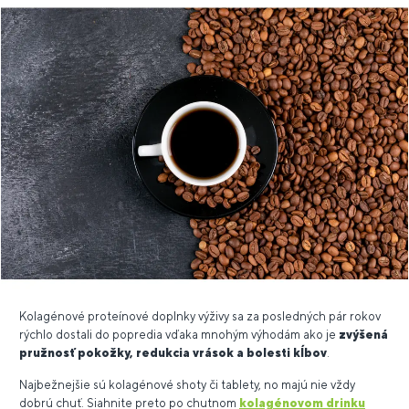
Kolagénové proteínové doplnky výživy sa za posledných pár rokov
rýchlo dostali do popredia vďaka mnohým výhodám ako je
zvýšená
pružnosť pokožky, redukcia vrások a bolesti kĺbov
.
Najbežnejšie sú kolagénové shoty či tablety, no majú nie vždy
dobrú chuť. Siahnite preto po chutnom
kolagénovom drinku