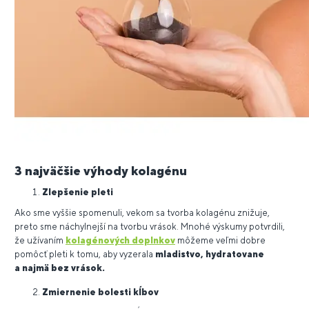
3 najväčšie výhody kolagénu
Zlepšenie pleti
Ako sme vyššie spomenuli, vekom sa tvorba kolagénu znižuje,
preto sme náchylnejší na tvorbu vrások. Mnohé výskumy potvrdili,
že užívaním
kolagénových doplnkov
môžeme veľmi dobre
pomôcť pleti k tomu, aby vyzerala
mladistvo, hydratovane
a najmä bez vrások.
Zmiernenie bolesti kĺbov