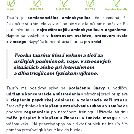
Taurín je
semiesenciálna aminokyselina
, čo znamená, že
čiastočne si ju vie telo vytvoriť, no nie v dostatočnom množstve. Po
glutamíne ide o
najrozšírenejšiu aminokyselinu v organizme.
Najviac sa vyskytuje
v kostrovom svalstve, srdcovom svale
a v mozgu.
Najvyššia koncentrácia taurínu je
v srdci
.
Tvorba taurínu klesá vekom a tiež za
určitých podmienok, napr. v stresových
situáciách alebo pri intenzívnom
a dlhotrvajúcom fyzickom výkone.
Taurín má pozitívny vplyv na
potlačenie únavy
u vodičov,
udržanie koncentrácie a sústredenia
v náročnej práci, prispieva
k
zlepšeniu psychickej odolnosti a tolerancie voči stresu
.
Zároveň prispieva k
zlepšeniu vstrebávania tukov a vitamínov
a
podpore
regenerácie
po náročnom tréningu. Užívanie taurínu
môže prispieť k zlepšeniu činnosti a funkcie mozgu
aj vo
vyššom veku. Má priaznivý vplyv na citlivosť buniek na inzulín čím
pomáha presúvať glukózu z krvi do buniek.