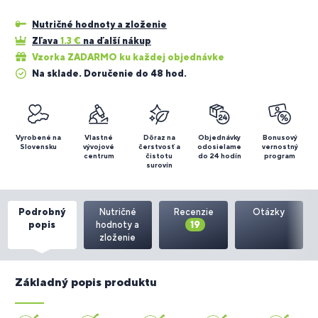
Nutričné hodnoty a zloženie
Zľava
1.3
€
na ďalší nákup
Vzorka ZADARMO ku každej objednávke
Na sklade. Doručenie do 48 hod.
Vyrobené na
Vlastné
Dôraz na
Objednávky
Bonusový
Slovensku
vývojové
čerstvosť a
odosielame
vernostný
centrum
čistotu
do 24 hodín
program
surovín
Podrobný
Nutričné
Recenzie
Otázky
popis
hodnoty a
19
zloženie
Základný popis produktu