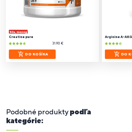
Sila, mozog
Creatine pure
Arginine A-AKG
31.90 €
DO KOŠÍKA
DO K
Podobné produkty
podľa
kategórie: