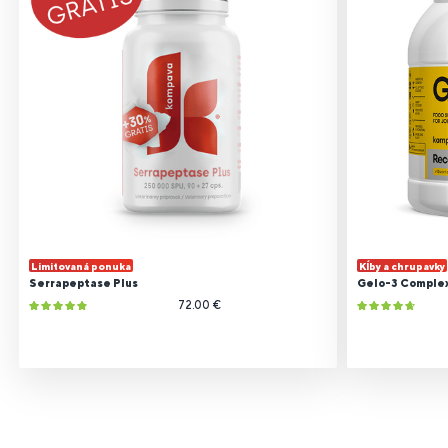
Limitovaná ponuka
Kĺby a chrupavky
Serrapeptase Plus
Gelo-3 Comple
72.00 €