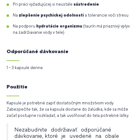
Pri práci vyžadujúcej si neustále
sústredenie
Na
zlepšenie psychickej odolnosti
a tolerancie voči stresu
Na podporu
hydratácie organizmu
(taurín má priaznivý vplyv
na zadržiavanie vody v tele)
Odporúčané dávkovanie
1 – 3 kapsule denne.
Použitie
Kapsule je potrebné zapiť dostatočným množstvom vody.
Zabezpečíte tak, že sa kapsula dostane do žalúdka, kde sa môže
začať postupne rozkladať, a tak uvoľňovať do tela potrebné látky.
Nezabudnite dodržiavať odporúčané
dávkovanie, ktoré je uvedené na obale