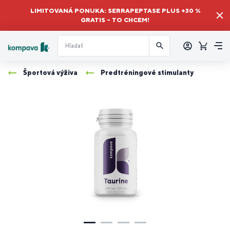
LIMITOVANÁ PONUKA: SERRAPEPTASE PLUS +30 %
GRATIS – TO CHCEM!
Prihlásiť
sa
Košík
Me
Športová výživa
Predtréningové stimulanty