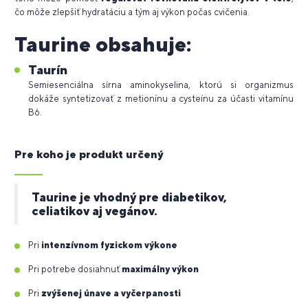
čo môže zlepšiť hydratáciu a tým aj výkon počas cvičenia.
Taurine obsahuje:
Taurín
Semiesenciálna sírna aminokyselina, ktorú si organizmus
dokáže syntetizovať z metionínu a cysteínu za účasti vitamínu
B6.
Pre koho je produkt určený
Taurine je vhodný pre diabetikov,
celiatikov aj vegánov.
Pri
intenzívnom fyzickom výkone
Pri potrebe dosiahnuť
maximálny výkon
Pri
zvýšenej únave a vyčerpanosti