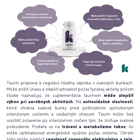
Taurín prispieva k regulácii hladiny vápnika v svalových bunkách.
Môže znížiť únavu a zlepšiť vytrvalosť počas fyzickej aktivity, pričom
štúdie naznačujú, že suplementácia taurínom
môže zlepšiť
výkon pri aeróbnych aktivitách
. Má
antioxidačné vlastnosti
,
ktoré chránia svalové bunky pred poškodením spôsobeným
intenzívnym cvičením a oxidačným stresom. Taurín môže tiež
urýchliť zotavenie po intenzívnom cvičení tým, že znižuje svalové
poškodenie. Podieľa sa na
trávení a metabolizme tukov
, čo
môže optimalizovať energetické využitie počas cvičenia. Okrem
toho môže pomôcť
regulovať rovnováhu elektrolytov v tele
,