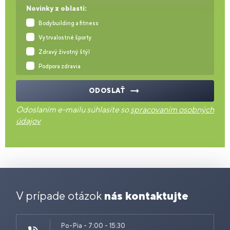
Novinky z oblasti:
Bodybuilding a fitness
Vytrvalostné športy
Zdravý životný štýl
Podpora zdravia
ODOSLAŤ
Odoslaním e-mailu súhlasíte so
spracovaním osobných
údajov
V prípade otázok
nás kontaktujte
Po-Pia - 7:00 - 15:30