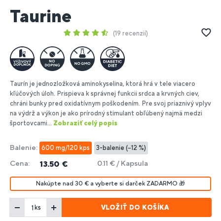
Taurine
19 recenzií
Taurín je jednozložková aminokyselina, ktorá hrá v tele viacero
kľúčových úloh. Prispieva k správnej funkcii srdca a krvných ciev,
chráni bunky pred oxidatívnym poškodením. Pre svoj priaznivý vplyv
na výdrž a výkon je ako prírodný stimulant obľúbený najmä medzi
športovcami...
Zobraziť celý popis
Balenie:
600 mg/120 kps
3-balenie (−12 %)
Cena:
0.11 € / Kapsula
13.50 €
Nakúpte nad 30 € a vyberte si darček ZADARMO 🎁
VLOŽIŤ DO KOŠÍKA
ks