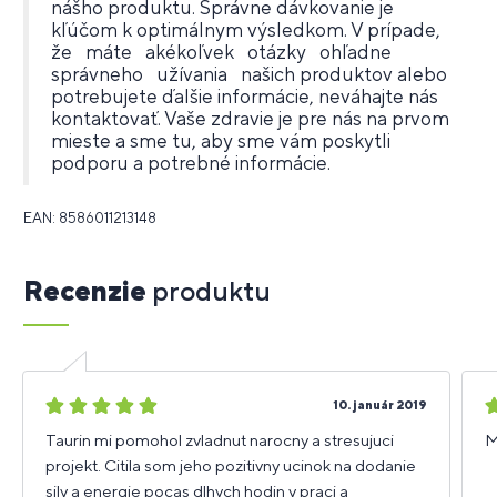
nášho produktu. Správne dávkovanie je
kľúčom k optimálnym výsledkom. V prípade,
že máte akékoľvek otázky ohľadne
správneho užívania našich produktov alebo
potrebujete ďalšie informácie, neváhajte nás
kontaktovať. Vaše zdravie je pre nás na prvom
mieste a sme tu, aby sme vám poskytli
podporu a potrebné informácie.
EAN: 8586011213148
Recenzie
produktu
5
5
10. január 2019
hviezdičiek
h
Taurin mi pomohol zvladnut narocny a stresujuci
M
projekt. Citila som jeho pozitivny ucinok na dodanie
sily a energie pocas dlhych hodin v praci a