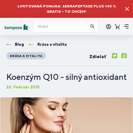
LIMITOVANÁ PONUKA: SERRAPEPTASE PLUS +30 %
GRATIS – TO CHCEM!
Prihlásiť
sa
Košík
Me
Blog
Krása a vitalita
Zdielať
KRÁSA A VITALITA
Koenzým Q10 - silný antioxidant
26. Február 2015