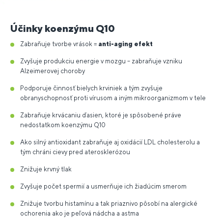
Účinky koenzýmu Q10
Zabraňuje tvorbe vrások =
anti-aging efekt
Zvyšuje produkciu energie v mozgu – zabraňuje vzniku
Alzeimerovej choroby
Podporuje činnosť bielych krviniek a tým zvyšuje
obranyschopnosť proti vírusom a iným mikroorganizmom v tele
Zabraňuje krvácaniu ďasien, ktoré je spôsobené práve
nedostatkom koenzýmu Q10
Ako silný antioxidant zabraňuje aj oxidácií LDL cholesterolu a
tým chráni cievy pred aterosklerózou
Znižuje krvný tlak
Zvyšuje počet spermií a usmerňuje ich žiadúcim smerom
Znižuje tvorbu histamínu a tak priaznivo pôsobí na alergické
ochorenia ako je peľová nádcha a astma