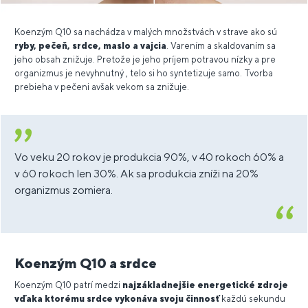
Koenzým Q10 sa nachádza v malých množstvách v strave ako sú
ryby, pečeň, srdce, maslo a vajcia
. Varením a skaldovaním sa
jeho obsah znižuje. Pretože je jeho príjem potravou nízky a pre
organizmus je nevyhnutný , telo si ho syntetizuje samo. Tvorba
prebieha v pečeni avšak vekom sa znižuje.
Vo veku 20 rokov je produkcia 90%, v 40 rokoch 60% a
v 60 rokoch len 30%. Ak sa produkcia zníži na 20%
organizmus zomiera.
Koenzým Q10 a srdce
Koenzým Q10 patrí medzi
najzákladnejšie energetické zdroje
vďaka ktorému srdce vykonáva svoju činnosť
každú sekundu