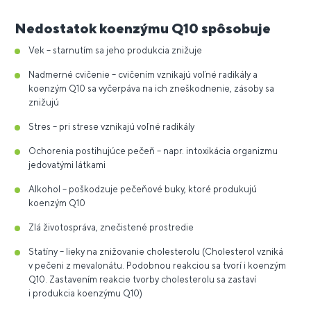
Nedostatok koenzýmu Q10 spôsobuje
Vek – starnutím sa jeho produkcia znižuje
Nadmerné cvičenie – cvičením vznikajú voľné radikály a
koenzým Q10 sa vyčerpáva na ich zneškodnenie, zásoby sa
znižujú
Stres – pri strese vznikajú voľné radikály
Ochorenia postihujúce pečeň – napr. intoxikácia organizmu
jedovatými látkami
Alkohol – poškodzuje pečeňové buky, ktoré produkujú
koenzým Q10
Zlá životospráva, znečistené prostredie
Statíny – lieky na znižovanie cholesterolu (Cholesterol vzniká
v pečeni z mevalonátu. Podobnou reakciou sa tvorí i koenzým
Q10. Zastavením reakcie tvorby cholesterolu sa zastaví
i produkcia koenzýmu Q10)