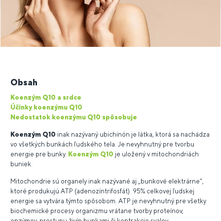
Obsah
Koenzým Q10 a srdce
Účinky koenzýmu Q10
Nedostatok koenzýmu Q10 spôsobuje
Koenzým Q10
inak nazývaný ubichinón je látka, ktorá sa nachádza
vo všetkých bunkách ľudského tela. Je nevyhnutný pre tvorbu
energie pre bunky.
Koenzým Q10
je uložený v mitochondriách
buniek.
Mitochondrie sú organely inak nazývané aj „bunkové elektrárne“,
ktoré produkujú ATP (adenozíntrifos­fát). 95% celkovej ľudskej
energie sa vytvára týmto spôsobom. ATP je nevyhnutný pre všetky
biochemické procesy organizmu vrátane tvorby proteínov,
enzýmov, prestupu živín bunkami či kontrakcie svalov.