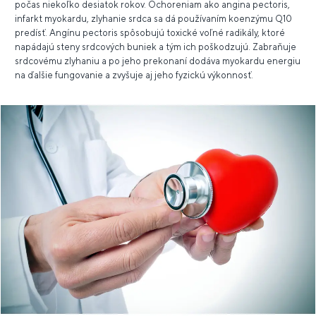
počas niekoľko desiatok rokov. Ochoreniam ako angina pectoris,
infarkt myokardu, zlyhanie srdca sa dá používaním koenzýmu Q10
predísť. Angínu pectoris spôsobujú toxické voľné radikály, ktoré
napádajú steny srdcových buniek a tým ich poškodzujú. Zabraňuje
srdcovému zlyhaniu a po jeho prekonaní dodáva myokardu energiu
na ďalšie fungovanie a zvyšuje aj jeho fyzickú výkonnosť.