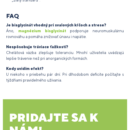
„zlatý štandard“.
FAQ
Je bisglycinát vhodný pri svalových kŕčoch a strese?
Áno,
magnézium bisglycinát
podporuje neuromuskulárnu
rovnováhu a pomáha znižovať únavu i napätie.
Nespôsobuje tráviace ťažkosti?
Chelátová väzba zlepšuje toleranciu. Mnohí užívatelia uvádzajú
lepšie trávenie než pri anorganických formách.
Kedy uvidím efekt?
U niekoho v priebehu pár dní. Pri dlhodobom deficite počítajte s
týždňami pravidelného užívania.
PRIDAJTE SA K