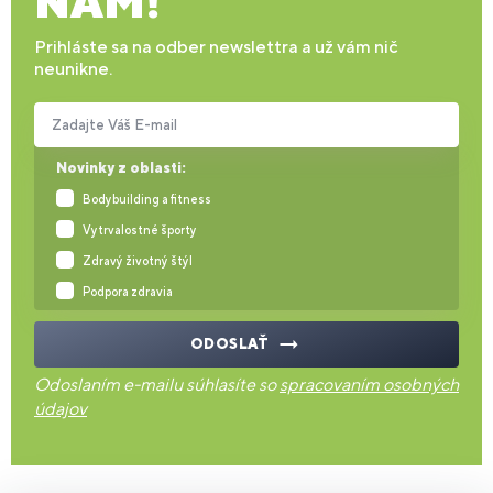
NÁM!
Prihláste sa na odber newslettra a už vám nič
neunikne.
Zadajte Váš E-mail
Novinky z oblasti:
Bodybuilding a fitness
Vytrvalostné športy
Zdravý životný štýl
Podpora zdravia
ODOSLAŤ
Odoslaním e-mailu súhlasíte so
spracovaním osobných
údajov