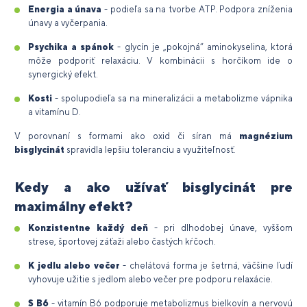
Energia a únava
- podieľa sa na tvorbe ATP. Podpora zníženia
únavy a vyčerpania.
Psychika a spánok
- glycín je „pokojná“ aminokyselina, ktorá
môže podporiť relaxáciu. V kombinácii s horčíkom ide o
synergický efekt.
Kosti
- spolupodieľa sa na mineralizácii a metabolizme vápnika
a vitamínu D.
V porovnaní s formami ako oxid či síran má
magnézium
bisglycinát
spravidla lepšiu toleranciu a využiteľnosť.
Kedy a ako užívať bisglycinát pre
maximálny efekt?
Konzistentne každý deň
- pri dlhodobej únave, vyššom
strese, športovej záťaži alebo častých kŕčoch.
K jedlu alebo večer
- chelátová forma je šetrná, väčšine ľudí
vyhovuje užitie s jedlom alebo večer pre podporu relaxácie.
S B6
- vitamín B6 podporuje metabolizmus bielkovín a nervovú