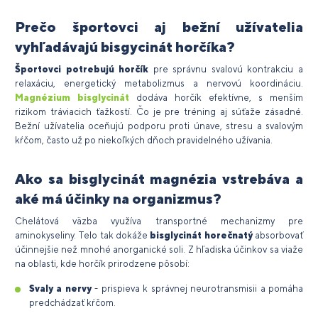
Prečo športovci aj bežní užívatelia
vyhľadávajú bisgycinát horčíka?
Športovci potrebujú horčík
pre správnu svalovú kontrakciu a
relaxáciu, energetický metabolizmus a nervovú koordináciu.
Magnézium bisglycinát
dodáva horčík efektívne, s menším
rizikom tráviacich ťažkostí. Čo je pre tréning aj súťaže zásadné.
Bežní užívatelia oceňujú podporu proti únave, stresu a svalovým
kŕčom, často už po niekoľkých dňoch pravidelného užívania.
Ako sa bisglycinát magnézia vstrebáva a
aké má účinky na organizmus?
Chelátová väzba využíva transportné mechanizmy pre
aminokyseliny. Telo tak dokáže
bisglycinát horečnatý
absorbovať
účinnejšie než mnohé anorganické soli. Z hľadiska účinkov sa viaže
na oblasti, kde horčík prirodzene pôsobí:
Svaly a nervy
- prispieva k správnej neurotransmisii a pomáha
predchádzať kŕčom.