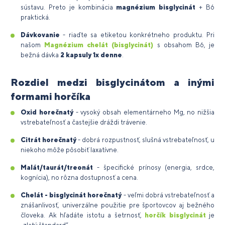
sústavu. Preto je kombinácia
magnézium bisglycinát
+ B6
praktická.
Dávkovanie
- riaďte sa etiketou konkrétneho produktu. Pri
našom
Magnézium chelát (bisglycinát)
s obsahom B6, je
bežná dávka
2 kapsuly 1x denne
.
Rozdiel medzi bisglycinátom a inými
formami horčíka
Oxid horečnatý
- vysoký obsah elementárneho Mg, no nižšia
vstrebateľnosť a častejšie dráždi trávenie.
Citrát horečnatý
- dobrá rozpustnosť, slušná vstrebateľnosť, u
niekoho môže pôsobiť laxatívne.
Malát/taurát/treonát
- špecifické prínosy (energia, srdce,
kognícia), no rôzna dostupnosť a cena.
Chelát - bisglycinát horečnatý
- veľmi dobrá vstrebateľnosť a
znášanlivosť, univerzálne použitie pre športovcov aj bežného
človeka. Ak hľadáte istotu a šetrnosť,
horčík bisglycinát
je