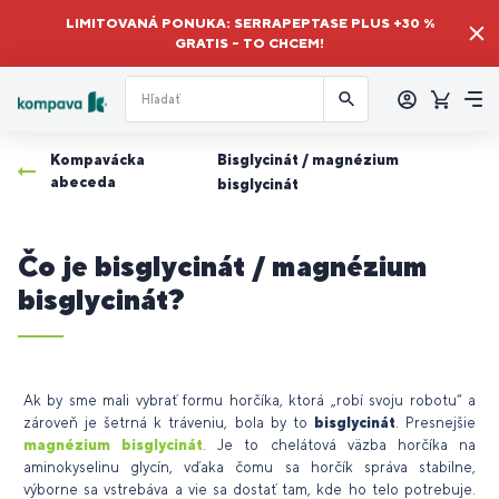
LIMITOVANÁ PONUKA: SERRAPEPTASE PLUS +30 %
GRATIS – TO CHCEM!
Prihlásiť
sa
Košík
Me
Kompavácka
Bisglycinát / magnézium
abeceda
bisglycinát
Čo je bisglycinát / magnézium
bisglycinát?
Ak by sme mali vybrať formu horčíka, ktorá „robí svoju robotu“ a
zároveň je šetrná k tráveniu, bola by to
bisglycinát
. Presnejšie
magnézium bisglycinát
. Je to chelátová väzba horčíka na
aminokyselinu glycín, vďaka čomu sa horčík správa stabilne,
výborne sa vstrebáva a vie sa dostať tam, kde ho telo potrebuje.