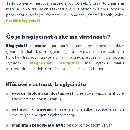
Teda do svalov, nervovej sústavy aj do buniek. V praxi to znamená
menšie riziko tráviacich ťažkostí a vyššiu biologickú dostupnosť v
porovnaní s bežnými formami. Ak hľadáte „smart“ horčík, voľte
horčík bisglycinát
.
Čo je bisglycinát a aké má vlastnosti?
Bisglycinát
je
chelát
- ión horčíka naviazaný na dve molekuly
glycínu (odtiaľ „bis“ + „glycinát“). Táto väzba znižuje reaktivitu
horčíka v tráviacom trakte a chráni ho pred predčasným rozkladom.
Výsledok?
Magnézium bisglycinát
má vysokú mieru
vstrebateľnosti a dobrú znášanlivosť aj u citlivejších ľudí.
Kľúčové vlastnosti bisglycinátu
vysoká biologická dostupnosť
(chelátová väzba uľahčuje
transport cez črevnú stenu),
šetrnosť k tráveniu
(nižšie riziko riedkej stolice než pri
niektorých anorganických formách),
stabilita a predvídateľný účinok
pri dlhodobom užívaní.