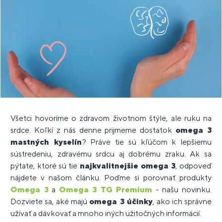
Všetci hovoríme o zdravom životnom štýle, ale ruku na
srdce. Koľkí z nás denne prijmeme dostatok
omega 3
mastných kyselín
? Práve tie sú kľúčom k lepšiemu
sústredeniu, zdravému srdcu aj dobrému zraku. Ak sa
pýtate, ktoré sú tie
najkvalitnejšie omega 3
, odpoveď
nájdete v našom článku. Poďme si porovnať produkty
Omega 3
a
Omega 3 TG Premium
- našu novinku.
Dozviete sa, aké majú
omega 3 účinky
, ako ich správne
užívať a dávkovať a mnoho iných užitočných informácií.