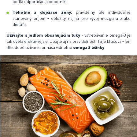
podľa odporúčania odborníka.
Tehotné a dojčiace ženy:
pravidelný, ale individuálne
stanovený príjem - dôležitý najmä pre vývoj mozgu a zraku
dieťaťa.
Užívajte s jedlom obsahujúcim tuky
- vstrebávanie omega-3 je
tak oveľa efektívnejšie. Dbajte aj na pravidelnosť. Tá je kľúčová - len
dlhodobé užívanie prináša viditeľné
omega 3 účinky
.