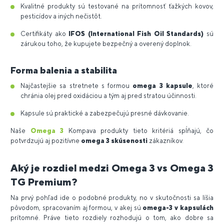
Kvalitné produkty sú testované na prítomnosť ťažkých kovov,
pesticídov a iných nečistôt.
Certifikáty ako
IFOS (International Fish Oil Standards)
sú
zárukou toho, že kupujete bezpečný a overený doplnok.
Forma balenia a stabilita
Najčastejšie sa stretnete s formou
omega 3 kapsule
, ktoré
chránia olej pred oxidáciou a tým aj pred stratou účinnosti.
Kapsule sú praktické a zabezpečujú presné dávkovanie.
Naše
Omega 3
Kompava produkty tieto kritériá spĺňajú, čo
potvrdzujú aj pozitívne
omega 3 skúsenosti
zákazníkov.
Aký je rozdiel medzi Omega 3 vs Omega 3
TG Premium?
Na prvý pohľad ide o podobné produkty, no v skutočnosti sa líšia
pôvodom, spracovaním aj formou, v akej sú
omega-3 v kapsulách
prítomné. Práve tieto rozdiely rozhodujú o tom, ako dobre sa