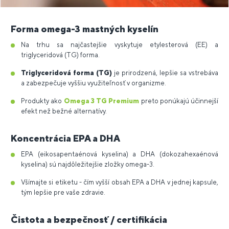
Forma omega-3 mastných kyselín
Na trhu sa najčastejšie vyskytuje etylesterová (EE) a
triglyceridová (TG) forma.
Triglyceridová forma (TG)
je prirodzená, lepšie sa vstrebáva
a zabezpečuje vyššiu využiteľnosť v organizme.
Produkty ako
Omega 3 TG Premium
preto ponúkajú účinnejší
efekt než bežné alternatívy.
Koncentrácia EPA a DHA
EPA (eikosapentaénová kyselina) a DHA (dokozahexaénová
kyselina) sú najdôležitejšie zložky omega-3.
Všímajte si etiketu - čím vyšší obsah EPA a DHA v jednej kapsule,
tým lepšie pre vaše zdravie.
Čistota a bezpečnosť / certifikácia