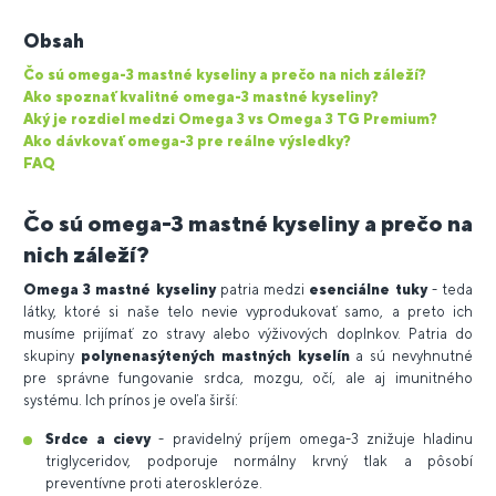
Obsah
Čo sú omega-3 mastné kyseliny a prečo na nich záleží?
Ako spoznať kvalitné omega-3 mastné kyseliny?
Aký je rozdiel medzi Omega 3 vs Omega 3 TG Premium?
Ako dávkovať omega-3 pre reálne výsledky?
FAQ
Čo sú omega-3 mastné kyseliny a prečo na
nich záleží?
Omega 3 mastné kyseliny
patria medzi
esenciálne tuky
- teda
látky, ktoré si naše telo nevie vyprodukovať samo, a preto ich
musíme prijímať zo stravy alebo výživových doplnkov. Patria do
skupiny
polynenasýtených mastných kyselín
a sú nevyhnutné
pre správne fungovanie srdca, mozgu, očí, ale aj imunitného
systému. Ich prínos je oveľa širší:
Srdce a cievy
- pravidelný príjem omega-3 znižuje hladinu
triglyceridov, podporuje normálny krvný tlak a pôsobí
preventívne proti ateroskleróze.