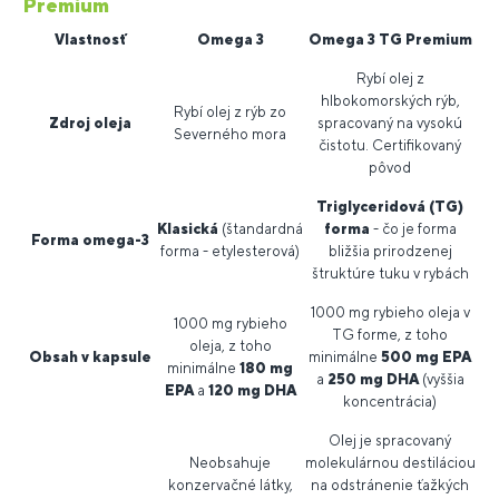
Premium
Vlastnosť
Omega 3
Omega 3 TG Premium
Rybí olej z
hlbokomorských rýb,
Rybí olej z rýb zo
Zdroj oleja
spracovaný na vysokú
Severného mora
čistotu. Certifikovaný
pôvod
Triglyceridová (TG)
Klasická
(štandardná
forma
- čo je forma
Forma omega-3
forma - etylesterová)
bližšia prirodzenej
štruktúre tuku v rybách
1000 mg rybieho oleja v
1000 mg rybieho
TG forme, z toho
oleja, z toho
Obsah v kapsule
minimálne
500 mg EPA
minimálne
180 mg
a
250 mg DHA
(vyššia
EPA
a
120 mg DHA
koncentrácia)
Olej je spracovaný
Neobsahuje
molekulárnou destiláciou
konzervačné látky,
na odstránenie ťažkých