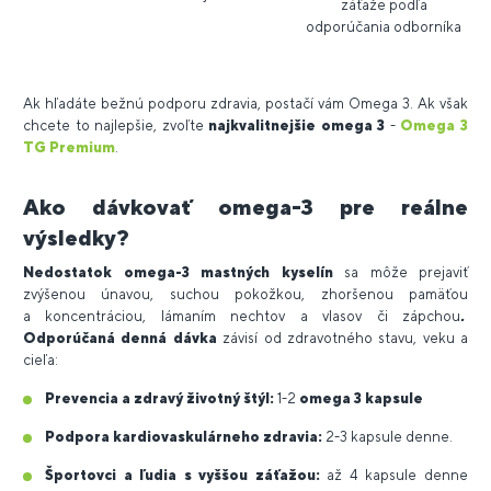
záťaže podľa
odporúčania odborníka
Ak hľadáte bežnú podporu zdravia, postačí vám Omega 3. Ak však
chcete to najlepšie, zvoľte
najkvalitnejšie omega 3
-
Omega 3
TG Premium
.
Ako dávkovať omega-3 pre reálne
výsledky?
Nedostatok omega-3 mastných kyselín
sa môže prejaviť
zvýšenou únavou, suchou pokožkou, zhoršenou pamäťou
a koncentráciou, lámaním nechtov a vlasov či zápchou
.
Odporúčaná denná dávka
závisí od zdravotného stavu, veku a
cieľa:
Prevencia a zdravý životný štýl:
1-2
omega 3 kapsule
Podpora kardiovaskulárneho zdravia:
2-3 kapsule denne.
Športovci a ľudia s vyššou záťažou:
až 4 kapsule denne