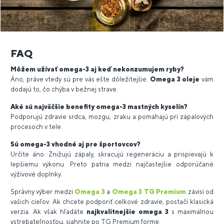
FAQ
Môžem užívať omega-3 aj keď nekonzumujem ryby?
Áno, práve vtedy sú pre vás ešte dôležitejšie.
Omega 3 oleje
vám
dodajú to, čo chýba v bežnej strave.
Aké sú najväčšie benefity omega-3 mastných kyselín?
Podporujú zdravie srdca, mozgu, zraku a pomáhajú pri zápalových
procesoch v tele.
Sú omega-3 vhodné aj pre športovcov?
Určite áno. Znižujú zápaly, skracujú regeneráciu a prispievajú k
lepšiemu výkonu. Preto patria medzi najčastejšie odporúčané
výživové doplnky.
Správny výber medzi
Omega 3
a
Omega 3 TG Premium
závisí od
vašich cieľov. Ak chcete podporiť celkové zdravie, postačí klasická
verzia. Ak však hľadáte
najkvalitnejšie omega 3
s maximálnou
vstrebateľnosťou, siahnite po TG Premium forme.