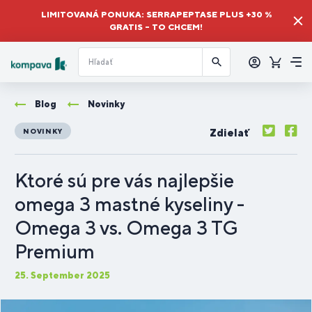
LIMITOVANÁ PONUKA: SERRAPEPTASE PLUS +30 %
GRATIS – TO CHCEM!
Prihlásiť
sa
Košík
Me
Blog
Novinky
Zdielať
NOVINKY
Ktoré sú pre vás najlepšie
omega 3 mastné kyseliny -
Omega 3 vs. Omega 3 TG
Premium
25. September 2025