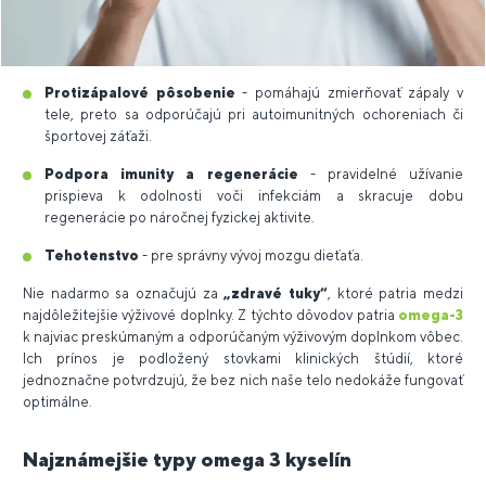
Protizápalové pôsobenie
- pomáhajú zmierňovať zápaly v
tele, preto sa odporúčajú pri autoimunitných ochoreniach či
športovej záťaži.
Podpora imunity a regenerácie
- pravidelné užívanie
prispieva k odolnosti voči infekciám a skracuje dobu
regenerácie po náročnej fyzickej aktivite.
Tehotenstvo
- pre správny vývoj mozgu dieťaťa.
Nie nadarmo sa označujú za
„zdravé tuky“
, ktoré patria medzi
najdôležitejšie výživové doplnky. Z týchto dôvodov patria
omega-3
k najviac preskúmaným a odporúčaným výživovým doplnkom vôbec.
Ich prínos je podložený stovkami klinických štúdií, ktoré
jednoznačne potvrdzujú, že bez nich naše telo nedokáže fungovať
optimálne.
Najznámejšie typy omega 3 kyselín