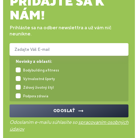
PRIDAJTE SA K
NÁM!
Prihláste sa na odber newslettra a už vám nič
neunikne.
Zadajte Váš E-mail
Novinky z oblasti:
Bodybuilding a fitness
Vytrvalostné športy
Zdravý životný štýl
Podpora zdravia
ODOSLAŤ
Odoslaním e-mailu súhlasíte so
spracovaním osobných
údajov