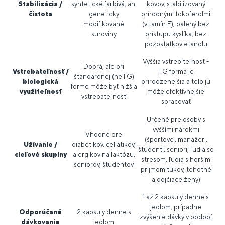
Stabilizácia /
syntetické farbivá, ani
kovov, stabilizovaný
čistota
geneticky
prírodnými tokoferolmi
modifikované
(vitamín E), balený bez
suroviny
prístupu kyslíka, bez
pozostatkov etanolu
Vyššia vstrebiteľnosť -
Dobrá, ale pri
Vstrebateľnosť /
TG forma je
štandardnej (neTG)
biologická
prirodzenejšia a telo ju
forme môže byť nižšia
využiteľnosť
môže efektívnejšie
vstrebateľnosť
spracovať
Určené pre osoby s
vyššími nárokmi
Vhodné pre
(športovci, manažéri,
Užívanie /
diabetikov, celiatikov,
študenti, seniori, ľudia so
cieľové skupiny
alergikov na laktózu,
stresom, ľudia s horším
seniorov, študentov
príjmom tukov, tehotné
a dojčiace ženy)
1 až 2 kapsuly denne s
jedlom, prípadne
Odporúčané
2 kapsuly denne s
zvýšenie dávky v období
dávkovanie
jedlom