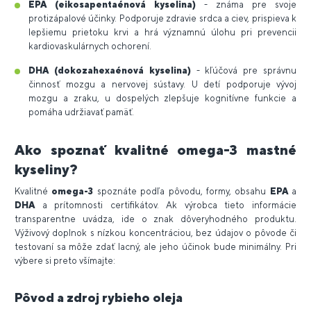
EPA (eikosapentaénová kyselina)
- známa pre svoje
protizápalové účinky. Podporuje zdravie srdca a ciev, prispieva k
lepšiemu prietoku krvi a hrá významnú úlohu pri prevencii
kardiovaskulárnych ochorení.
DHA (dokozahexaénová kyselina)
- kľúčová pre správnu
činnosť mozgu a nervovej sústavy. U detí podporuje vývoj
mozgu a zraku, u dospelých zlepšuje kognitívne funkcie a
pomáha udržiavať pamäť.
Ako spoznať kvalitné omega-3 mastné
kyseliny?
Kvalitné
omega-3
spoznáte podľa pôvodu, formy, obsahu
EPA
a
DHA
a prítomnosti certifikátov. Ak výrobca tieto informácie
transparentne uvádza, ide o znak dôveryhodného produktu.
Výživový doplnok s nízkou koncentráciou, bez údajov o pôvode či
testovaní sa môže zdať lacný, ale jeho účinok bude minimálny. Pri
výbere si preto všímajte:
Pôvod a zdroj rybieho oleja