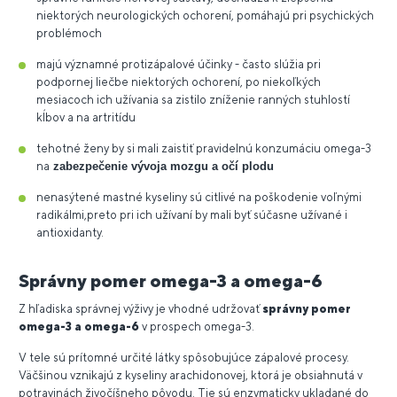
niektorých neurologických ochorení, pomáhajú pri psychických
problémoch
majú významné protizápalové účinky - často slúžia pri
podpornej liečbe niektorých ochorení, po niekoľkých
mesiacoch ich užívania sa zistilo zníženie ranných stuhlostí
kĺbov a na artritídu
tehotné ženy by si mali zaistiť pravidelnú konzumáciu omega-3
na
zabezpečenie vývoja mozgu a očí plodu
nenasýtené mastné kyseliny sú citlivé na poškodenie voľnými
radikálmi,preto pri ich užívaní by mali byť súčasne užívané i
antioxidanty.
Správny pomer omega-3 a omega-6
Z hľadiska správnej výživy je vhodné udržovať
správny pomer
omega-3 a omega-6
v prospech omega-3.
V tele sú prítomné určité látky spôsobujúce zápalové procesy.
Väčšinou vznikajú z kyseliny arachidonovej, ktorá je obsiahnutá v
potravinách živočíšneho pôvodu. Tie sú enzymaticky ukladané do