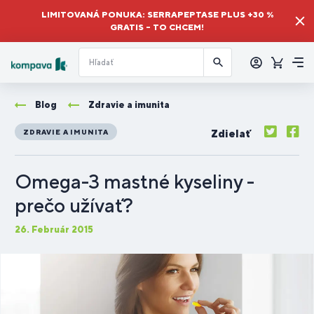
LIMITOVANÁ PONUKA: SERRAPEPTASE PLUS +30 %
GRATIS – TO CHCEM!
Prihlásiť
sa
Košík
Me
Blog
Zdravie a imunita
Zdielať
ZDRAVIE A IMUNITA
Omega-3 mastné kyseliny -
prečo užívať?
26. Február 2015