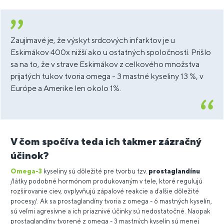
Zaujímavé je, že výskyt srdcových infarktov je u
Eskimákov 400x nižší ako u ostatných spoločností. Prišlo
sa na to, že v strave Eskimákov z celkového množstva
prijatých tukov tvoria omega - 3 mastné kyseliny 13 %, v
Európe a Amerike len okolo 1%.
V čom spočíva teda ich takmer zázračný
účinok?
Omega-3
kyseliny sú dôležité pre tvorbu tzv.
prostaglandínu
/látky podobné hormónom produkovaným v tele, ktoré regulujú
rozširovanie ciev, ovplyvňujú zápalové reakcie a ďalšie dôležité
procesy/. Ak sa prostaglandíny tvoria z omega - 6 mastných kyselín,
sú veľmi agresívne a ich priaznivé účinky sú nedostatočné. Naopak
prostaglandíny tvorené z omega - 3 mastných kyselín sú menej