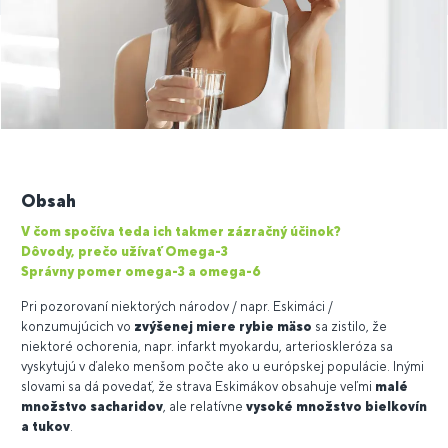
Obsah
V čom spočíva teda ich takmer zázračný účinok?
Dôvody, prečo užívať Omega-3
Správny pomer omega-3 a omega-6
Pri pozorovaní niektorých národov / napr. Eskimáci /
konzumujúcich vo
zvýšenej miere rybie mäso
sa zistilo, že
niektoré ochorenia, napr. infarkt myokardu, arterioskleróza sa
vyskytujú v ďaleko menšom počte ako u európskej populácie. Inými
slovami sa dá povedať, že strava Eskimákov obsahuje veľmi
malé
množstvo sacharidov
, ale relatívne
vysoké množstvo bielkovín
a tukov
.