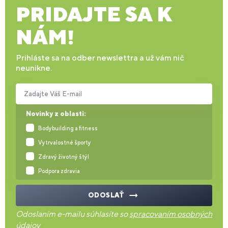
PRIDAJTE SA K
NÁM!
Prihláste sa na odber newslettra a už vám nič
neunikne.
Zadajte Váš E-mail
Novinky z oblasti:
Bodybuilding a fitness
Vytrvalostné športy
Zdravý životný štýl
Podpora zdravia
ODOSLAŤ
Odoslaním e-mailu súhlasíte so
spracovaním osobných
údajov