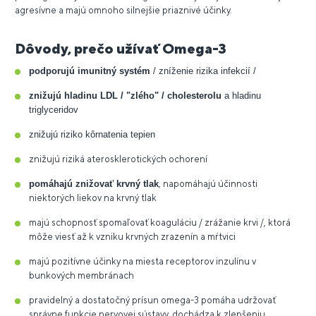
agresívne a majú omnoho silnejšie priaznivé účinky.
Dôvody, prečo užívať Omega-3
podporujú imunitný systém
/ zníženie rizika infekcií /
znižujú hladinu LDL / "zlého" / cholesterolu
a hladinu
triglyceridov
znižujú riziko kôrnatenia tepien
znižujú riziká aterosklerotických ochorení
pomáhajú znižovať krvný tlak
, napomáhajú účinnosti
niektorých liekov na krvný tlak
majú schopnosť spomaľovať koaguláciu / zrážanie krvi /, ktorá
môže viesť až k vzniku krvných zrazenín a mŕtvici
majú pozitívne účinky na miesta receptorov inzulínu v
bunkových membránach
pravidelný a dostatočný prísun omega-3 pomáha udržovať
správne funkcie nervovej sústavy, dochádza k zlepšeniu