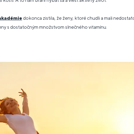
i kostí. A to nám bráni hýbať sa a viesť aktívny život.
 akadémie
dokonca zistila, že ženy, ktoré chudli a mali nedosta
eny s dostatočným množstvom slnečného vitamínu.