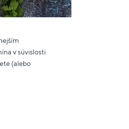
nejším
na v súvislosti
ete (alebo