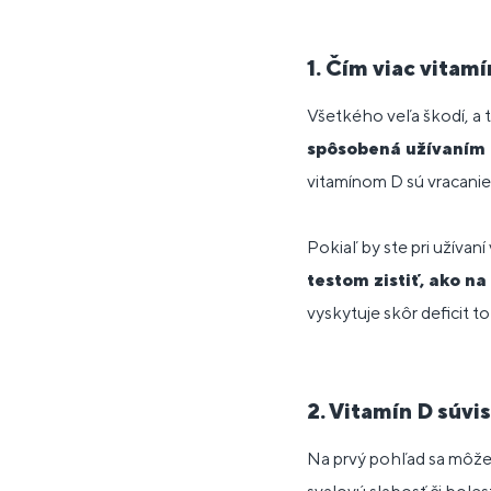
1. Čím viac vitam
Všetkého veľa škodí, a to
spôsobená užívaním 
vitamínom D sú vracanie,
Pokiaľ by ste pri užívan
testom zistiť, ako na
vyskytuje skôr deficit t
2. Vitamín D súvi
Na prvý pohľad sa môže 