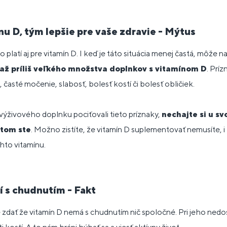
ínu D, tým lepšie pre vaše zdravie - Mýtus
 platí aj pre vitamín D. I keď je táto situácia menej častá, môže n
až príliš veľkého množstva doplnkov s vitamínom D
. Prí
 časté močenie, slabosť, bolesť kostí či bolesť obličiek.
í výživového doplnku pociťovali tieto príznaky,
nechajte si u s
 tom ste
. Možno zistíte, že vitamín D suplementovať nemusíte, i 
ohto vitamínu.
sí s chudnutím - Fakt
zdať že vitamín D nemá s chudnutím nič spoločné. Pri jeho nedo