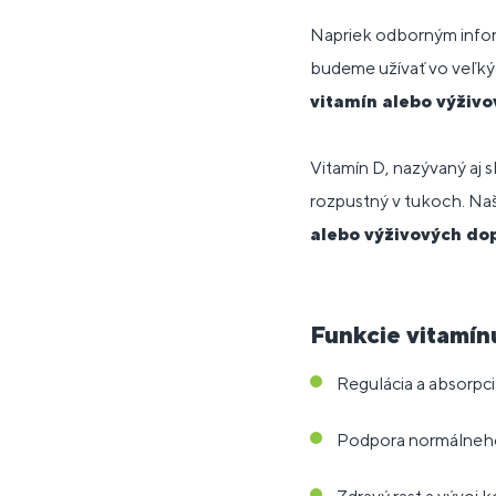
Napriek odborným infor
budeme užívať vo veľkýc
vitamín alebo výživov
Vitamín D, nazývaný aj s
rozpustný v tukoch. Naš
alebo výživových dop
Funkcie vitamín
Regulácia a absorpci
Podpora normálneh