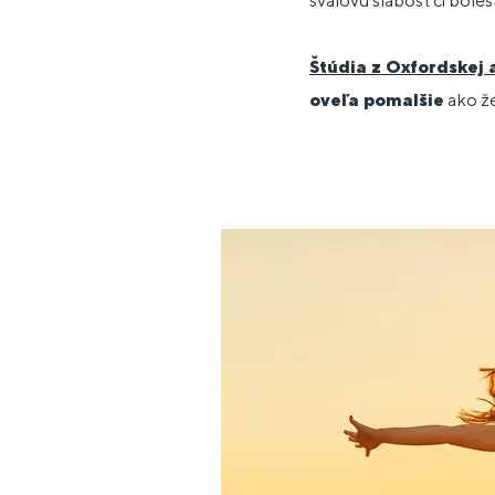
svalovú slabosť či bolest
Štúdia z Oxfordskej
oveľa pomalšie
ako ž