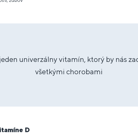
ostí, zubov
jeden univerzálny vitamín, ktorý by nás za
všetkými chorobami
vitamíne D