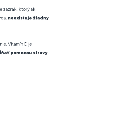
e zázrak, ktorý ak
vda,
neexistuje žiadny
nie. Vitamín D je
ĺňať pomocou stravy