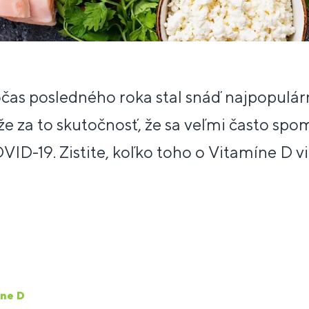
čas posledného roka stal snáď najpopulár
 za to skutočnosť, že sa veľmi často spomí
ID-19. Zistite, koľko toho o Vitamíne D vi
íne D