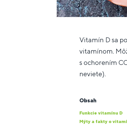
Vitamín D sa po
vitamínom. Môže
s ochorením COV
neviete).
Obsah
Funkcie vitamínu D
Mýty a fakty o vitam