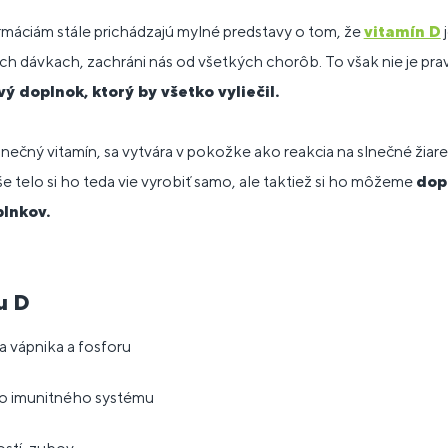
máciám stále prichádzajú mylné predstavy o tom, že
vitamín D
j
h dávkach, zachráni nás od všetkých chorôb. To však nie je pra
ý doplnok, ktorý by všetko vyliečil.
lnečný vitamín, sa vytvára v pokožke ako reakcia na slnečné žiare
e telo si ho teda vie vyrobiť samo, ale taktiež si ho môžeme
dop
lnkov.
u D
a vápnika a fosforu
o imunitného systému