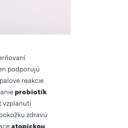
erňovaní
len podporujú
ápalové reakcie
vanie
probiotík
t vzplanutí
pokožku zdravú
iace
atopickou