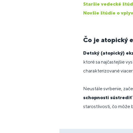
Staršie vedecké štú
Novšie štúdie o vply
Čo je atopický
Detský (atopický) e
ktoré sa najčastejšie vys
charakterizované viacerý
Neustále svrbenie, zač
schopnosti sústrediť 
starostlivosti, čo môže 