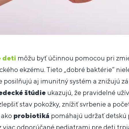
 deti
môžu byť účinnou pomocou pri zmi
ckého ekzému. Tieto „dobré baktérie“ nie
le posilňujú aj imunitný systém a znižujú z
edecké štúdie
ukazujú, že pravidelné uží
epšiť stav pokožky, znížiť svrbenie a poče
, ako
probiotiká
pomáhajú udržať detskú 
z viac odporúčané pediatrami pre deti trp