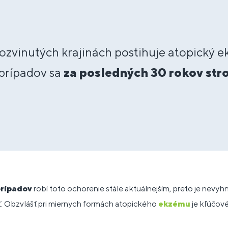
ozvinutých krajinách postihuje atopický 
prípadov sa
za
posledných 30 rokov str
prípadov
robí toto ochorenie stále aktuálnejším, preto je nevyh
iť. Obzvlášť pri miernych formách atopického
ekzému
je kľúčové