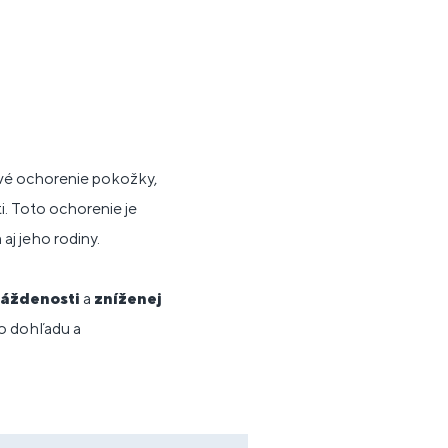
ové ochorenie pokožky,
eti. Toto ochorenie je
aj jeho rodiny.
áždenosti
a
zníženej
o dohľadu a