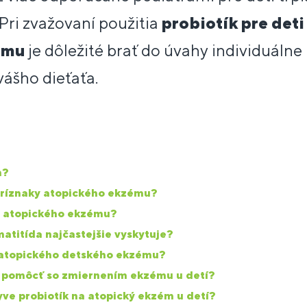
 Pri zvažovaní použitia
probiotík pre deti
ému
je dôležité brať do úvahy individuálne
vášho dieťaťa.
m?
 príznaky atopického ekzému?
ku atopického ekzému?
atitída najčastejšie vyskytuje?
 atopického detského ekzému?
 pomôcť so zmiernením ekzému u detí?
yve probiotík na atopický ekzém u detí?