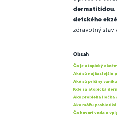
dermatitídou
.
detského ekz
zdravotný stav 
Obsah
Čo je atopický ekzé
Aké sú najčastejšie
Aké sú príčiny vzni
Kde sa atopická derm
Ako prebieha liečba
Ako môžu probiotiká
Čo hovorí veda o vpl