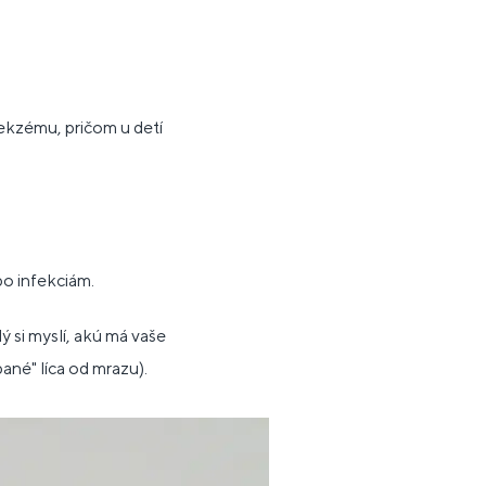
 ekzému, pričom u detí
bo infekciám.
ý si myslí, akú má vaše
ané" líca od mrazu).