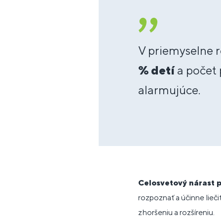
V priemyselne r
% detí
a počet 
alarmujúce.
Celosvetový nárast 
rozpoznať a účinne lieč
zhoršeniu a rozšíreniu.