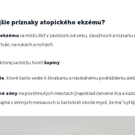
jšie príznaky atopického ekzému?
o ekzému
sa môžu líšiť v závislosti od veku, závažnosti a rozsahu
 tvári, na rukách a nohách.
ktorej sa môžu tvoriť
šupiny
.
ie
, ktoré často vedie k škrabaniu a následnému podráždeniu ale
né zóny
na postihnutých miestach (napríklad červené líca a každ
ajmä v zimných mesiacoch si častokrát okolie myslí, že má "vyštíp