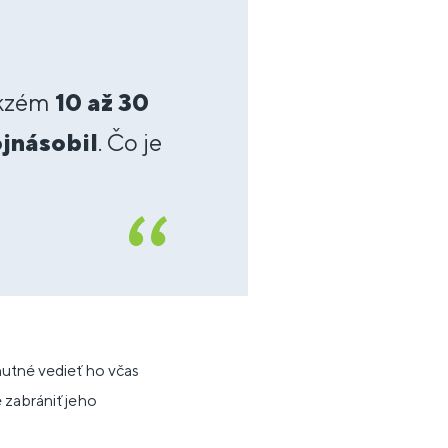
ekzém
10 až 30
ojnásobil
. Čo je
nutné vedieť ho včas
 zabrániť jeho