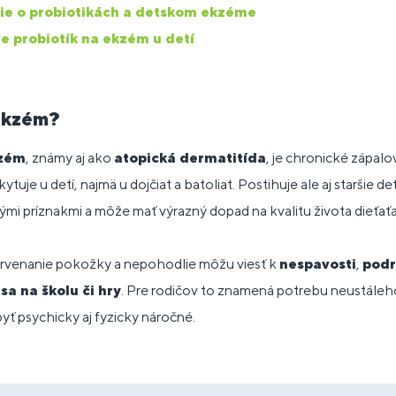
die o probiotikách a detskom ekzéme
ve probiotík na ekzém u detí
 ekzém?
kzém
, známy aj ako
atopická dermatitída
, je chronické zápal
kytuje u detí, najmä u dojčiat a batoliat. Postihuje ale aj staršie d
mi príznakmi a môže mať výrazný dopad na kvalitu života dieťaťa 
ervenanie pokožky a nepohodlie môžu viesť k
nespavosti
,
podr
sa na školu či hry
. Pre rodičov to znamená potrebu neustáleh
byť psychicky aj fyzicky náročné.