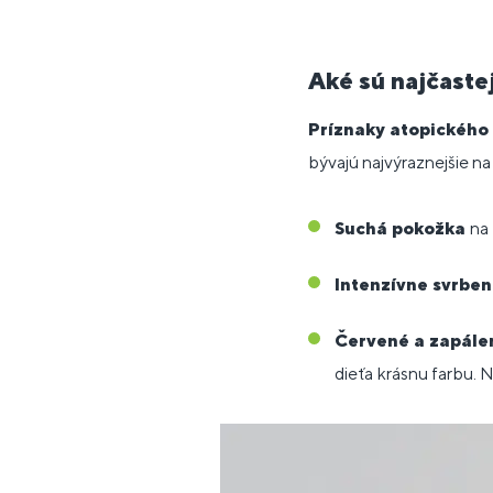
Aké sú najčaste
Príznaky atopickéh
bývajú najvýraznejšie na
Suchá pokožka
na 
Intenzívne svrben
Červené a zapále
dieťa krásnu farbu. N