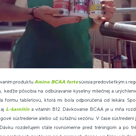
ívaním produktu
Amino BCAA forte
súvisia predovšetkým s re
, keďže pôsobia na odbúravanie kyseliny mliečnej a urýchlenie
ila formu tabletovú, ktorá mi bola odporučená od lekára. S
 aj
L-karnitín
a vitamín B12. Dávkovanie BCAA je u mňa rozd
ningové sústredenie alebo už súťažnú sezónu. V čase sústredení
vku rozdeľujem stále rovnomerne pred tréningom a po trén