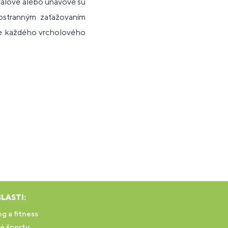
svalové alebo únavové sú
ostranným zaťažovaním
pre každého vrcholového
LASTI:
g a fitness
é športy