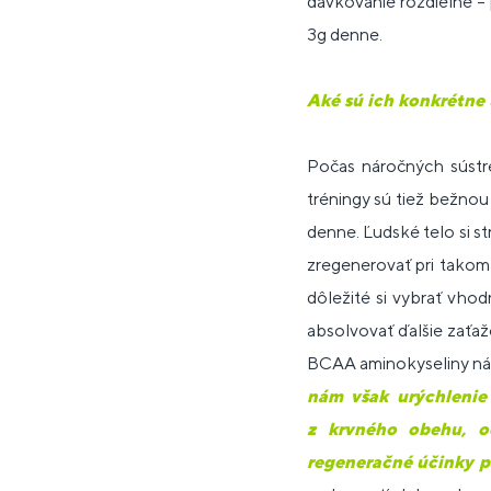
dávkovanie rozdielne –
3g denne.
Aké sú ich konkrétne
Počas náročných sústred
tréningy sú tiež bežnou
denne. Ľudské telo si s
zregenerovať pri takom
dôležité si vybrať vho
absolvovať ďalšie zaťa
BCAA aminokyseliny nám
nám však urýchlenie
z krvného obehu, o
regeneračné účinky p