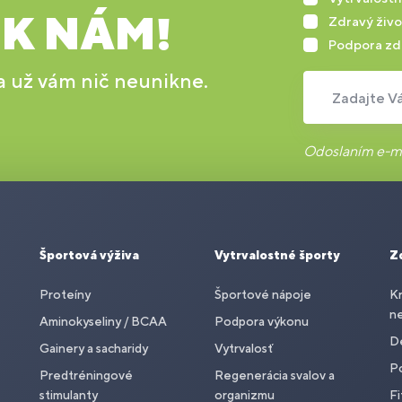
 K NÁM!
Zdravý živo
Podpora zd
 a už vám nič neunikne.
Zadajte Vá
Odoslaním e-ma
Športová výživa
Vytrvalostné športy
Z
Proteíny
Športové nápoje
Kr
n
Aminokyseliny / BCAA
Podpora výkonu
De
Gainery a sacharidy
Vytrvalosť
P
Predtréningové
Regenerácia svalov a
stimulanty
organizmu
Fi