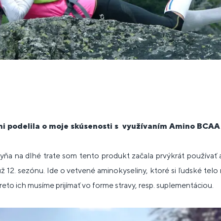
i podelila o
moje skúsenosti s využívaním
Amino BCAA f
ňa na dlhé trate som tento produkt začala prvýkrát používať as
 12. sezónu. Ide o vetvené aminokyseliny, ktoré si ľudské tel
eto ich musíme prijímať vo forme stravy, resp. suplementáciou.