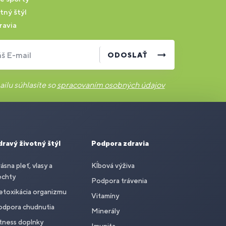
tný štýl
ravia
š E-mail
ODOSLAŤ
ilu súhlasíte so
spracovaním osobných údajov
dravý životný štýl
Podpora zdravia
ásna pleť, vlasy a
Kĺbová výživa
echty
Podpora trávenia
toxikácia organizmu
Vitamíny
odpora chudnutia
Minerály
tness doplnky
Imunita