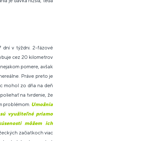
a je dávka nižšia, teda
7 dní v týždni. 2-fázové
hybuje cez 20 kilometrov
 v nejakom pomere, avšak
ereálne. Práve preto je
vec mohol zo dňa na deň
oliehať na tvrdenie, že
vým problémom.
Umožnia
sú využiteľné priamo
kúsenosti môžem ich
žeckých začiatkoch viac