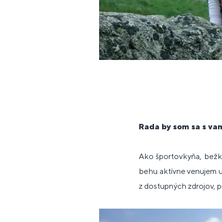
Rada by som sa s vam
Ako športovkyňa, bežky
behu aktívne venujem už
z dostupných zdrojov, pr