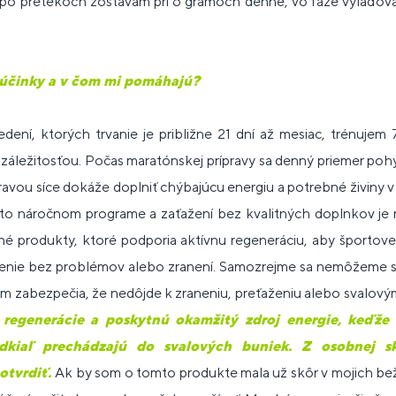
 po pretekoch zostávam pri 6 gramoch denne, vo fáze vylaďovani
 účinky a v čom mi pomáhajú?
ení, ktorých trvanie je približne 21 dní až mesiac, trénujem 
 záležitosťou. Počas maratónskej prípravy sa denný priemer po
travou síce dokáže doplniť chýbajúcu energiu a potrebné živiny
to náročnom programe a zaťažení bez kvalitných doplnkov je n
dné produkty, ktoré podporia aktívnu regeneráciu, aby športo
ženie bez problémov alebo zranení. Samozrejme sa nemôžeme sp
 zabezpečia, že nedôjde k zraneniu, preťaženiu alebo svalo
 regenerácie a poskytnú okamžitý zdroj energie, keďže 
dkiaľ prechádzajú do svalových buniek. Z osobnej s
otvrdiť.
Ak by som o tomto produkte mala už skôr v mojich be