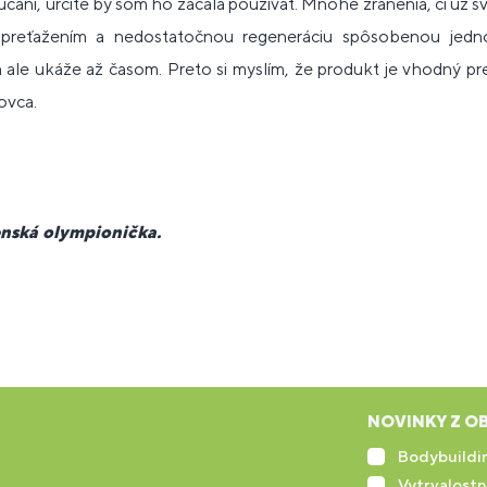
aní, určite by som ho začala používať. Mnohé zranenia, či už 
preťažením a nedostatočnou regeneráciu spôsobenou jedn
a ale ukáže až časom. Preto si myslím, že produkt je vhodný 
ovca.
enská olympionička.
NOVINKY Z OB
Bodybuildin
Vytrvalostn