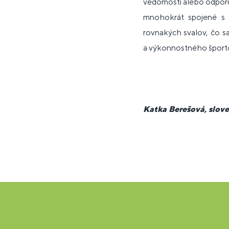
vedomostí alebo odporúč
mnohokrát spojené s 
rovnakých svalov, čo s
a výkonnostného šport
Katka Berešová, slov