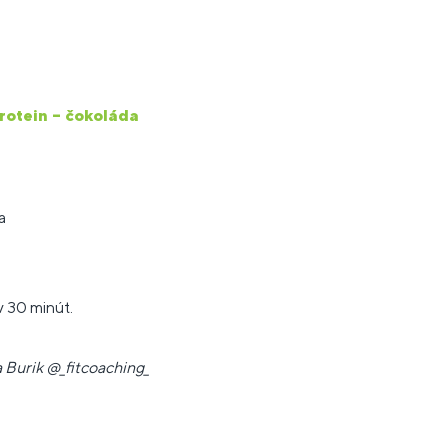
rotein – čokoláda
a
 30 minút.
 Burik @_fitcoaching_