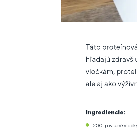
Táto proteínová
hľadajú zdravši
vločkám, proteí
ale aj ako výživ
Ingrediencie:
200 g ovsené vločk