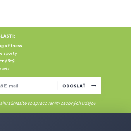
LASTI:
g a fitness
é športy
tný štýl
ravia
š E-mail
ODOSLAŤ
ilu súhlasíte so
spracovaním osobných údajov