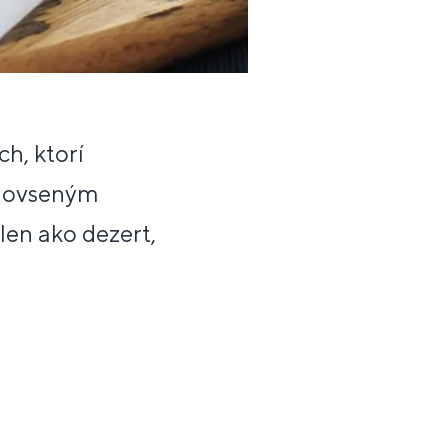
h, ktorí
a ovseným
len ako dezert,