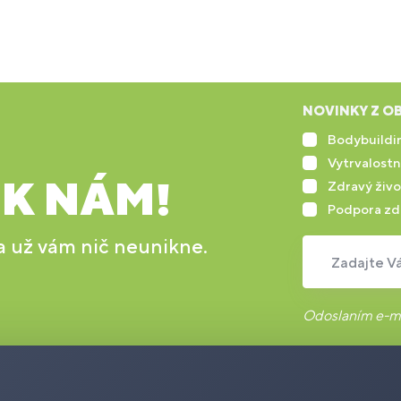
NOVINKY Z OB
Bodybuildin
Vytrvalostn
 K NÁM!
Zdravý živo
Podpora zd
 a už vám nič neunikne.
Zadajte Vá
Odoslaním e-ma