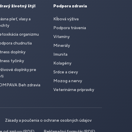
dravý životný štýl
Podpora zdravia
ásna pleť, vlasy a
Kĺbová výživa
echty
Podpora trávenia
toxikácia organizmu
Vitamíny
odpora chudnutia
Minerály
tness doplnky
Imunita
tness tyčinky
Kolagény
živové doplnky pre
Srdce a cievy
ti
Mozog a nervy
OMPAVA Beh zdravia
Veterinárne prípravky
Zásady a poučenia o ochrane osobných údajov
ie od zmluvy (PDF)
Reklamačný formulár (PDF)