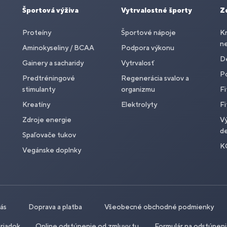
Športová výživa
Vytrvalostné športy
Z
Proteíny
Športové nápoje
Kr
n
Aminokyseliny / BCAA
Podpora výkonu
De
Gainery a sacharidy
Vytrvalosť
P
Predtréningové
Regenerácia svalov a
stimulanty
organizmu
Fi
Kreatíny
Elektrolyty
Fi
Zdroje energie
Vý
de
Spaľovače tukov
K
Vegánske doplnky
nás
Doprava a platba
Všeobecné obchodné podmienky
riadok
Online odstúpenie od zmluvy tu
Formulár na odstúpen