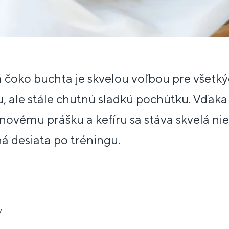
 čoko buchta je skvelou voľbou pre všetkýc
u, ale stále chutnú sladkú pochúťku. Vďak
novému prášku a kefíru sa stáva skvelá nie
ná desiata po tréningu.
y