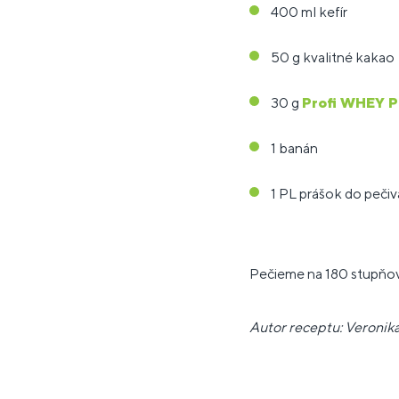
400 ml kefír
50 g kvalitné kakao
30 g
Profi WHEY P
1 banán
1 PL prášok do pečiv
Pečieme na 180 stupňov
Autor receptu: Veronika