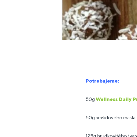
Potrebujeme:
50g
Wellness Daily P
50g arašidového masla
125g hrudkovitého tva