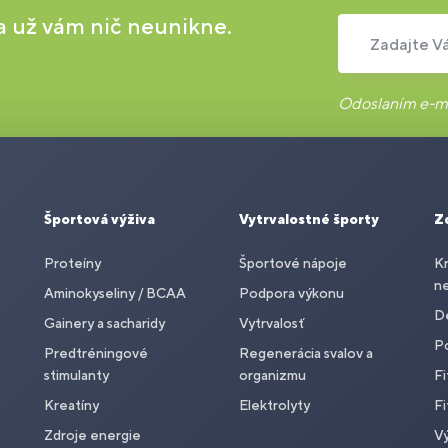
 a už vám nič neunikne.
Zadajte Vá
Odoslaním e-ma
Športová výživa
Vytrvalostné športy
Z
Proteíny
Športové nápoje
Kr
n
Aminokyseliny / BCAA
Podpora výkonu
De
Gainery a sacharidy
Vytrvalosť
P
Predtréningové
Regenerácia svalov a
stimulanty
organizmu
Fi
Kreatíny
Elektrolyty
Fi
Zdroje energie
Vý