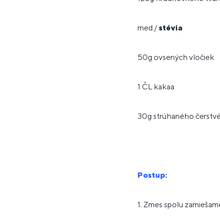
med /
stévia
50g ovsených vločiek
1 ČL kakaa
30g strúhaného čerstv
Postup:
1. Zmes spolu zamiešam