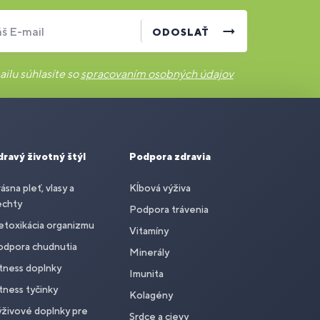
š E-mail
ODOSLAŤ
ilu súhlasíte so
spracovaním osobných údajov
dravý životný štýl
Podpora zdravia
ásna pleť, vlasy a
Kĺbová výživa
echty
Podpora trávenia
toxikácia organizmu
Vitamíny
odpora chudnutia
Minerály
tness doplnky
Imunita
tness tyčinky
Kolagény
živové doplnky pre
Srdce a cievy