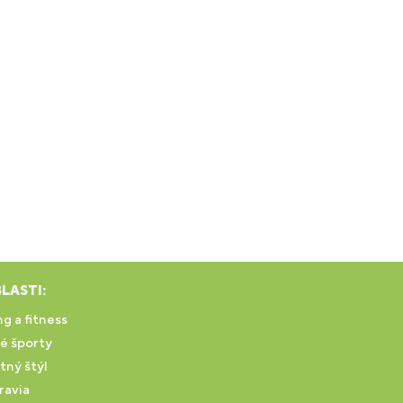
LASTI:
g a fitness
é športy
tný štýl
ravia