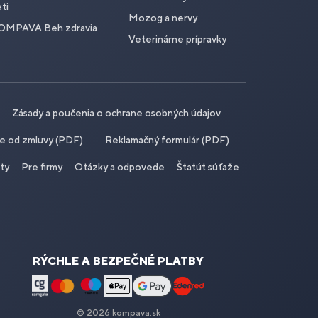
ti
Mozog a nervy
OMPAVA Beh zdravia
Veterinárne prípravky
Zásady a poučenia o ochrane osobných údajov
ie od zmluvy (PDF)
Reklamačný formulár (PDF)
ity
Pre firmy
Otázky a odpovede
Štatút súťaže
RÝCHLE A BEZPEČNÉ PLATBY
© 2026 kompava.sk