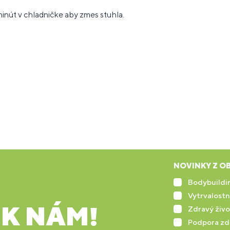
inút v chladničke aby zmes stuhla.
NOVINKY Z OB
Bodybuildin
Vytrvalostn
 K NÁM!
Zdravý živo
Podpora zd