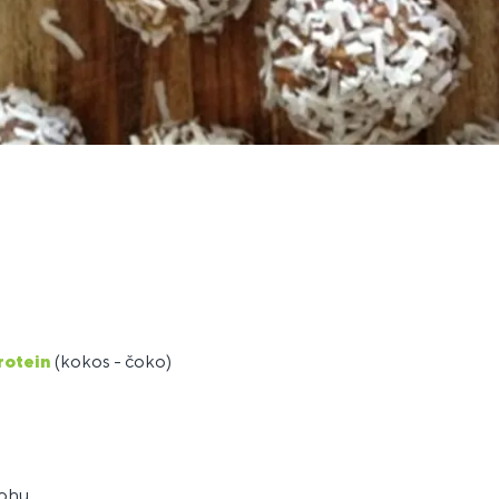
rotein
(kokos - čoko)
rohu