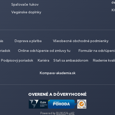
de
Spaľovače tukov
K
Vegánske doplnky
nás
Doprava a platba
Všeobecné obchodné podmienky
riadok
Online odstúpenie od zmluvy tu
Formulár na odstúpen
Podpisový poriadok
Kariéra
Staň sa ambasádorom
Riadenie kval
Kompava-akademia.sk
OVERENÉ A DÔVERYHODNÉ
Powered by
BUXUS
&
ui42