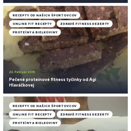
RECEPTY OD NAŠICH ŠPORTOVCOV
ONLINE FIT RECEPTY
ZDRAVÉ FITNESS DEZERTY
PROTEÍNY A BIELKOVINY
26. Február 2015
Pečené proteínové fitness tyčinky od Agi
Hlaváčkovej
RECEPTY OD NAŠICH ŠPORTOVCOV
ONLINE FIT RECEPTY
ZDRAVÉ FITNESS DEZERTY
PROTEÍNY A BIELKOVINY