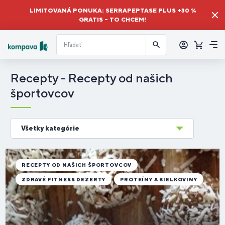
LIMITOVANÁ PONUKA: SERRAPEPTASE PLUS +30 %
GRATIS – TO CHCEM!
Prihlásiť
sa
Košík
Me
Recepty - Recepty od našich
športovcov
Všetky kategórie
RECEPTY OD NAŠICH ŠPORTOVCOV
ZDRAVÉ FITNESS DEZERTY
PROTEÍNY A BIELKOVINY