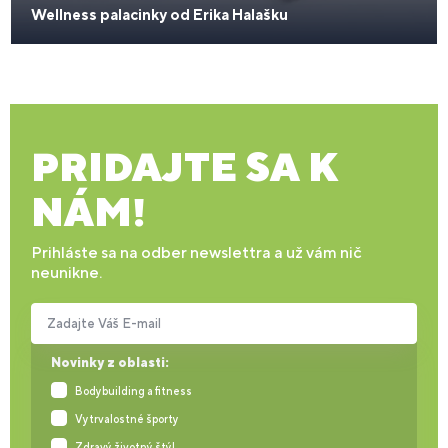
Wellness palacinky od Erika Halašku
PRIDAJTE SA K
NÁM!
Prihláste sa na odber newslettra a už vám nič
neunikne.
Zadajte Váš E-mail
Novinky z oblasti:
Bodybuilding a fitness
Vytrvalostné športy
Zdravý životný štýl