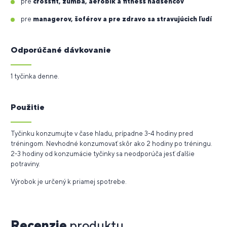
pre
crossfit, zumba, aerobik a fitness nadšencov
pre
managerov, šoférov a pre zdravo sa stravujúcich ľudí
Odporúčané dávkovanie
1 tyčinka denne.
Použitie
Tyčinku konzumujte v čase hladu, prípadne 3-4 hodiny pred
tréningom. Nevhodné konzumovať skôr ako 2 hodiny po tréningu.
2-3 hodiny od konzumácie tyčinky sa neodporúča jesť ďalšie
potraviny.
Výrobok je určený k priamej spotrebe.
Recenzie
produktu