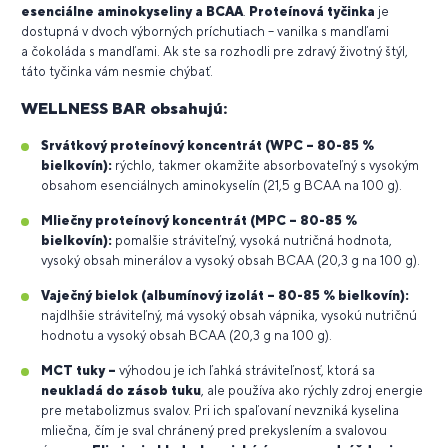
esenciálne aminokyseliny a BCAA
.
Proteínová tyčinka
je
dostupná v dvoch výborných príchutiach – vanilka s mandľami
a čokoláda s mandľami. Ak ste sa rozhodli pre zdravý životný štýl,
táto tyčinka vám nesmie chýbať.
WELLNESS BAR obsahujú:
Srvátkový proteínový koncentrát (WPC – 80-85 %
bielkovín):
rýchlo, takmer okamžite absorbovateľný s vysokým
obsahom esenciálnych aminokyselín (21,5 g BCAA na 100 g).
Mliečny proteínový koncentrát (MPC – 80-85 %
bielkovín):
pomalšie stráviteľný, vysoká nutričná hodnota,
vysoký obsah minerálov a vysoký obsah BCAA (20,3 g na 100 g).
Vaječný bielok (albumínový izolát – 80-85 % bielkovín):
najdlhšie stráviteľný, má vysoký obsah vápnika, vysokú nutričnú
hodnotu a vysoký obsah BCAA (20,3 g na 100 g).
MCT tuky –
výhodou je ich ľahká stráviteľnosť, ktorá sa
neukladá do zásob tuku
, ale používa ako rýchly zdroj energie
pre metabolizmus svalov. Pri ich spaľovaní nevzniká kyselina
mliečna, čím je sval chránený pred prekyslením a svalovou