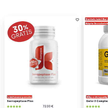
Darček Joint Bar
Kúpte 3x a ušetri
Limitovaná ponuka
Kĺby a chrupavky
Serrapeptase Plus
Gelo-3 Comple
72.00 €