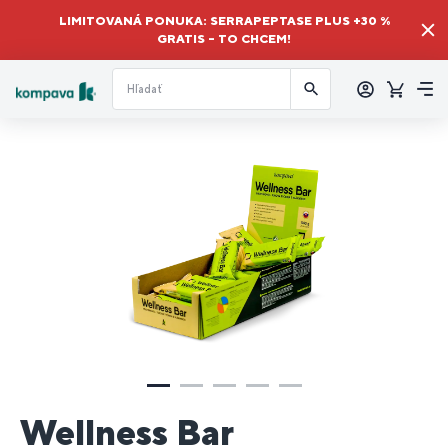
LIMITOVANÁ PONUKA: SERRAPEPTASE PLUS +30 %
GRATIS – TO CHCEM!
Prihlásiť
sa
Košík
Me
Wellness Bar