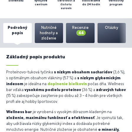
Slovensku
vývojové
čerstvosť a
odosielame
vernostný
centrum
čistotu
do 24 hodín
program
surovín
Podrobný
Nutričné
Recenzie
Otázky
popis
hodnoty a
44
zloženie
Základný popis produktu
Proteínovo-tuková tyčinka
s nízkym obsahom sacharidov
(3,6 %),
s optimálnym obsahom vlákniny (57 %) a
s nízkym glykemickým
indexom
je ideálna na
doplnenie bielkovín
počas dňa. Wellness
bar vďaka
vysokému podielu proteínov
(36 %) a
zdravých tukov
(15 %) zabezpečuje zasýtenie po dobu až 3 – 4 hodín pre všetkých
profi ale aj hobby športovcov.
Wellness bar
je vyrobená s vysokým dôrazom kladeným na
zloženie, maximálnu funkčnosť a efektívnosť
. Je vyvinutá tak,
aby udržiavala nízky glykemický index a dodávala potrebné
množstvo energie. Nutričné zloženie je obohatené
o minerály,