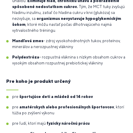
únavou.
Eliminuje hlad, chronickú únavu a podráždenie
spôsobené nedostatkom cukrov.
Tým, že MCT tuky zvyšujú
hladinu inzulínu, zatiaľ čo hladina cukru v krvi (glukóza) sa
nezvyšuje, sa
organizmus nevystavuje hypoglykemickým
šokom
, ktoré môžu nastať počas dlhotrvajúceho najmä
vytrvalostného tréningu.
Mandľová zmes
- zdroj vysokohodnotných tukov, proteínov,
minerálov a nerozpustnej vlákniny
Polydextróza
– rozpustná vláknina s nízkym obsahom cukrov a
vysokým obsahom rozpustnej prebiotickej vlákniny
Pre koho je produkt určený
pre
športujúce deti a mládež od 14 rokov
pre
amatérskych alebo profesionálnych športovcov
, ktorí
túžia po zvýšení výkonu
pre ľudí, ktorí majú
fyzicky náročnú prácu