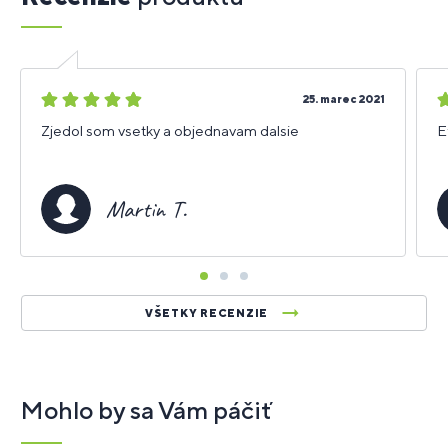
5
5
25. marec 2021
hviezdičiek
h
Zjedol som vsetky a objednavam dalsie
E
Martin T.
VŠETKY RECENZIE
Mohlo by sa Vám páčiť