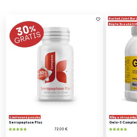
Darček Joint Bar
Kúpte 3x a ušetri
Limitovaná ponuka
Kĺby a chrupavky
Serrapeptase Plus
Gelo-3 Comple
72.00 €