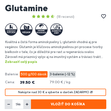
Glutamine
18 recenzií
Kvalitná a čistá forma aminokyseliny L-glutamín vhodná aj pre
vegánov. Glutamín je kľúčovou aminokyselinou pri procese tvorby
bielkovín v tele, čo je dôležité pre rast a regeneráciu svalov.
Zároveň má priaznivý vplyv aj na imunitný systém a tráviaci trakt...
Zobraziť celý popis
Balenie:
500 g/100 dávok
3-balenie (−12 %)
Cena:
79.00 € / kg
39.50 €
Nakúpte nad 30 € a vyberte si darček ZADARMO 🎁
VLOŽIŤ DO KOŠÍKA
ks