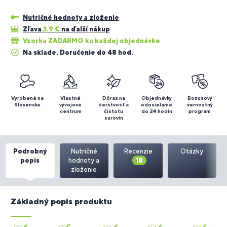
Nutričné hodnoty a zloženie
Zľava
3.9
€
na ďalší nákup
Vzorka ZADARMO ku každej objednávke
Na sklade. Doručenie do 48 hod.
Vyrobené na
Vlastné
Dôraz na
Objednávky
Bonusový
Slovensku
vývojové
čerstvosť a
odosielame
vernostný
centrum
čistotu
do 24 hodín
program
surovín
Podrobný
Nutričné
Recenzie
Otázky
popis
hodnoty a
18
zloženie
Základný popis produktu