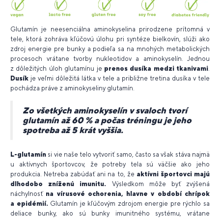
Glutamín je neesenciálna aminokyselina prirodzene prítomná v
tele, ktorá zohráva kľúčovú úlohu pri syntéze bielkovín, slúži ako
zdroj energie pre bunky a podieľa sa na mnohých metabolických
procesoch vrátane tvorby nukleotidov a aminokyselín. Jednou
z dôležitých úloh glutamínu je
prenos dusíka medzi tkanivami
.
Dusík
je veľmi dôležitá látka v tele a približne tretina dusíka v tele
pochádza práve z aminokyseliny glutamín.
Zo všetkých aminokyselín v svaloch tvorí
glutamín až 60 % a počas tréningu je jeho
spotreba až 5 krát vyššia.
L-glutamín
si vie naše telo vytvoriť samo, často sa však stáva najmä
u aktívnych športovcov, že potreby tela sú väčšie ako jeho
produkcia. Netreba zabúdať ani na to, že
aktívni športovci majú
dlhodobo zníženú imunitu.
Výsledkom môže byť zvýšená
náchylnosť
na vírusové ochorenia, hlavne v období chrípok
a epidémií.
Glutamín je kľúčovým zdrojom energie pre rýchlo sa
deliace bunky, ako sú bunky imunitného systému, vrátane