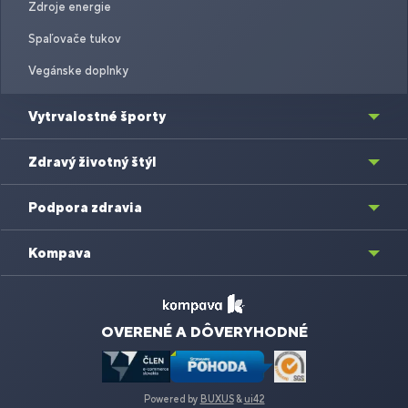
Zdroje energie
Spaľovače tukov
Vegánske doplnky
Vytrvalostné športy
Zdravý životný štýl
Podpora zdravia
Kompava
OVERENÉ A DÔVERYHODNÉ
Powered by
BUXUS
&
ui42