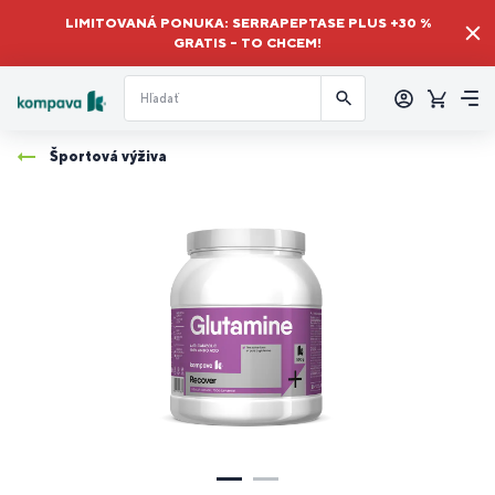
LIMITOVANÁ PONUKA: SERRAPEPTASE PLUS +30 %
GRATIS – TO CHCEM!
Prihlásiť
sa
Košík
Me
Športová výživa