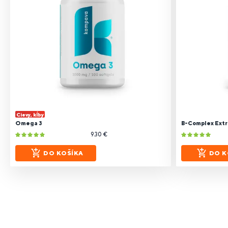
Cievy, kĺby
Omega 3
B-Complex Extr
9.30 €
DO KOŠÍKA
DO K