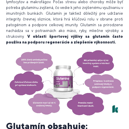
lymfocytov a makrofágov. Počas stresu alebo choroby môže byť
potreba glutamínu zvýšená, čo vedie k jeho zvýšenému využívaniu v
imunitných bunkách. Glutamín je taktiež dôležitý pre udržanie
integrity črevnej sliznice, ktorá hrá kľúčovú rolu v obrane proti
patogénom a podpore celkovej imunity. Glutamín sa prirodzene
nachádza sa v potravinách ako mäso, ryby, mliečne výrobky a
strukoviny.
V oblasti športovej výživy sa glutamín často
používa na podporu regenerácie a zlepšenie výkonnosti.
Glutamín obsahuje: