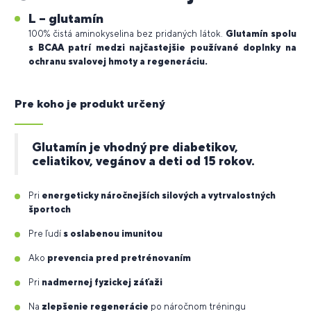
L – glutamín
100% čistá aminokyselina bez pridaných látok.
Glutamín spolu
s BCAA patrí medzi najčastejšie používané doplnky na
ochranu svalovej hmoty a regeneráciu.
Pre koho je produkt určený
Glutamín je vhodný pre diabetikov,
celiatikov, vegánov a deti od 15 rokov.
Pri
energeticky náročnejších silových a vytrvalostných
športoch
Pre ľudí
s oslabenou imunitou
Ako
prevencia pred pretrénovaním
Pri
nadmernej fyzickej záťaži
Na
zlepšenie regenerácie
po náročnom tréningu