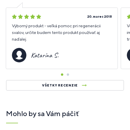
5
5
20. marec 2018
hviezdičiek
h
Výborný produkt - veľká pomoc pri regenerácii
V
svalov, určite budem tento produkt používať aj
i
naďalej.
t
Katarína S.
VŠETKY RECENZIE
Mohlo by sa Vám páčiť