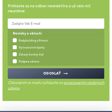
Prihláste sa na odber newslettra a už vám nič
neunikne.
Zadajte Váš E-mail
Novinky z oblasti:
Bodybuilding a fitness
Vytrvalostné športy
Zdravý životný štýl
Podpora zdravia
ODOSLAŤ
Odoslaním e-mailu súhlasíte so
spracovaním osobných
údajov