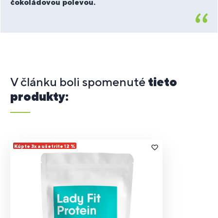
čokoládovou polevou.
V článku boli spomenuté
tieto
produkty:
Kúpte 3x a ušetrite 12 %