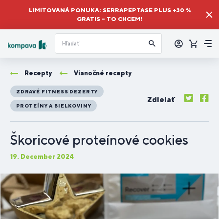
LIMITOVANÁ PONUKA: SERRAPEPTASE PLUS +30 %
GRATIS – TO CHCEM!
Prihlásiť
sa
Košík
Me
Recepty
Vianočné recepty
ZDRAVÉ FITNESS DEZERTY
Zdielať
PROTEÍNY A BIELKOVINY
Škoricové proteínové cookies
19. December 2024