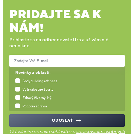
PRIDAJTE SA K
NÁM!
Prihláste sa na odber newslettra a už vám nič
neunikne.
Zadajte Váš E-mail
Novinky z oblasti:
Bodybuilding a fitness
Vytrvalostné športy
Zdravý životný štýl
Podpora zdravia
ODOSLAŤ
Odoslaním e-mailu súhlasíte so
spracovaním osobných