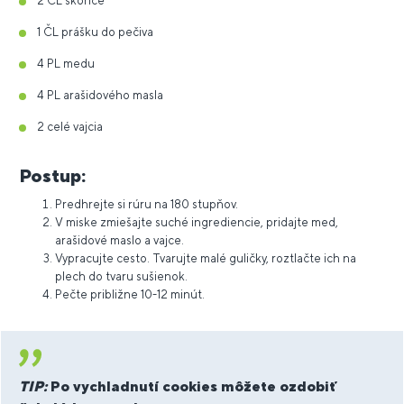
2 ČL škorice
1 ČL prášku do pečiva
4 PL medu
4 PL arašidového masla
2 celé vajcia
Postup:
Predhrejte si rúru na 180 stupňov.
V miske zmiešajte suché ingrediencie, pridajte med,
arašidové maslo a vajce.
Vypracujte cesto. Tvarujte malé guličky, roztlačte ich na
plech do tvaru sušienok.
Pečte približne 10-12 minút.
TIP:
Po vychladnutí cookies môžete ozdobiť