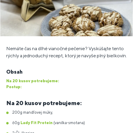
Nemáte čas na dlhé vianočné pečenie? Vyskúšajte tento
rýchly a jednoduchý recept, ktorý je navyše plný bielkovín.
Obsah
Na 20 kusov potrebujeme:
Postup:
Na 20 kusov potrebujeme:
200g mandľovej múky,
60g
Lady Fit Protein
(vanilka-smotana)