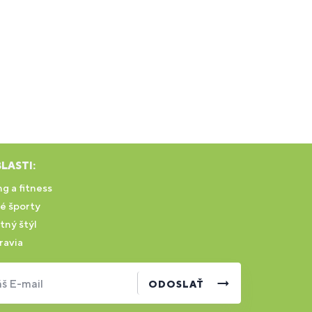
LASTI:
g a fitness
é športy
tný štýl
ravia
š E-mail
ODOSLAŤ