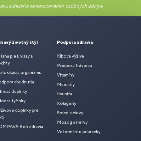
ilu súhlasíte so
spracovaním osobných údajov
dravý životný štýl
Podpora zdravia
ásna pleť, vlasy a
Kĺbová výživa
echty
Podpora trávenia
toxikácia organizmu
Vitamíny
odpora chudnutia
Minerály
tness doplnky
Imunita
tness tyčinky
Kolagény
živové doplnky pre
Srdce a cievy
ti
Mozog a nervy
OMPAVA Beh zdravia
Veterinárne prípravky