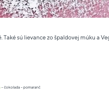
. Také sú lievance zo špaldovej múku a V
n
– čokolada – pomaranč