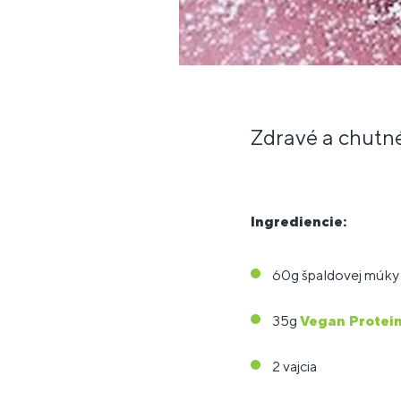
Zdravé a chutné
Ingrediencie:
60g špaldovej múky
35g
Vegan Protei
2 vajcia