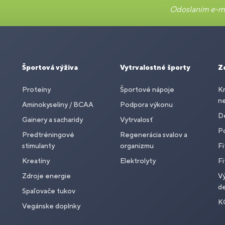
Odoslaním e-ma
Športová výživa
Vytrvalostné športy
Z
Proteíny
Športové nápoje
Kr
n
Aminokyseliny / BCAA
Podpora výkonu
De
Gainery a sacharidy
Vytrvalosť
P
Predtréningové
Regenerácia svalov a
stimulanty
organizmu
Fi
Kreatíny
Elektrolyty
Fi
Zdroje energie
Vý
de
Spaľovače tukov
K
Vegánske doplnky