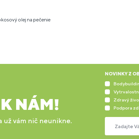
kosový olej na pečenie
NOVINKY Z OB
Bodybuildin
Vytrvalostn
 K NÁM!
Zdravý živo
Podpora zd
 a už vám nič neunikne.
Zadajte Vá