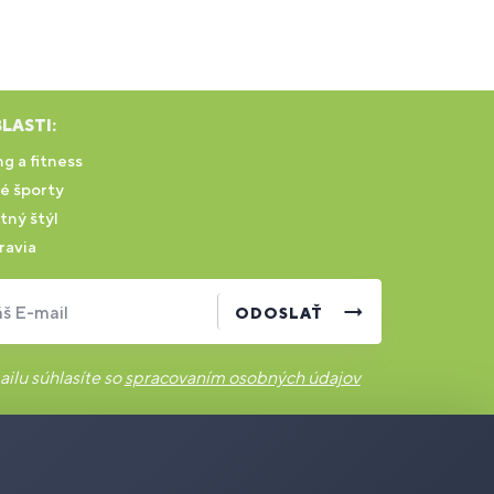
LASTI:
g a fitness
é športy
tný štýl
ravia
š E-mail
ODOSLAŤ
ilu súhlasíte so
spracovaním osobných údajov