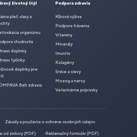
dravý životný štýl
Podpora zdravia
ásna pleť, vlasy a
Kĺbová výživa
echty
Podpora trávenia
toxikácia organizmu
Vitamíny
odpora chudnutia
Minerály
tness doplnky
Imunita
tness tyčinky
Kolagény
živové doplnky pre
Srdce a cievy
ti
Mozog a nervy
OMPAVA Beh zdravia
Veterinárne prípravky
Zásady a poučenia o ochrane osobných údajov
ie od zmluvy (PDF)
Reklamačný formulár (PDF)