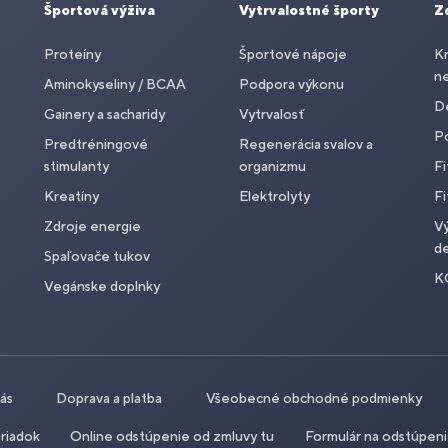
Športová výživa
Vytrvalostné športy
Z
Proteíny
Športové nápoje
Kr
n
Aminokyseliny / BCAA
Podpora výkonu
De
Gainery a sacharidy
Vytrvalosť
P
Predtréningové
Regenerácia svalov a
stimulanty
organizmu
Fi
Kreatíny
Elektrolyty
Fi
Zdroje energie
Vý
de
Spaľovače tukov
K
Vegánske doplnky
nás
Doprava a platba
Všeobecné obchodné podmienky
riadok
Online odstúpenie od zmluvy tu
Formulár na odstúpen