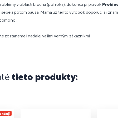
roblémy v oblasti brucha (pol roka), dokonca prípravok
Probi
po sebe a potom pauza. Mama už tento výrobok doporučila i zná
 pomohol.
te zostaneme i naďalej vašimi vernými zákazníkmi.
uté
tieto produkty:
anán)!