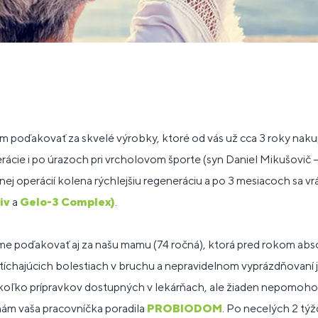
 poďakovať za skvelé výrobky, ktoré od vás už cca 3 roky naku
rácie i po úrazoch pri vrcholovom športe (syn Daniel Mikušovič 
ej operácií kolena rýchlejšiu regeneráciu a po 3 mesiacoch sa vrát
iv
a
Gelo-3 Complex
)
.
me poďakovať aj za našu mamu (74 ročná), ktorá pred rokom abs
íchajúcich bolestiach v bruchu a nepravidelnom vyprázdňovaní jej
ekoľko prípravkov dostupných v lekárňach, ale žiaden nepomohol
nám vaša pracovníčka poradila
PROBIODOM
. Po necelých 2 tý