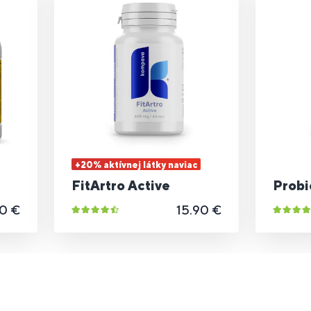
+20% aktívnej látky naviac
FitArtro Active
Prob
0 €
15.90 €