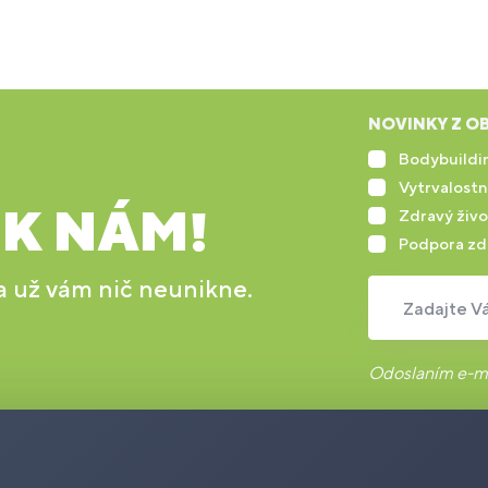
NOVINKY Z OB
Bodybuildin
Vytrvalostn
 K NÁM!
Zdravý živo
Podpora zd
 a už vám nič neunikne.
Zadajte Vá
Odoslaním e-ma