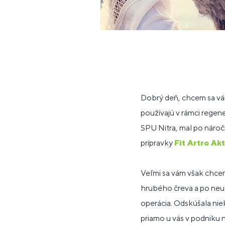
Dobrý deň, chcem sa vám
používajú v rámci regene
SPU Nitra, mal po náročn
prípravky
Fit Artro Akt
Veľmi sa vám však chce
hrubého čreva a po neut
operácia. Odskúšala ni
priamo u vás v podniku 