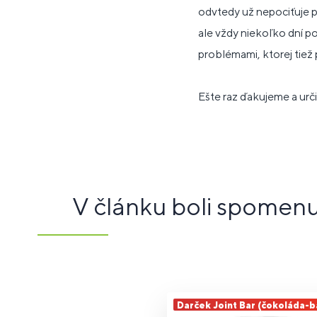
odvtedy už nepociťuje p
ale vždy niekoľko dní 
problémami, ktorej tiež
Ešte raz ďakujeme a urči
V článku boli spomen
Darček Joint Bar (čokoláda-b