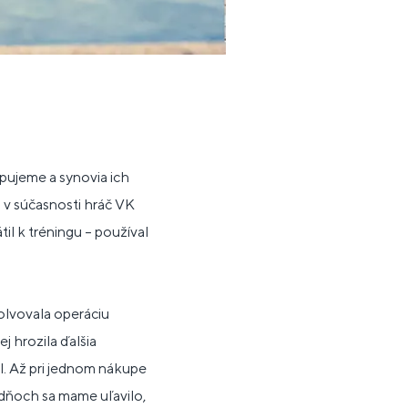
pujeme a synovia ich
– v súčasnosti hráč VK
il k tréningu – používal
olvovala operáciu
 hrozila ďalšia
. Až pri jednom nákupe
ždňoch sa mame uľavilo,