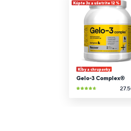
Kúpte 3x a ušetrite 12 %
Kĺby a chrupavky
Gelo-3 Complex®
27.5