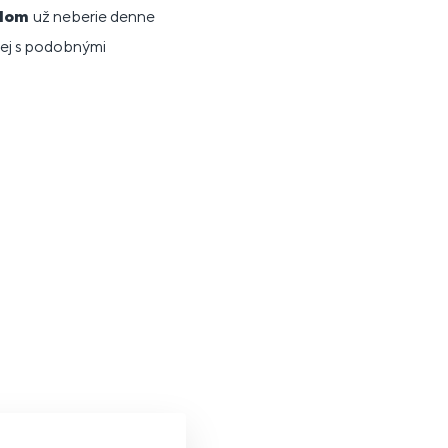
odom
už neberie denne
mej s podobnými