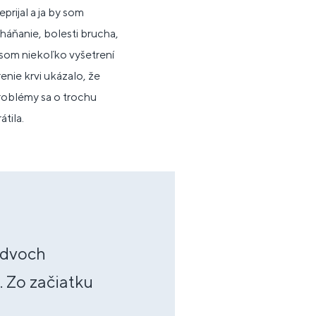
prijal a ja by som
eháňanie, bolesti brucha,
 som niekoľko vyšetrení
enie krvi ukázalo, že
problémy sa o trochu
átila.
 dvoch
. Zo začiatku