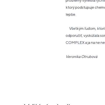
problémy vyriešila rýchl
ktorý podstupuje chemot
lepšie.
Všetkým ľuďom, ktorí s
odporučiť, vyskúšala 
COMPLEX a ja na ne ned
Veronika Otrubová