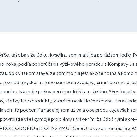
i kŕče, ťažoba v žalúdku, kyselinu som mala iba po ťažšom jedle. P
pol roka, podľa odporúčania výživového poradcu z Kompavy. Ja 
žalúdok v takom stave, že som mohla jesť ako tehotná a kombin
 rozhodla vyskúšať, lebo som bola zvedavá, či mi tieto dva úža
eranciou. Na moje prekvapenie podotýkam, že áno. Syry, jogurty
y, všetky tieto produkty, ktoré mi neskutočne chýbali teraz je
a som to podceniť a naďalej som užívala oba produkty, avšak som
potvrdiť že všetky moje problémy s trávením, žalúdočnými a čre
ďaka PROBIODOMU a BIOENZÝMU ! Celé 3 roky som sa trápila a