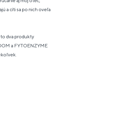
rúčanie aj môj otec,
 a cíti sa po nich oveľa
eto dva produkty
ROBIODOM a FYTOENZYME
ekoľvek.