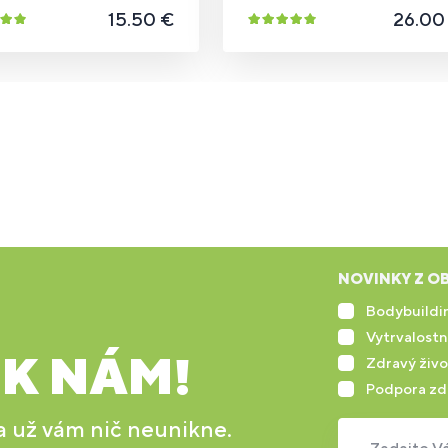
15.50 €
26.00
NOVINKY Z OB
Bodybuildin
Vytrvalostn
 K NÁM!
Zdravý živo
Podpora zd
 a už vám nič neunikne.