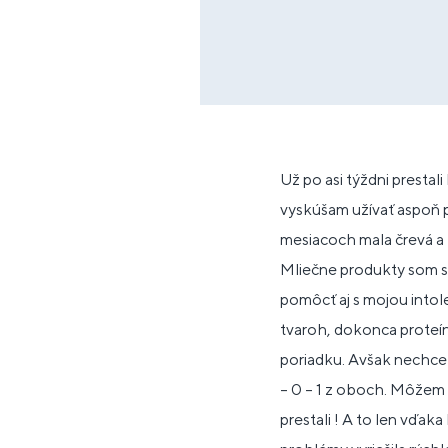
Už po asi týždni prestal
vyskúšam užívať aspoň 
mesiacoch mala črevá a 
Mliečne produkty som sa
pomôcť aj s mojou intol
tvaroh, dokonca proteín
poriadku. Avšak nechcel
– 0 – 1 z oboch. Môžem 
prestali ! A to len v