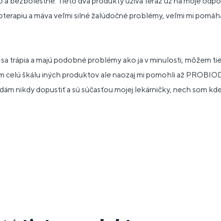
o a bezbolestne. Tieto dva produkty užíva teraz už na moje odpo
erapiu a máva veľmi silné žalúdočné problémy, veľmi mi pomáhajú
a trápia a majú podobné problémy ako ja v minulosti, môžem ti
som celú škálu iných produktov ale naozaj mi pomohli až P
ám nikdy dopustiť a sú súčasťou mojej lekárničky, nech som kd