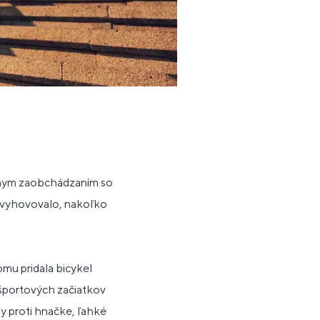
nnym zaobchádzaním so
nevyhovovalo, nakoľko
.
mu pridala bicykel
h športových začiatkov
y proti hnačke, ľahké