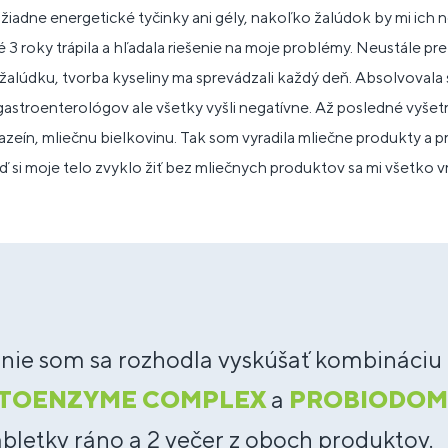
žiadne energetické tyčinky ani gély, nakoľko žalúdok by mi ich ne
é 3 roky trápila a hľadala riešenie na moje problémy. Neustále pr
 žalúdku, tvorba kyseliny ma sprevádzali každý deň. Absolvovala
gastroenterológov ale všetky vyšli negatívne. Až posledné vyšetr
kazeín, mliečnu bielkovinu. Tak som vyradila mliečne produkty a 
eď si moje telo zvyklo žiť bez mliečnych produktov sa mi všetko vr
nie som sa rozhodla vyskúšať kombináciu
TOENZYME COMPLEX
a
PROBIODOM
abletky ráno a 2 večer z oboch produktov.