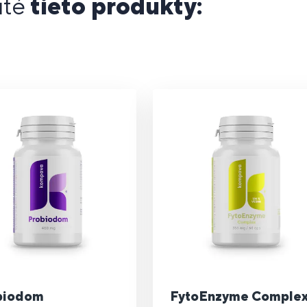
uté
tieto produkty:
biodom
FytoEnzyme Comple