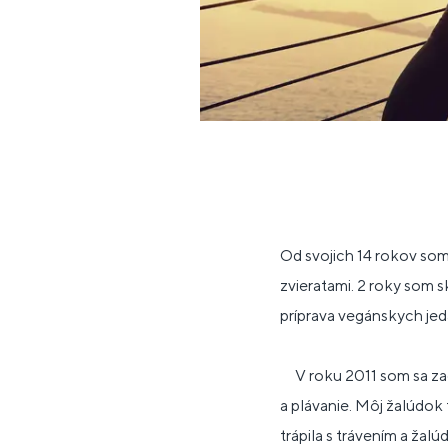
Od svojich 14 rokov s
zvieratami. 2 roky som 
príprava vegánskych jed
V roku 2011 som sa zač
a plávanie. Môj žalúdok 
trápila s trávením a ža