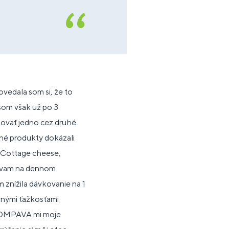
ovedala som si, že to
som však už po 3
ovať jedno cez druhé.
sné produkty dokázali
, Cottage cheese,
dávam na dennom
 znížila dávkovanie na 1
vnými ťažkosťami
 KOMPAVA mi moje