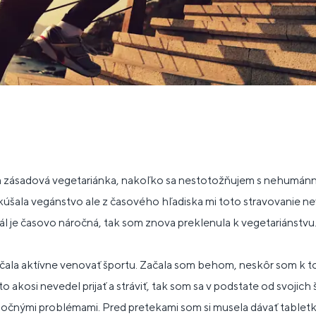
om zásadová vegetariánka, nakoľko sa nestotožňujem s nehumá
skúšala vegánstvo ale z časového hľadiska mi toto stravovanie 
ál je časovo náročná, tak som znova preklenula k vegetariánstvu
ala aktívne venovať športu. Začala som behom, neskôr som k to
to akosi nevedel prijať a stráviť, tak som sa v podstate od svojic
lúdočnými problémami. Pred pretekami som si musela dávať tabletk