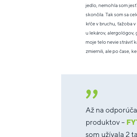
jedlo, nemohla som jesť 
skončila. Tak som sa cel
kŕče v bruchu, ťažoba v
u lekárov, alergológov, 
moje telo nevie stráviť 
zmiernili, ale po čase, k
Až na odporúča
produktov –
FY
som užívala 2 t