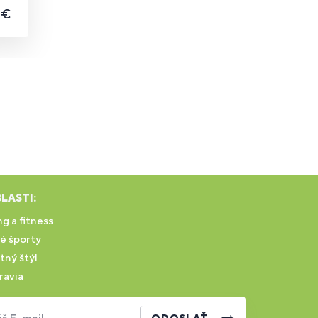
 €
LASTI:
g a fitness
é športy
tný štýl
ravia