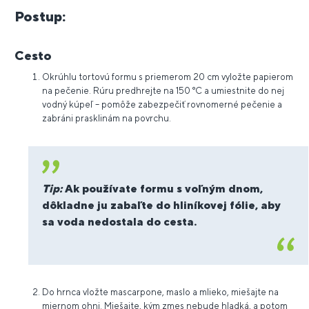
Postup:
Cesto
Okrúhlu tortovú formu s priemerom 20 cm vyložte papierom
na pečenie. Rúru predhrejte na 150 °C a umiestnite do nej
vodný kúpeľ – pomôže zabezpečiť rovnomerné pečenie a
zabráni prasklinám na povrchu.
Tip:
Ak používate formu s voľným dnom,
dôkladne ju zabaľte do hliníkovej fólie, aby
sa voda nedostala do cesta.
Do hrnca vložte mascarpone, maslo a mlieko, miešajte na
miernom ohni. Miešajte, kým zmes nebude hladká, a potom