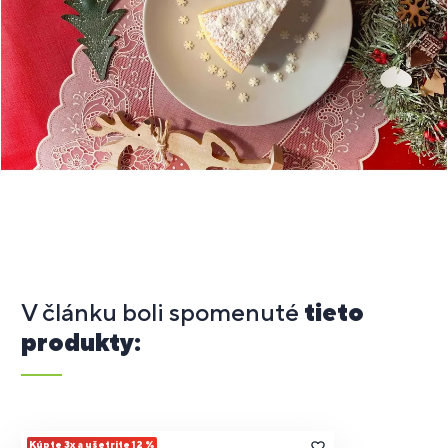
V článku boli spomenuté
tieto
produkty:
Kúpte 3x a ušetrite 12 %