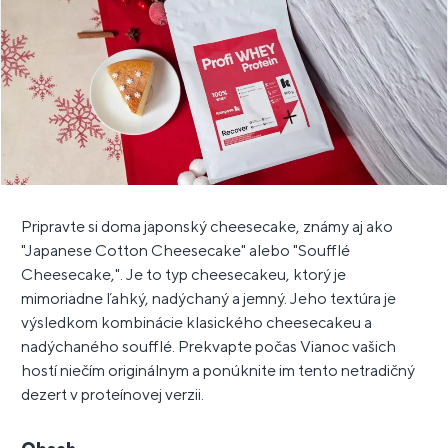
Pripravte si doma japonský cheesecake, známy aj ako
"Japanese Cotton Cheesecake" alebo "Soufflé
Cheesecake,". Je to typ cheesecakeu, ktorý je
mimoriadne ľahký, nadýchaný a jemný. Jeho textúra je
výsledkom kombinácie klasického cheesecakeu a
nadýchaného soufflé. Prekvapte počas Vianoc vašich
hostí niečím originálnym a ponúknite im tento netradičný
dezert v proteínovej verzii.