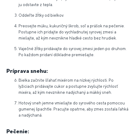
ju odstavte z tepla.
Oddeľte žĺtky od bielkov.
Preosejte múku, kukuričný škrob, soľ a prášok na pečenie.
Postupne ich pridajte do vychladnutej syrovej zmesi a
miešajte, až kým nevznikne hladké cesto bez hrudiek.
Vaječné žĺtky pridávajte do syrovej zmesi jeden po druhom.
Po každom pridaní dôkladne premiešajte.
Príprava snehu:
Bielka začnite šľahať mixérom na nízkej rýchlosti. Po
lyžiciach pridávajte cukor a postupne zvyšujte rýchlosť
mixéra, až kým nevznikne nadýchaný a mäkký sneh.
Hotový sneh jemne vmiešajte do syrového cesta pomocou
gumenej špachtle. Pracujte opatrne, aby zmes zostala ľahká
a nadýchaná.
Pečenie: