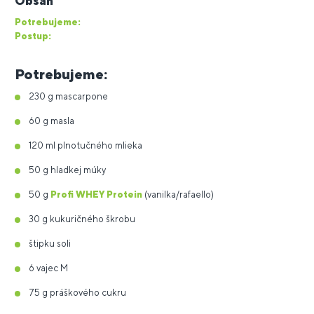
Obsah
Potrebujeme:
Postup:
Potrebujeme:
230 g mascarpone
60 g masla
120 ml plnotučného mlieka
50 g hladkej múky
50 g
Profi WHEY Protein
(vanilka/rafaello)
30 g kukuričného škrobu
štipku soli
6 vajec M
75 g práškového cukru