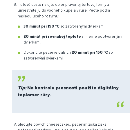
Hotové cesto nalejte do pripravenej tortovej formy a
umiestnite ju do vodného kúpeľa v rúre. Pečte podľa
nasledujúceho rozvrhu:
30 minút pri 150 °C
so zatvorenými dvierkami.
20 minút pri rovnakej teplote
s mierne pootvorenými
dvierkami.
Dokončite pečenie ďalších
20 minút pri 150 °C
so
zatvorenými dvierkami.
Tip:
Na kontrolu presnosti použite digitálny
teplomer rúry.
Sledujte povrch cheesecakeu, pečením získa získa