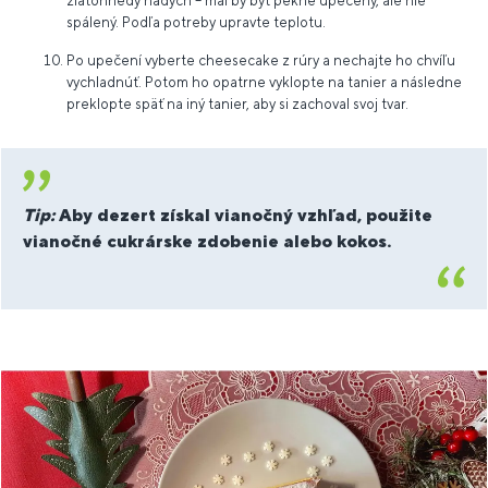
zlatohnedý nádych – mal by byť pekne upečený, ale nie
spálený. Podľa potreby upravte teplotu.
Po upečení vyberte cheesecake z rúry a nechajte ho chvíľu
vychladnúť. Potom ho opatrne vyklopte na tanier a následne
preklopte späť na iný tanier, aby si zachoval svoj tvar.
Tip:
Aby dezert získal vianočný vzhľad, použite
vianočné cukrárske zdobenie alebo kokos.