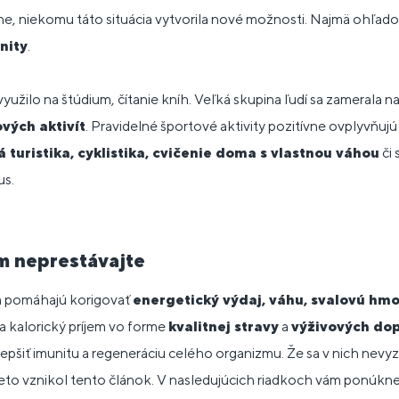
ne, niekomu táto situácia vytvorila nové možnosti. Najmä ohľad
nity
.
využilo na štúdium, čítanie kníh. Veľká skupina ľudí sa zamerala n
vých aktivít
. Pravidelné športové aktivity pozitívne ovplyvňujú
 turistika, cyklistika, cvičenie doma s vlastnou váhou
či
us.
ím neprestávajte
 pomáhajú korigovať
energetický výdaj, váhu, svalovú hmo
kalorický príjem vo forme
kvalitnej stravy
a
výživových do
šiť imunitu a regeneráciu celého organizmu. Že sa v nich nevyz
eto vznikol tento článok. V nasledujúcich riadkoch vám ponúk