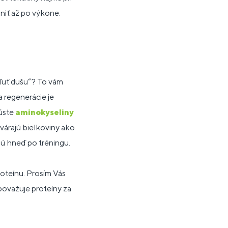
lniť až po výkone.
pľuť dušu“? To vám
a regenerácie je
úste
aminokyseliny
várajú bielkoviny ako
ú hneď po tréningu.
oteínu. Prosím Vás
považuje proteíny za