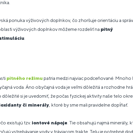
níka.
ská ponuka výživových doplnkov, čo zhoršuje orientáciu a správny
oblasti výživových doplnkov môžeme rozdeliť na
pitný
stimuláciu
.
sti
pitného režimu
patria medzi najviac podceňované. Mnoho ľu
 obyčajná voda. Áno obyčajná voda je veľmi dôležitá a rozhodne h
 dôležité si je uvedomiť, že počas fyzickej aktivity naše telo okr
ioxidanty či minerály
, ktoré by sme mali pravidelne dopĺňať.
čo existujú tzv.
iontové nápoje
. Tie obsahujú najmä minerály, kt
ahčujú vstrebávanie vody v tráviacom trakte. Telu je potrebné dod