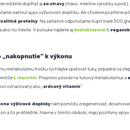
me môžete dopĺňať aj
zo stravy
(mäso, mliečne výrobky a pod.)
rúčame siahnuť aj po výživovom doplnku. Ak chceme pozitívne p
kvalitné proteíny
. Na začiatok odporúčame kúpiť malé 500 gr
 ako ho trávite. V ponuke nájdete aj
bezlaktózové
či
vegansk
o „nakopnutie“ k výkonu
metabolizmu trošku rýchlejšie spaľovať tuky, prípadne sa zlepš
pomôže
L-karnitín
. Priaznivo pôsobí na tukový metabolizmus a
bol označovaný ako „
srdcový vitamín
“.
ávne výživové doplnky
nám pomôžu zregenerovať, dosahovať 
on a čo je dôležité, hlavne v tomto období, majú pozitívny vplyv