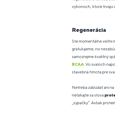
výkonoch, ktoré trvajú d
Regenerácia
Ste momentálne veľmi mo
gratulujeme, no nezabúd
samozrejme kvalitný spá
BCAA
. Vo svaloch napo
stavebná hmota pre sva
Netreba zabúdať ani na 
neľakajte sa slova
prot
„sypačky“. Avšak proteín