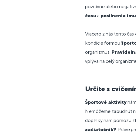
pozitívne alebo negatív
času
a
posilnenia imu
Viacero z nás tento čas 
kondície formou
športo
organizmus.
Pravidelná
vplýva na celý organizm
Určite s cvičen
Športové aktivity
nám
Nemôžeme zabudnúť na 
doplnky nám pomôžu zlep
začiatočník?
Práve pr