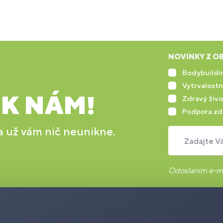
NOVINKY Z OB
Bodybuildin
Vytrvalostn
 K NÁM!
Zdravý živo
Podpora zd
 a už vám nič neunikne.
Zadajte Vá
Odoslaním e-ma