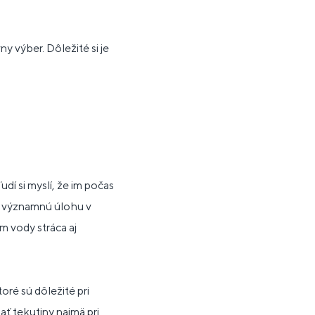
 výber. Dôležité si je
dí si myslí, že im počas
rá významnú úlohu v
em vody stráca aj
oré sú dôležité pri
ať tekutiny najmä pri