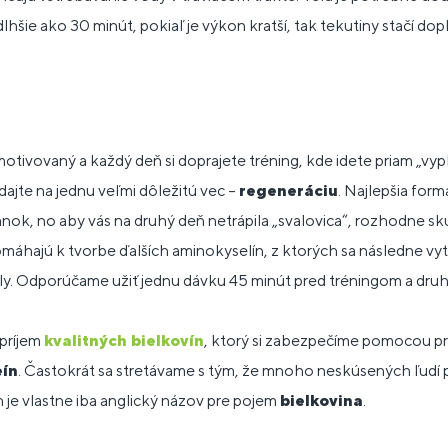
lhšie ako 30 minút, pokiaľ je výkon kratší, tak tekutiny stačí dop
tivovaný a každý deň si doprajete tréning, kde idete priam „vy
ajte na jednu veľmi dôležitú vec –
regeneráciu
. Najlepšia form
nok, no aby vás na druhý deň netrápila „svalovica“, rozhodne sk
máhajú k tvorbe ďalších aminokyselín, z ktorých sa následne vyt
ly. Odporúčame užiť jednu dávku 45 minút pred tréningom a druh
príjem
kvalitných bielkovín
, ktorý si zabezpečíme pomocou pr
eín
. Častokrát sa stretávame s tým, že mnoho neskúsených ľudí 
 je vlastne iba anglický názov pre pojem
bielkovina
.