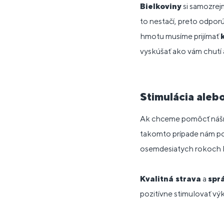
Bielkoviny
si samozrej
to nestačí, preto odpo
hmotu musíme prijímať
vyskúšať ako vám chutí a
Stimulácia aleb
Ak chceme pomôcť nášmu 
takomto prípade nám 
osemdesiatych rokoch 
Kvalitná strava
a
spr
pozitívne stimulovať výk