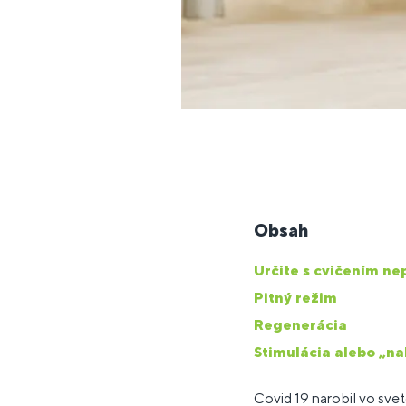
Obsah
Určite s cvičením ne
Pitný režim
Regenerácia
Stimulácia alebo „na
Covid 19 narobil vo sve