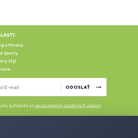
LASTI:
g a fitness
é športy
tný štýl
ravia
š E-mail
ODOSLAŤ
ilu súhlasíte so
spracovaním osobných údajov