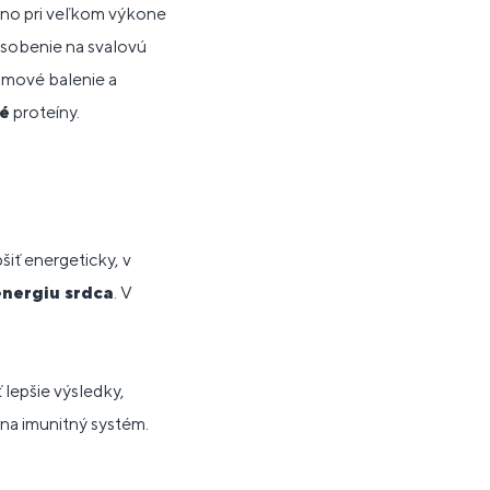
, no pri veľkom výkone
ôsobenie na svalovú
amové balenie a
é
proteíny.
iť energeticky, v
energiu srdca
. V
lepšie výsledky,
 na imunitný systém.