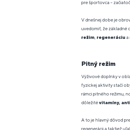
pre športovca – začiatoč
V dnešnej dobe je obrov
uvedomiť, že základné 
režim
,
regeneráciu
a
Pitný režim
Výživové doplnky v obla
fyzickej aktivity stačí
rámci pitného režimu, no
dôležité
vitamíny, ant
A to je hlavný dôvod pre
regenerácii a taktiež uľ