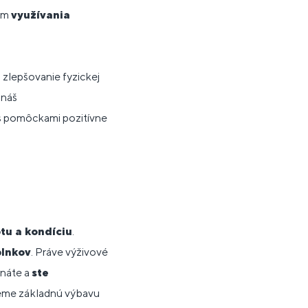
om
využívania
a zlepšovanie fyzickej
 náš
 s pomôckami pozitívne
tu a kondíciu
.
plnkov
. Práve výživové
náte a
ste
neme základnú výbavu