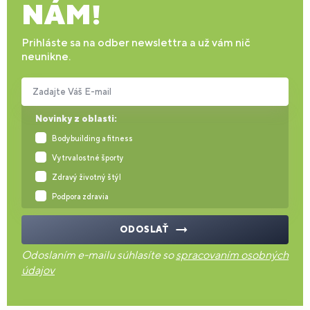
NÁM!
Prihláste sa na odber newslettra a už vám nič
neunikne.
Zadajte Váš E-mail
Novinky z oblasti:
Bodybuilding a fitness
Vytrvalostné športy
Zdravý životný štýl
Podpora zdravia
ODOSLAŤ
Odoslaním e-mailu súhlasíte so
spracovaním osobných
údajov