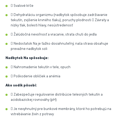
 Svalové kŕče
 Dehydratáciu organizmu (nadbytok spôsobuje zadržiavanie
tekutín, zvýšenie krvného tlaku), poruchy plodnosti  Závraty a
nízky tlak, bolesti hlavy, nesústredenosť
 Žalúdočná nevoľnosť a vracanie, strata chuti do jedla
 Nedostatok Na je ťažko dosiahnuteľný, naša strava obsahuje
prevažne nadbytok soli
Nadbytok Na spôsobuje:
 Nahromadenie tekutín v tele, opuch
 Poškodenie obličiek a anémia
Ako sodík pôsobí:
 Zabezpečuje regulovanie distribúcie telesných tekutín a
acidobazickej rovnováhy (pH)
 Je nevyhnutný pre bunkové membrány, ktoré ho potrebujú na
vstrebávanie živín z potravy