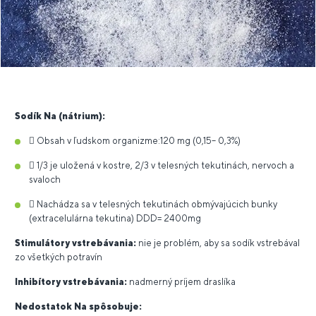
Sodík Na (nátrium):
 Obsah v ľudskom organizme:120 mg (0,15– 0,3%)
 1/3 je uložená v kostre, 2/3 v telesných tekutinách, nervoch a
svaloch
 Nachádza sa v telesných tekutinách obmývajúcich bunky
(extracelulárna tekutina) DDD= 2400mg
Stimulátory vstrebávania:
nie je problém, aby sa sodík vstrebával
zo všetkých potravín
Inhibítory vstrebávania:
nadmerný príjem draslíka
Nedostatok Na spôsobuje: