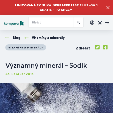
LIMITOVANÁ PONUKA: SERRAPEPTASE PLUS +30 %
GRATIS – TO CHCEM!
Prihlásiť
sa
Košík
Me
Blog
Vitamíny a minerály
Zdielať
VITAMÍNY A MINERÁLY
Významný minerál - Sodík
26. Február 2015