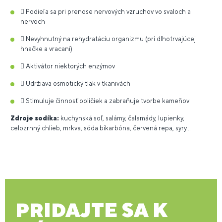
 Podieľa sa pri prenose nervových vzruchov vo svaloch a
nervoch
 Nevyhnutný na rehydratáciu organizmu (pri dlhotrvajúcej
hnačke a vracaní)
 Aktivátor niektorých enzýmov
 Udržiava osmotický tlak v tkanivách
 Stimuluje činnosť obličiek a zabraňuje tvorbe kameňov
Zdroje sodíka:
kuchynská soľ, salámy, čalamády, lupienky,
celozrnný chlieb, mrkva, sóda bikarbóna, červená repa, syry…
PRIDAJTE SA K