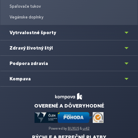
Spaľovače tukov
Vegánske doplnky
Vytrvalostné športy
Zdravý životný štýl
Podpora zdravia
Kompava
OVERENÉ A DÔVERYHODNÉ
Powered by
BUXUS
&
ui42
RÝCHLE A BEZPEČNÉ PLATBY