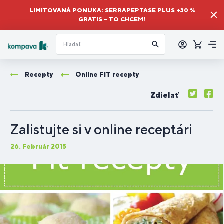
LIMITOVANÁ PONUKA: SERRAPEPTASE PLUS +30 %
GRATIS – TO CHCEM!
Prihlásiť
sa
Košík
Me
Recepty
Online FIT recepty
Zdielať
Zalistujte si v online receptári
26. Február 2015