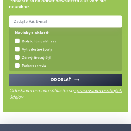
Prihláste sa na odber newslettra a už vám nič
neunikne.
Zadajte Váš E-mail
Novinky z oblasti:
Bodybuilding a fitness
Vytrvalostné športy
Zdravý životný štýl
Podpora zdravia
ODOSLAŤ
Odoslaním e-mailu súhlasíte so
spracovaním osobných
údajov