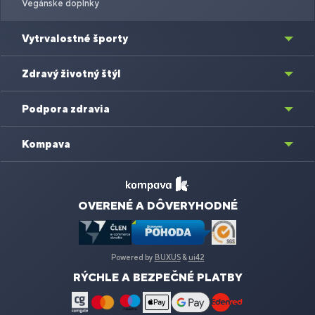
Vegánske doplnky
Vytrvalostné športy
Zdravý životný štýl
Podpora zdravia
Kompava
OVERENÉ A DÔVERYHODNÉ
Powered by
BUXUS
&
ui42
RÝCHLE A BEZPEČNÉ PLATBY