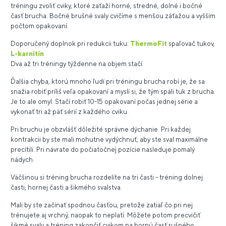
tréningu zvoliť cviky, ktoré zaťaží horné, stredné, dolné i bočné
časť brucha. Bočné brušné svaly cvičíme s menšou záťažou a vyšším
počtom opakovaní.
Doporučený doplnok pri redukcii tuku:
ThermoFit
spaľovač tukov,
L-karnitín
Dva až tri tréningy týždenne na objem stačí.
Ďalšia chyba, ktorú mnoho ľudí pri tréningu brucha robí je, že sa
snažia robiť príliš veľa opakovaní a myslí si, že tým spáli tuk z brucha.
Je to ale omyl. Stačí robiť 10-15 opakovaní počas jednej série a
vykonať tri až päť sérií z každého cviku.
Pri bruchu je obzvlášť dôležité správne dýchanie. Pri každej
kontrakcii by ste mali mohutne vydýchnuť, aby ste sval maximálne
precítili. Pri návrate do počiatočnej pozície nasleduje pomalý
nádych.
Väčšinou si tréning brucha rozdelíte na tri časti - tréning dolnej
časti, hornej časti a šikmého svalstva.
Mali by ste začínať spodnou časťou, pretože zatiaľ čo pri nej
trénujete aj vrchný, naopak to neplatí. Môžete potom precvičiť
šikmé svaly a tréning zakončiť cvikom na hornú časť rušného