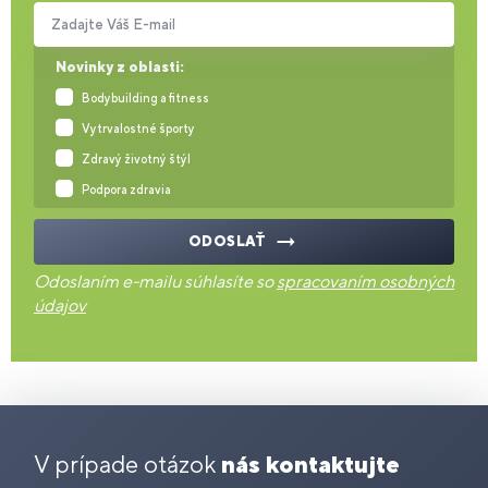
Zadajte Váš E-mail
Novinky z oblasti:
Bodybuilding a fitness
Vytrvalostné športy
Zdravý životný štýl
Podpora zdravia
ODOSLAŤ
Odoslaním e-mailu súhlasíte so
spracovaním osobných
údajov
V prípade otázok
nás kontaktujte