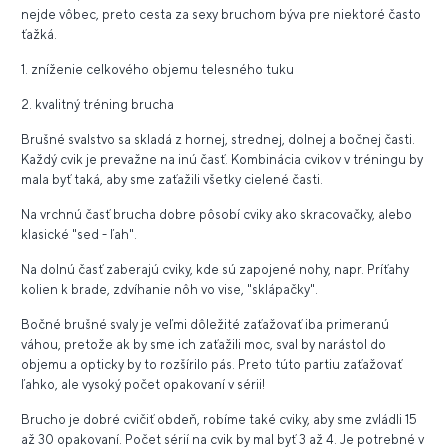
nejde vôbec, preto cesta za sexy bruchom býva pre niektoré často
ťažká.
1. zníženie celkového objemu telesného tuku
2. kvalitný tréning brucha
Brušné svalstvo sa skladá z hornej, strednej, dolnej a bočnej časti.
Každý cvik je prevažne na inú časť. Kombinácia cvikov v tréningu by
mala byť taká, aby sme zaťažili všetky cielené časti.
Na vrchnú časť brucha dobre pôsobí cviky ako skracovačky, alebo
klasické "sed - ľah".
Na dolnú časť zaberajú cviky, kde sú zapojené nohy, napr. Príťahy
kolien k brade, zdvíhanie nôh vo vise, "sklápačky".
Bočné brušné svaly je veľmi dôležité zaťažovať iba primeranú
váhou, pretože ak by sme ich zaťažili moc, sval by narástol do
objemu a opticky by to rozšírilo pás. Preto túto partiu zaťažovať
ľahko, ale vysoký počet opakovaní v sérii!
Brucho je dobré cvičiť obdeň, robíme také cviky, aby sme zvládli 15
až 30 opakovaní. Počet sérií na cvik by mal byť 3 až 4. Je potrebné v