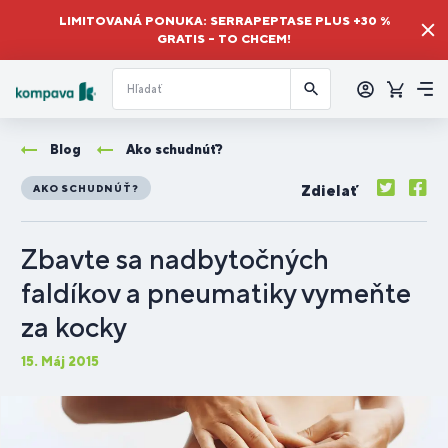
LIMITOVANÁ PONUKA: SERRAPEPTASE PLUS +30 %
GRATIS – TO CHCEM!
Prihlásiť
sa
Košík
Me
Blog
Ako schudnúť?
Zdielať
AKO SCHUDNÚŤ?
Zbavte sa nadbytočných
faldíkov a pneumatiky vymeňte
za kocky
15. Máj 2015