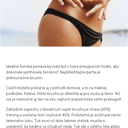
Ideálne ženská postava by mala byť v tvare presýpacích hodín, aby
dokonale vystihovala ženskosť. Najdôležitejšie partia je
jednoznačne brucho.
Cvičiť môžete pokojne aj v pohodlí domova, a to na mäkkej
podložke. Pekné, štíhle brucho je dôležité aj pre muža aj ženu. Nič
nie je nemožné aj ten na oko najhorší prípad môže veľmi prekvapiť!
Základom úspechu v dosiahnutí super brucha je strava (60%)
tréning a cvičenia tvorí zvyšných 40%. Podstatné je znížiť percento
telesného tuku. Tuk musí ísť dole takmer všetok, musíte si
uvedomiť, že lokálne sa chudnúť nedá. Tuk ide z celého tela alebo