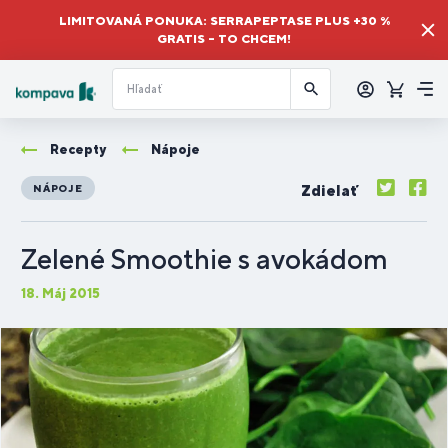
LIMITOVANÁ PONUKA: SERRAPEPTASE PLUS +30 %
GRATIS – TO CHCEM!
Prihlásiť
sa
Košík
Me
Recepty
Nápoje
Zdielať
NÁPOJE
Zelené Smoothie s avokádom
18. Máj 2015