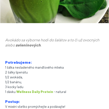
Avokádo sa výborne hodí do šalátov a to či už ovocných
alebo
zeleninových
.
Potrebujeme:
1 šálka nesladeného mandľového mlieka
2 šálky špenátu
1/2 avokáda,
1/2 banánu,
3 kocky ľadu
1 dávku
Wellness Daily Protein
- natural
Postup:
V mixéri všetko promýchejte a podávajte!