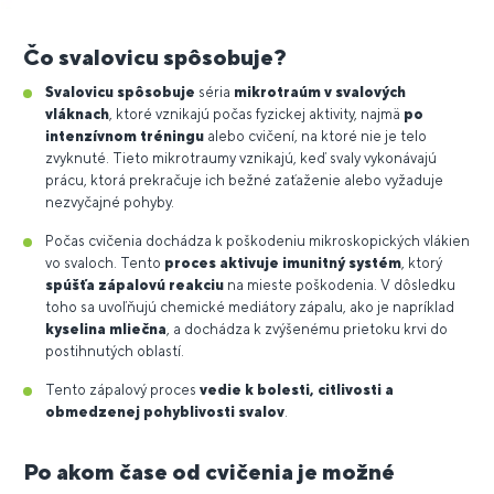
Čo svalovicu spôsobuje?
Svalovicu spôsobuje
séria
mikrotraúm v svalových
vláknach
, ktoré vznikajú počas fyzickej aktivity, najmä
po
intenzívnom tréningu
alebo cvičení, na ktoré nie je telo
zvyknuté. Tieto mikrotraumy vznikajú, keď svaly vykonávajú
prácu, ktorá prekračuje ich bežné zaťaženie alebo vyžaduje
nezvyčajné pohyby.
Počas cvičenia dochádza k poškodeniu mikroskopických vlákien
vo svaloch. Tento
proces aktivuje imunitný systém
, ktorý
spúšťa zápalovú reakciu
na mieste poškodenia. V dôsledku
toho sa uvoľňujú chemické mediátory zápalu, ako je napríklad
kyselina mliečna
, a dochádza k zvýšenému prietoku krvi do
postihnutých oblastí.
Tento zápalový proces
vedie k bolesti, citlivosti a
obmedzenej pohyblivosti svalov
.
Po akom čase od cvičenia je možné