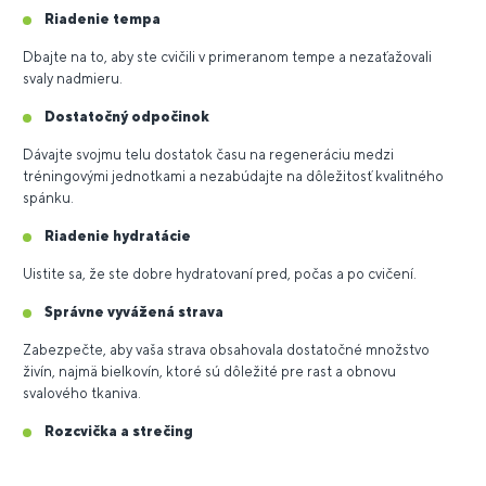
Riadenie tempa
Dbajte na to, aby ste cvičili v primeranom tempe a nezaťažovali
svaly nadmieru.
Dostatočný odpočinok
Dávajte svojmu telu dostatok času na regeneráciu medzi
tréningovými jednotkami a nezabúdajte na dôležitosť kvalitného
spánku.
Riadenie hydratácie
Uistite sa, že ste dobre hydratovaní pred, počas a po cvičení.
Správne vyvážená strava
Zabezpečte, aby vaša strava obsahovala dostatočné množstvo
živín, najmä bielkovín, ktoré sú dôležité pre rast a obnovu
svalového tkaniva.
Rozcvička a strečing