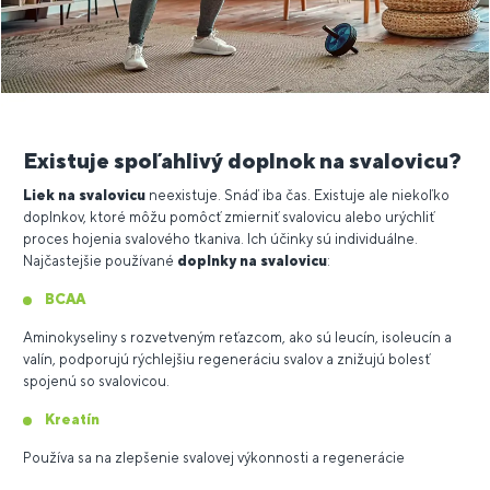
Existuje spoľahlivý doplnok na svalovicu?
Liek na svalovicu
neexistuje. Snáď iba čas. Existuje ale niekoľko
doplnkov, ktoré môžu pomôcť zmierniť svalovicu alebo urýchliť
proces hojenia svalového tkaniva. Ich účinky sú individuálne.
Najčastejšie používané
doplnky na svalovicu
:
BCAA
Aminokyseliny s rozvetveným reťazcom, ako sú leucín, isoleucín a
valín, podporujú rýchlejšiu regeneráciu svalov a znižujú bolesť
spojenú so svalovicou.
Kreatín
Používa sa na zlepšenie svalovej výkonnosti a regenerácie