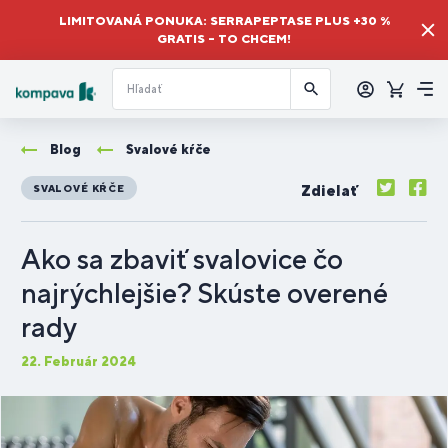
LIMITOVANÁ PONUKA: SERRAPEPTASE PLUS +30 %
GRATIS – TO CHCEM!
Prihlásiť
sa
Košík
Me
Blog
Svalové kŕče
Zdielať
SVALOVÉ KŔČE
Ako sa zbaviť svalovice čo
najrýchlejšie? Skúste overené
rady
22. Február 2024