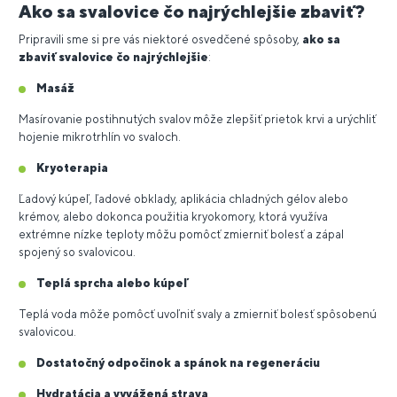
Ako sa svalovice čo najrýchlejšie zbaviť?
Pripravili sme si pre vás niektoré osvedčené spôsoby,
ako sa
zbaviť svalovice čo najrýchlejšie
:
Masáž
Masírovanie postihnutých svalov môže zlepšiť prietok krvi a urýchliť
hojenie mikrotrhlín vo svaloch.
Kryoterapia
Ľadový kúpeľ, ľadové obklady, aplikácia chladných gélov alebo
krémov, alebo dokonca použitia kryokomory, ktorá využíva
extrémne nízke teploty môžu pomôcť zmierniť bolesť a zápal
spojený so svalovicou.
Teplá sprcha alebo kúpeľ
Teplá voda môže pomôcť uvoľniť svaly a zmierniť bolesť spôsobenú
svalovicou.
Dostatočný odpočinok a spánok na regeneráciu
Hydratácia a vyvážená strava