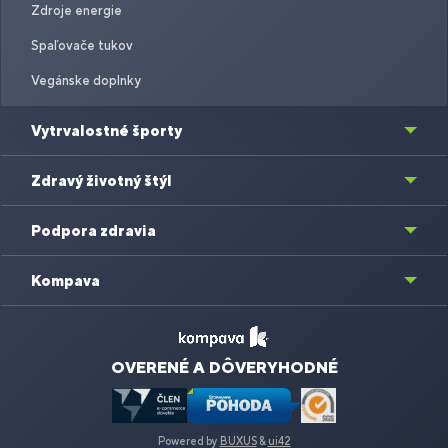
Zdroje energie
Spaľovače tukov
Vegánske doplnky
Vytrvalostné športy
Zdravý životný štýl
Podpora zdravia
Kompava
OVERENÉ A DÔVERYHODNÉ
Powered by
BUXUS
&
ui42