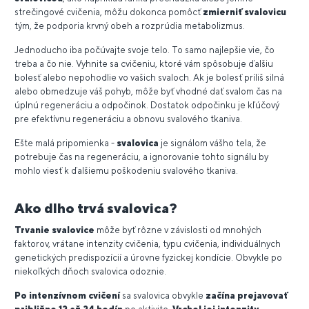
strečingové cvičenia, môžu dokonca pomôcť
zmierniť svalovicu
tým, že podporia krvný obeh a rozprúdia metabolizmus.
Jednoducho iba počúvajte svoje telo. To samo najlepšie vie, čo
treba a čo nie. Vyhnite sa cvičeniu, ktoré vám spôsobuje ďalšiu
bolesť alebo nepohodlie vo vašich svaloch. Ak je bolesť príliš silná
alebo obmedzuje váš pohyb, môže byť vhodné dať svalom čas na
úplnú regeneráciu a odpočinok. Dostatok odpočinku je kľúčový
pre efektívnu regeneráciu a obnovu svalového tkaniva.
Ešte malá pripomienka -
svalovica
je signálom vášho tela, že
potrebuje čas na regeneráciu, a ignorovanie tohto signálu by
mohlo viesť k ďalšiemu poškodeniu svalového tkaniva.
Ako dlho trvá svalovica?
Trvanie svalovice
môže byť rôzne v závislosti od mnohých
faktorov, vrátane intenzity cvičenia, typu cvičenia, individuálnych
genetických predispozícií a úrovne fyzickej kondície. Obvykle po
niekoľkých dňoch svalovica odoznie.
Po intenzívnom cvičení
sa svalovica obvykle
začína prejavovať