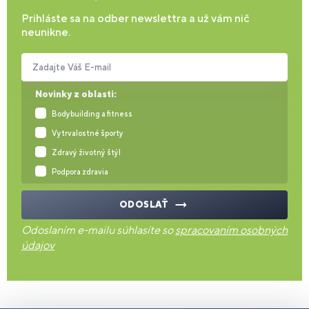
Prihláste sa na odber newslettra a už vám nič
neunikne.
Zadajte Váš E-mail
Novinky z oblasti:
Bodybuilding a fitness
Vytrvalostné športy
Zdravý životný štýl
Podpora zdravia
ODOSLAŤ
Odoslaním e-mailu súhlasíte so
spracovaním osobných
údajov