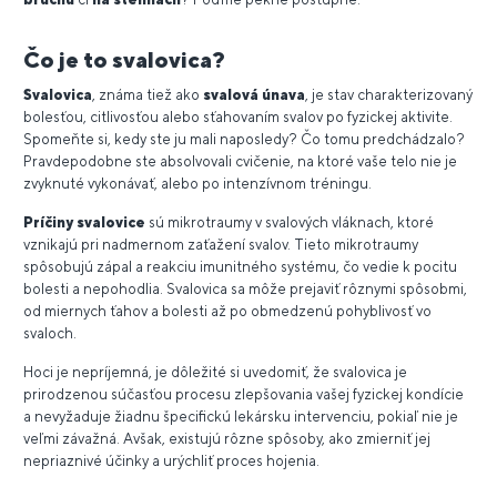
Čo je to svalovica?
Svalovica
, známa tiež ako
svalová únava
, je stav charakterizovaný
bolesťou, citlivosťou alebo sťahovaním svalov po fyzickej aktivite.
Spomeňte si, kedy ste ju mali naposledy? Čo tomu predchádzalo?
Pravdepodobne ste absolvovali cvičenie, na ktoré vaše telo nie je
zvyknuté vykonávať, alebo po intenzívnom tréningu.
Príčiny svalovice
sú mikrotraumy v svalových vláknach, ktoré
vznikajú pri nadmernom zaťažení svalov. Tieto mikrotraumy
spôsobujú zápal a reakciu imunitného systému, čo vedie k pocitu
bolesti a nepohodlia. Svalovica sa môže prejaviť rôznymi spôsobmi,
od miernych ťahov a bolesti až po obmedzenú pohyblivosť vo
svaloch.
Hoci je nepríjemná, je dôležité si uvedomiť, že svalovica je
prirodzenou súčasťou procesu zlepšovania vašej fyzickej kondície
a nevyžaduje žiadnu špecifickú lekársku intervenciu, pokiaľ nie je
veľmi závažná. Avšak, existujú rôzne spôsoby, ako zmierniť jej
nepriaznivé účinky a urýchliť proces hojenia.