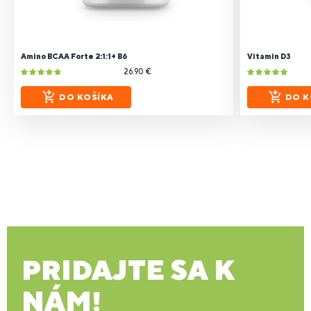
Amino BCAA Forte 2:1:1+ B6
Vitamin D3
26.90 €
DO KOŠÍKA
DO K
PRIDAJTE SA K
NÁM!