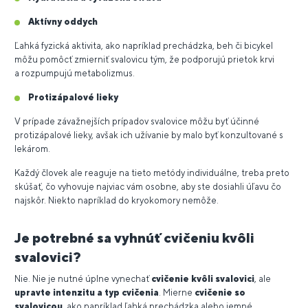
Aktívny oddych
Ľahká fyzická aktivita, ako napríklad prechádzka, beh či bicykel
môžu pomôcť zmierniť svalovicu tým, že podporujú prietok krvi
a rozpumpujú metabolizmus.
Protizápalové lieky
V prípade závažnejších prípadov svalovice môžu byť účinné
protizápalové lieky, avšak ich užívanie by malo byť konzultované s
lekárom.
Každý človek ale reaguje na tieto metódy individuálne, treba preto
skúšať, čo vyhovuje najviac vám osobne, aby ste dosiahli úľavu čo
najskôr. Niekto napríklad do kryokomory nemôže.
Je potrebné sa vyhnúť cvičeniu kvôli
svalovici?
Nie. Nie je nutné úplne vynechať
cvičenie kvôli svalovici
, ale
upravte intenzitu a typ cvičenia
. Mierne
cvičenie so
svalovicou
, ako napríklad ľahká prechádzka alebo jemné