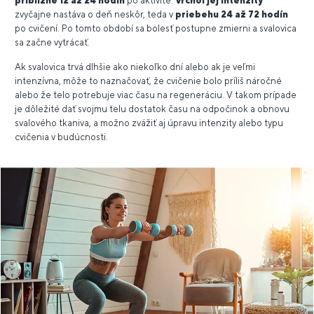
približne 12 až 24 hodín
po aktivite.
Vrchol jej intenzity
zvyčajne nastáva o deň neskôr, teda v
priebehu 24 až 72 hodín
po cvičení. Po tomto období sa bolesť postupne zmierni a svalovica
sa začne vytrácať.
Ak svalovica trvá dlhšie ako niekoľko dní alebo ak je veľmi
intenzívna, môže to naznačovať, že cvičenie bolo príliš náročné
alebo že telo potrebuje viac času na regeneráciu. V takom prípade
je dôležité dať svojmu telu dostatok času na odpočinok a obnovu
svalového tkaniva, a možno zvážiť aj úpravu intenzity alebo typu
cvičenia v budúcnosti.