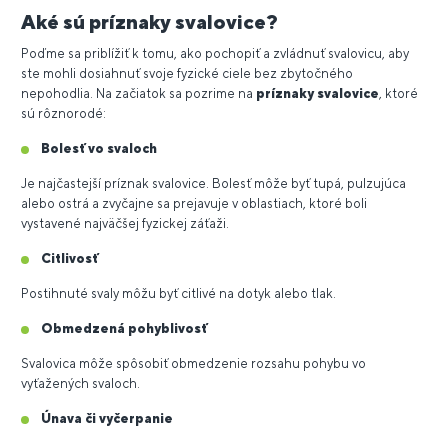
Aké sú príznaky svalovice?
Poďme sa priblížiť k tomu, ako pochopiť a zvládnuť svalovicu, aby
ste mohli dosiahnuť svoje fyzické ciele bez zbytočného
nepohodlia. Na začiatok sa pozrime na
príznaky svalovice
, ktoré
sú rôznorodé:
Bolesť vo svaloch
Je najčastejší príznak svalovice. Bolesť môže byť tupá, pulzujúca
alebo ostrá a zvyčajne sa prejavuje v oblastiach, ktoré boli
vystavené najväčšej fyzickej záťaži.
Citlivosť
Postihnuté svaly môžu byť citlivé na dotyk alebo tlak.
Obmedzená pohyblivosť
Svalovica môže spôsobiť obmedzenie rozsahu pohybu vo
vyťažených svaloch.
Únava či vyčerpanie