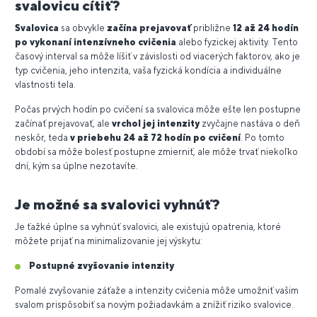
svalovicu cítiť?
Svalovica
sa obvykle
začína prejavovať
približne
12 až 24 hodín
po vykonaní intenzívneho cvičenia
alebo fyzickej aktivity. Tento
časový interval sa môže líšiť v závislosti od viacerých faktorov, ako je
typ cvičenia, jeho intenzita, vaša fyzická kondícia a individuálne
vlastnosti tela.
Počas prvých hodín po cvičení sa svalovica môže ešte len postupne
začínať prejavovať, ale
vrchol jej intenzity
zvyčajne nastáva o deň
neskôr, teda
v priebehu 24 až 72 hodín po cvičení
. Po tomto
období sa môže bolesť postupne zmierniť, ale môže trvať niekoľko
dní, kým sa úplne nezotavíte.
Je možné sa svalovici vyhnúť?
Je ťažké úplne sa vyhnúť svalovici, ale existujú opatrenia, ktoré
môžete prijať na minimalizovanie jej výskytu:
Postupné zvyšovanie intenzity
Pomalé zvyšovanie záťaže a intenzity cvičenia môže umožniť vašim
svalom prispôsobiť sa novým požiadavkám a znížiť riziko svalovice.