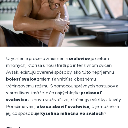
Urýchlenie procesu zmiernenia
svalovice
je cieľom
mnohých, ktorí sa s ňou stretli po intenzívnom cvičení.
Avšak, existujú overené spôsoby, ako túto nepríjemnú
bolesť svalov
zmierniť a vrátiť sa k bežnému
tréningovému režimu. S pomocou správnych postupov a
starostlivosti môžete čo najrýchlejšie
prekonať
svalovicu
a znovu si užívať svoje tréningy i všetky aktivity.
Poradíme vám,
ako sa zbaviť svalovice
, či je možné sa
jej, čo spôsobuje
kyselina mliečna vo svaloch
?