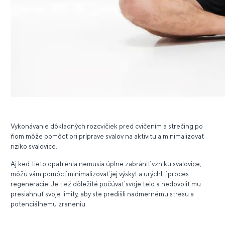
Vykonávanie dôkladných rozcvičiek pred cvičením a strečing po
ňom môže pomôcť pri príprave svalov na aktivitu a minimalizovať
riziko svalovice.
Aj keď tieto opatrenia nemusia úplne zabrániť vzniku svalovice,
môžu vám pomôcť minimalizovať jej výskyt a urýchliť proces
regenerácie. Je tiež dôležité počúvať svoje telo a nedovoliť mu
presiahnuť svoje limity, aby ste predišli nadmernému stresu a
potenciálnemu zraneniu.