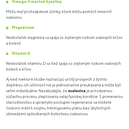
Omega-3 mastné kyseliny
Môžu mať protizápalové účinky, ktoré môžu pomôcť zmierniť
svalovicu.
Magnézium
Nedostatok magnézia sa spája so zvýšeným rizikom svalových kŕčov
a bolestí.
Vitamín D
Nedostatok vitamínu D sa tiež spája so zvýšeným rizikom svalových
bolestí a kŕčov.
Aj keď niektoré štúdie naznačujú určitý prospech z týchto
doplnkov, ich účinnosť nie je jednoznačne preukázaná a môže byť
veľmi individuálna. Nezabúdajte, že
svalovica
je prirodzenou
súčasťou procesu zlepšovania vašej fyzickej kondície. S primeranou
starostlivosťou a správnymi postupmi regenerácie sa môžete
čoskoro vrátiť k svojmu tréningovému plánu bez zbytočných
obmedzení spôsobených bolestivou svalovicou.