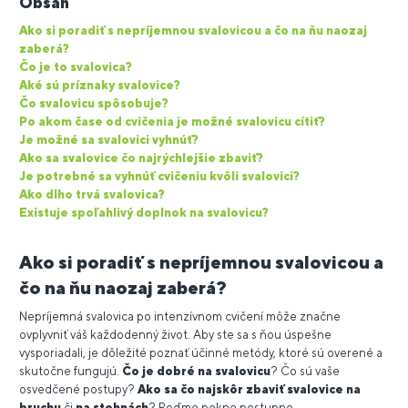
Obsah
Ako si poradiť s nepríjemnou svalovicou a čo na ňu naozaj
zaberá?
Čo je to svalovica?
Aké sú príznaky svalovice?
Čo svalovicu spôsobuje?
Po akom čase od cvičenia je možné svalovicu cítiť?
Je možné sa svalovici vyhnúť?
Ako sa svalovice čo najrýchlejšie zbaviť?
Je potrebné sa vyhnúť cvičeniu kvôli svalovici?
Ako dlho trvá svalovica?
Existuje spoľahlivý doplnok na svalovicu?
Ako si poradiť s nepríjemnou svalovicou a
čo na ňu naozaj zaberá?
Nepríjemná svalovica po intenzívnom cvičení môže značne
ovplyvniť váš každodenný život. Aby ste sa s ňou úspešne
vysporiadali, je dôležité poznať účinné metódy, ktoré sú overené a
skutočne fungujú.
Čo je dobré na svalovicu
? Čo sú vaše
osvedčené postupy?
Ako sa čo najskôr zbaviť svalovice na
bruchu
či
na stehnách
? Poďme pekne postupne.