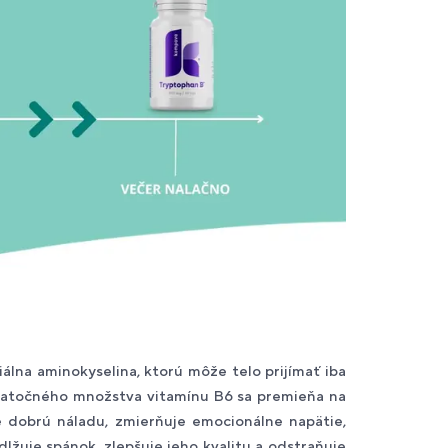
álna aminokyselina, ktorú môže telo prijímať iba
statočného množstva vitamínu B6 sa premieňa na
e dobrú náladu, zmierňuje emocionálne napätie,
lžuje spánok, zlepšuje jeho kvalitu a odstraňuje