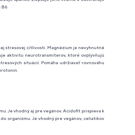
 B6.
 stresovej citlivosti. Magnézium je nevyhnutné
e aktivitu neurotransmiterov, ktoré ovplyvňujú
tresových situácií. Pomáha udržiavať rovnováhu
erotonin.
. Je vhodný aj pre vegánov. Acidofit prispieva k
 do organizmu. Je vhodný pre vegánov, celiatikov