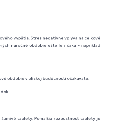
vového vypätia. Stres negatívne vplýva na celkové
orých náročné obdobie ešte len čaká – napríklad
ové obdobie v blízkej budúcnosti očakávate.
údok.
šumivé tablety. Pomalšia rozpustnosť tablety je