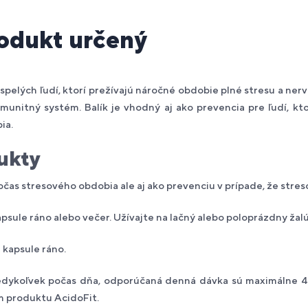
rodukt určený
spelých ľudí, ktorí prežívajú náročné obdobie plné stresu a ner
munitný systém. Balík je vhodný aj ako prevencia pre ľudí, kt
ia.
ukty
čas stresového obdobia ale aj ako prevenciu v prípade, že stres
apsule ráno alebo večer. Užívajte na lačný alebo poloprázdny žal
 kapsule ráno.
edykoľvek počas dňa, odporúčaná denná dávka sú maximálne 4 
 produktu AcidoFit.