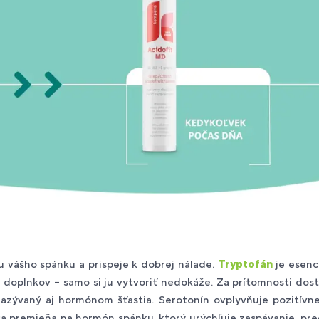
u vášho spánku a prispeje k dobrej nálade.
Tryptofán
je esenci
 doplnkov – samo si ju vytvoriť nedokáže. Za prítomnosti do
nazývaný aj hormónom šťastia. Serotonín ovplyvňuje pozitívn
 sa premieňa na hormón spánku, ktorý urýchľuje zaspávanie, pred