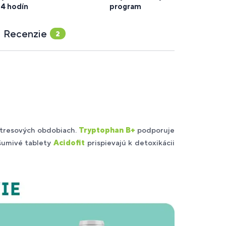
24 hodín
program
Recenzie
2
 stresových obdobiach.
Tryptophan B+
podporuje
 šumivé tablety
Acidofit
prispievajú k detoxikácii