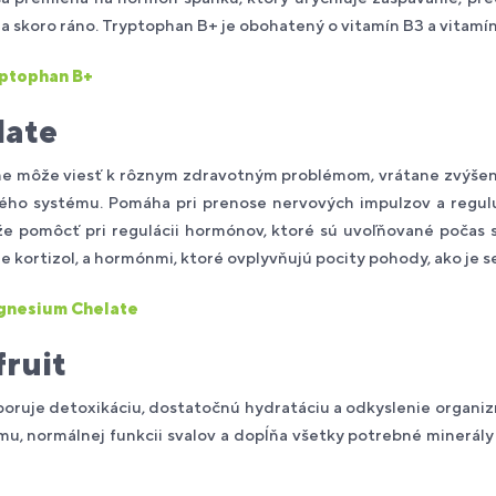
a skoro ráno. Tryptophan B+ je obohatený o vitamín B3 a vitamín
ptophan B+
late
 môže viesť k rôznym zdravotným problémom, vrátane zvýšenej
ho systému. Pomáha pri prenose nervových impulzov a reguluj
 pomôcť pri regulácii hormónov, ktoré sú uvoľňované počas s
 kortizol, a hormónmi, ktoré ovplyvňujú pocity pohody, ako je s
nesium Chelate
fruit
ruje detoxikáciu, dostatočnú hydratáciu a odkyslenie organizmu
u, normálnej funkcii svalov a dopĺňa všetky potrebné minerály