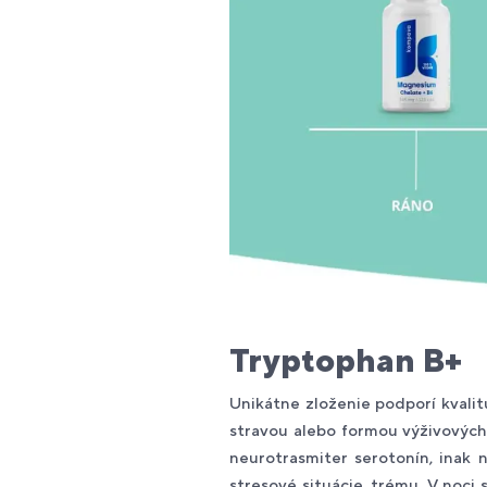
Tryptophan B+
Unikátne zloženie podporí kvalit
stravou alebo formou výživových
neurotrasmiter serotonín, inak 
stresové situácie, trému. V noci