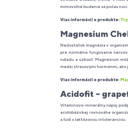
mimovoľné budenie sa počas noci 
Viac informácií o
produkte:
Try
Magnesium Che
Nedostatok magnézia v organizme
pre normálne fungovanie nervové
náladu a úzkosť. Magnézium môže
medzi stresovými hormónmi, ako je
Viac informácií o
produkte:
Mag
Acidofit – grape
Vitamínovo-minerálny nápoj podpo
acidobázickej rovnováhe organizm
a ľudí s laktózovou intoleranciou.