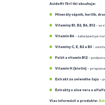
Acidofit 15+1 tbl obsahuje:
Minerály vápnik, horčík, dras
Vitamíny B1, B2, B6, B12
– sa 
Vitamín B6
– zabezpečuje nor
Vitamíny C, E, B2 a B3
– zaisť
Folát a vitamín B12
– podporu
Vitamín H (biotín)
– prispieva
Extrakt zo zeleného čaju
– p
Extrakty z aloe vera a alfalf
Viac informácií o
produkte:
Aci