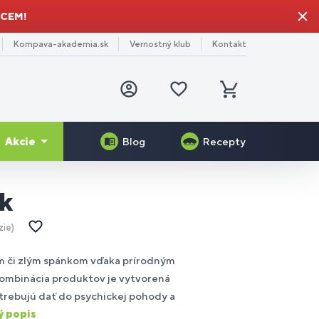
HCEM!
Kompava-akademia.sk
Vernostný klub
Kontakt
Prihlásiť
Obľúbené
sa
produkty
Košík
Akcie
Blog
Recepty
-11%
ík
Darček pre mamu
generácia
Serrapeptase Plus
Veggie Protein
edtréningové
e
rčekové
nerály
lov a
imulanty
niorov
ukazy
zie
ganizmu
Gelo-3 Complex®
Skin Booster®
m či zlým spánkom vďaka prírodným
Kombinácia produktov je vytvorená
gánske
zog a
toxikácia
e
otrebujú dať do psychickej pohody a
plnky
rvy
ganizmu
turistov
ý popis