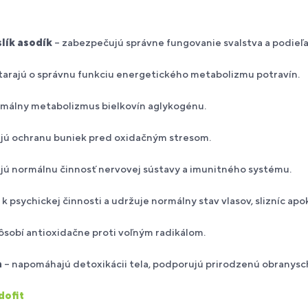
lík a
sodík
– zabezpečujú správne fungovanie svalstva a podieľajú
starajú o správnu funkciu energetického metabolizmu potravín.
málny metabolizmus bielkovín aglykogénu.
ujú ochranu buniek pred oxidačným stresom.
jú normálnu činnosť nervovej sústavy a imunitného systému.
 k psychickej činnosti a udržuje normálny stav vlasov, slizníc apo
ôsobí antioxidačne proti voľným radikálom.
a
– napomáhajú detoxikácii tela, podporujú prirodzenú obranys
dofit