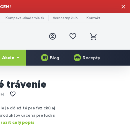
HCEM!
Kompava-akademia.sk
Vernostný klub
Kontakt
Prihlásiť
Obľúbené
sa
produkty
Košík
Akcie
Blog
Recepty
-11%
Darček pre mamu
é trávenie
generácia
Serrapeptase Plus
Veggie Protein
edtréningové
e
rčekové
nerály
lov a
imulanty
niorov
ukazy
ie
ganizmu
Gelo-3 Complex®
Skin Booster®
 je dôležité pre fyzickú aj
roduktov určená pre ľudí s
gánske
zog a
toxikácia
e
raziť celý popis
plnky
rvy
ganizmu
turistov