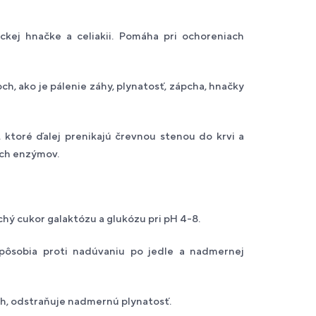
ickej hnačke a celiakii. Pomáha pri ochoreniach
ch, ako je pálenie záhy, plynatosť, zápcha, hnačky
y, ktoré ďalej prenikajú črevnou stenou do krvi a
ich enzýmov.
chý cukor galaktózu a glukózu pri pH 4-8.
 pôsobia proti nadúvaniu po jedle a nadmernej
ch, odstraňuje nadmernú plynatosť.