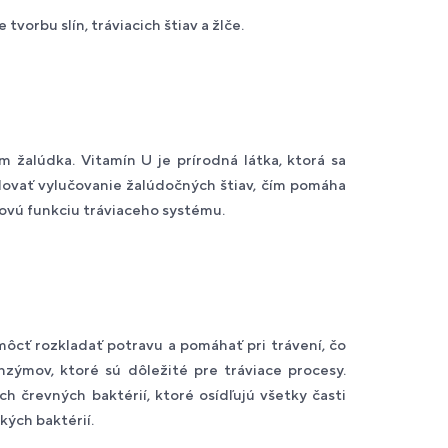
vorbu slín, tráviacich štiav a žlče.
 žalúdka. Vitamín U je prírodná látka, ktorá sa
ulovať vylučovanie žalúdočných štiav, čím pomáha
kovú funkciu tráviaceho systému.
cť rozkladať potravu a pomáhať pri trávení, čo
enzýmov, ktoré sú dôležité pre tráviace procesy.
 črevných baktérií, ktoré osídľujú všetky časti
kých baktérií.