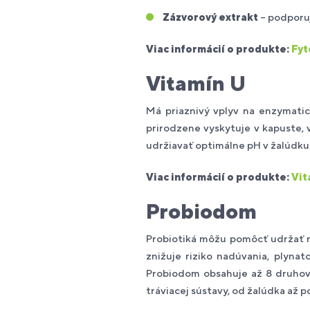
Zázvorový extrakt
– podporuje
Viac informácií o produkte:
Fyt
Vitamín U
Má priaznivý vplyv na enzymatic
prirodzene vyskytuje v kapuste, 
udržiavať optimálne pH v žalúdku.
Viac informácií o produkte:
Vit
Probiodom
Probiotiká môžu pomôcť udržať r
znižuje riziko nadúvania, plynat
Probiodom obsahuje až 8 druhov 
tráviacej sústavy, od žalúdka až p