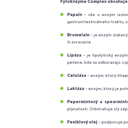
FytoEnzyme Complex obsahuje
Papaín
– ide o enzým izolova
gastrointestinálneho traktu, 
Bromelaín
– je enzým získaný 
či zvracanie.
Lipáza
– je lipolytický enzým
pečene, kde sa odbúravajú. Li
Celuláza
– enzým, ktorý štiepi
Laktáza
– enzým, ktorý je pot
Pepermintový a spearminto
plynatosti. Odstraňuje zlý zá
Feniklový olej
– podporuje po