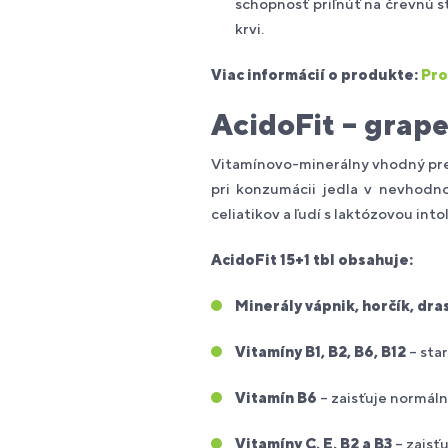
schopnosť priľnúť na črevnú s
krvi.
Viac informácií o produkte:
Pr
AcidoFit – grape
Vitamínovo-minerálny vhodný pre 
pri konzumácii jedla v nevhodno
celiatikov a ľudí s laktózovou into
AcidoFit 15+1 tbl obsahuje:
Minerály vápnik, horčík, dras
Vitamíny B1, B2, B6, B12
– sta
Vitamín B6
– zaisťuje normál
Vitamíny C, E, B2 a B3
– zaisť