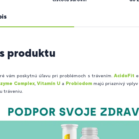
pis
s produktu
oré vám poskytnú úľavu pri problémoch s trávením.
AcidoFit
e
nzyme Complex
,
Vitamín U
a
Probiodom
majú priaznivý vplyv
 tráveniu.