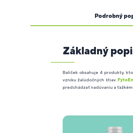
Podrobný po
Základný popi
Balíček obsahuje 4 produkty, kt
vzniku žalúdočných štiav.
FytoE
predchádzať nadúvaniu a ťažkému