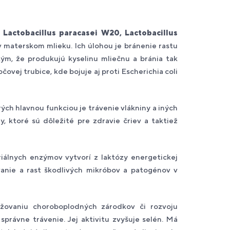
 Lactobacillus paracasei W20, Lactobacillus
v materskom mlieku. Ich úlohou je bránenie rastu
tým, že produkujú kyselinu mliečnu a bránia tak
ovej trubice, kde bojuje aj proti Escherichia coli
rých hlavnou funkciou je trávenie vlákniny a iných
, ktoré sú dôležité pre zdravie čriev a taktiež
iálnych enzýmov vytvorí z laktózy energetickej
vanie a rast škodlivých mikróbov a patogénov v
žovaniu choroboplodných zárodkov či rozvoju
právne trávenie. Jej aktivitu zvyšuje selén. Má