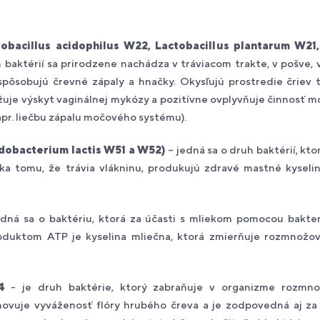
obacillus acidophilus W22, Lactobacillus plantarum W21,
 baktérií sa prirodzene nachádza v tráviacom trakte, v pošve, 
spôsobujú črevné zápaly a hnačky. Okysľujú prostredie čriev 
žuje výskyt vaginálnej mykózy a pozitívne ovplyvňuje činnosť moč
napr. liečbu zápalu močového systému).
idobacterium lactis W51 a W52)
– jedná sa o druh baktérií, kto
a tomu, že trávia vlákninu, produkujú zdravé mastné kyseliny
dná sa o baktériu, ktorá za účasti s mliekom pomocou bakter
roduktom ATP je kyselina mliečna, ktorá zmierňuje rozmnožo
4
- je druh baktérie, ktorý zabraňuje v organizme rozmno
ovuje vyváženosť flóry hrubého čreva a je zodpovedná aj za s