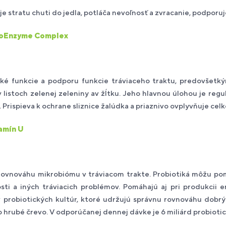
 stratu chuti do jedla, potláča nevoľnosť a zvracanie, podporuje t
oEnzyme Complex
ké funkcie a podporu funkcie tráviaceho traktu, predovšetkým
v listoch zelenej zeleniny av žĺtku. Jeho hlavnou úlohou je reg
 Prispieva k ochrane sliznice žalúdka a priaznivo ovplyvňuje cel
amín U
ovnováhu mikrobiómu v tráviacom trakte. Probiotiká môžu pomô
osti a iných tráviacich problémov. Pomáhajú aj pri produkcii 
probiotických kultúr, ktoré udržujú správnu rovnováhu dobrých
o hrubé črevo. V odporúčanej dennej dávke je 6 miliárd probiotic