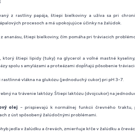
:
ný z rastliny papája, štiepi bielkoviny a užíva sa pri chron
zápalových procesoch a má upokojujúce účinky na žalúdok.
z ananásu, štiepi bielkoviny, čím pomáha pri tráviacich problémo
, ktorý štiepi lipidy (tuky) na glycerol a voľné mastné kyselin
pázy spolu s amylázami a proteázami dopĺňajú pôsobenie tráviac
 rastlinné vlákna na glukózu (jednoduchý cukor) pri pH 3-7.
rebný na trávenie laktózy. Štiepi laktózu (dvojcukor) na jednodu
vý olej
– prispievajú k normálnej funkcii črevného traktu,
pach z úst spôsobený žalúdočnými problémami.
hyb jedla v žalúdku a črevách, zmierňuje kŕče v žalúdku a črevá