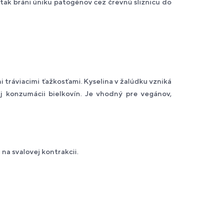
tak bráni úniku patogénov cez črevnú sliznicu do
tráviacimi ťažkosťami. Kyselina v žalúdku vzniká
j konzumácii bielkovín. Je vhodný pre vegánov,
 na svalovej kontrakcii.