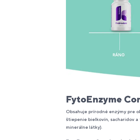
FytoEnzyme Co
Obsahuje prírodné enzýmy pre oka
štiepenie bielkovín, sacharidov a 
minerálne látky).