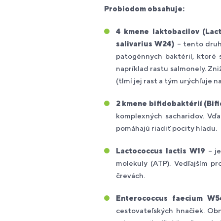
Probiodom obsahuje:
4 kmene laktobacilov (Lact
salivarius W24)
– tento druh
patogénnych baktérií, ktoré 
napríklad rastu salmonely. Zni
(tlmí jej rast a tým urýchľuje 
2 kmene bifidobaktérií (Bif
komplexných sacharidov. Vďak
pomáhajú riadiť pocity hladu.
Lactococcus lactis W19
– je
molekuly (ATP). Vedľajším p
črevách.
Enterococcus faecium W5
cestovateľských hnačiek. Obn