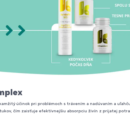
mplex
mžitý účinok pri problémoch s trávením a nadúvaním a uľahčuje
tukov, čím zaisťuje efektívnejšiu absorpciu živín z prijatej pot