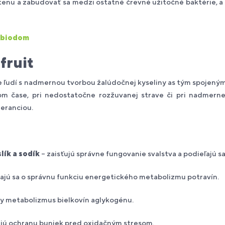
tenu a zabudovať sa medzi ostatné črevné užitočné baktérie, a 
obiodom
fruit
ľudí s nadmernou tvorbou žalúdočnej kyseliny as tým spojenými 
m čase, pri nedostatočne rozžuvanej strave či pri nadmerne
leranciou.
lík a sodík
– zaisťujú správne fungovanie svalstva a podieľajú sa
rajú sa o správnu funkciu energetického metabolizmu potravín.
ny metabolizmus bielkovín aglykogénu.
ujú ochranu buniek pred oxidačným stresom.