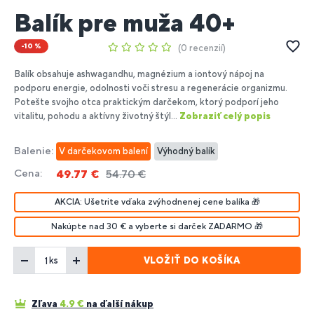
Balík pre muža 40+
-10 %
0 recenzií
Balík obsahuje ashwagandhu, magnézium a iontový nápoj na
podporu energie, odolnosti voči stresu a regenerácie organizmu.
Potešte svojho otca praktickým darčekom, ktorý podporí jeho
vitalitu, pohodu a aktívny životný štýl...
Zobraziť celý popis
Balenie:
V darčekovom balení
Výhodný balík
Cena:
49.77 €
54.70 €
AKCIA: Ušetrite vďaka zvýhodnenej cene balíka 🎁
Nakúpte nad 30 € a vyberte si darček ZADARMO 🎁
VLOŽIŤ DO KOŠÍKA
ks
Zľava
4.9
€
na ďalší nákup