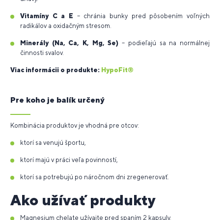
Vitamíny C a E
– chránia bunky pred pôsobením voľných
radikálov a oxidačným stresom.
Minerály (Na, Ca, K, Mg, Se)
– podieľajú sa na normálnej
činnosti svalov.
Viac informácii o produkte:
HypoFit®
Pre koho je balík určený
Kombinácia produktov je vhodná pre otcov:
ktorí sa venujú športu,
ktorí majú v práci veľa povinností,
ktorí sa potrebujú po náročnom dni zregenerovať.
Ako užívať produkty
Magnesium chelate užívajte pred spaním 2 kapsuly.