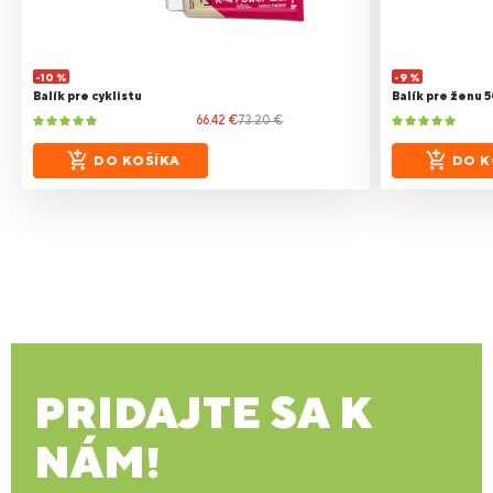
-10 %
-9 %
Balík pre cyklistu
Balík pre ženu 
66.42 €
73.20 €
DO KOŠÍKA
DO K
PRIDAJTE SA K
NÁM!