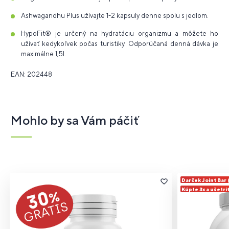
Ashwagandhu Plus užívajte 1-2 kapsuly denne spolu s jedlom.
HypoFit® je určený na hydratáciu organizmu a môžete ho
užívať kedykoľvek počas turistiky. Odporúčaná denná dávka je
maximálne 1,5l.
EAN: 202448
Mohlo by sa Vám páčiť
Darček Joint Bar
Kúpte 3x a ušetri