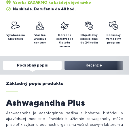
Vzorka ZADARMO ku každej objednávke
Na sklade. Doručenie do 48 hod.
Vyrobené na
Vlastné
Dôraz na
Objednávky
Bonusový
Slovensku
vývojové
čerstvosť a
odosielame
vernostný
centrum
čistotu
do 24 hodín
program
surovín
Podrobný popis
Recenzie
Základný popis produktu
Ashwagandha Plus
Ashwagandha je adaptogénna rastlina s bohatou históriou v
ajurvédskej medicíne. Pravidelné užívanie ashwagandhy môže
prispieť k zvýšeniu odolnosti organizmu voči stresovým faktorom a