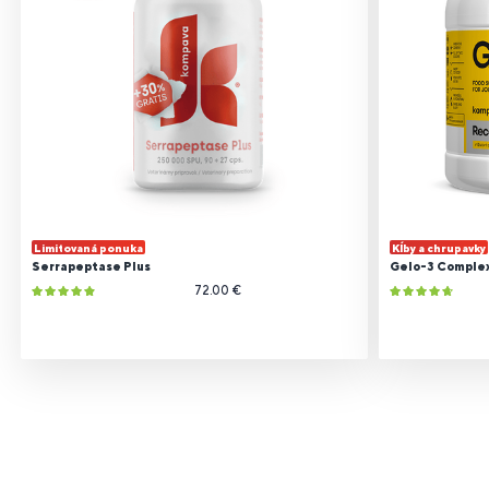
Limitovaná ponuka
Kĺby a chrupavky
Serrapeptase Plus
Gelo-3 Comple
72.00 €