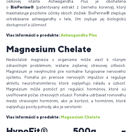
celkovej vitalite. Ashwagandha Plus je obohatená
o
BioPerine®
(patentovaný extrakt z čierneho korenia), ktorý
maximalizuje pozitívne účinky oboch zložiek. BioPerine® zlepšuje
vstrebávanie ashwagandhy v tele, čím zvyšuje jej biologickú
dostupnosť a účinnosť.
Viac informácií o produkte:
Ashwagandha
Plus
Magnesium Chelate
Nedostatok magnézia v organizme môže viesť k rôznym
zdravotným problémom, vrátane zvýšenej stresovej citlivosti.
Magnézium je nevyhnutné pre normálne fungovanie nervového
systému. Pomáha pri prenose nervových impulzov a reguluje
aktivitu neurotransmiterov, ktoré ovplyvňujú náladu a úzkosť.
Magnézium môže pomôcť pri regulácii hormónov, ktoré sú
uvoľňované počas stresových situácií. Pomáha udržiavať rovnováhu
medzi stresovými hormónmi, ako je kortizol, a hormónmi, ktoré
ovplyvňujú pocity pohody, ako je serotonín.
Viac informácií o produkte:
Magnesium Chelate
HypoFit
®
500g –