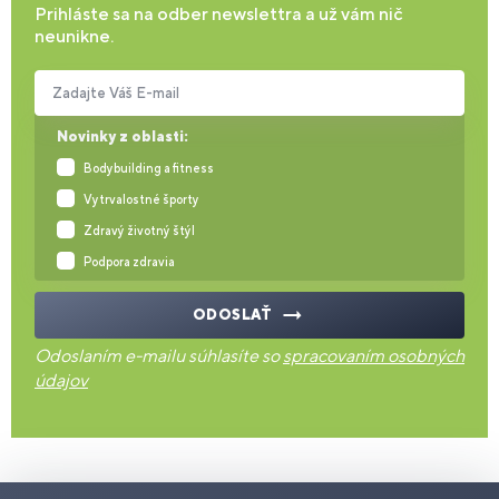
Prihláste sa na odber newslettra a už vám nič
neunikne.
Zadajte Váš E-mail
Novinky z oblasti:
Bodybuilding a fitness
Vytrvalostné športy
Zdravý životný štýl
Podpora zdravia
ODOSLAŤ
Odoslaním e-mailu súhlasíte so
spracovaním osobných
údajov