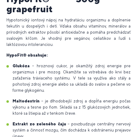
grapefruit
Hypotonický iontový nápoj na hydratáciu organizmu a doplnenie
tekutín u dospelých i detí. Vďaka obsahu vitamínov, minerálov a
prírodných extraktov pôsobí antioxidačne a pomáha predchádzať
svalovým kŕčom. Je vhodný pre vegánov, celiatikov a ľudí s
laktózovou intoleranciou.
HypoFit® obsahuje:
Glukóza
– hroznový cukor, je okamžitý zdroj energie pre
organizmus i pre mozog. Okamžite sa vstrebáva do krvi bez
zaťaženia tráviaceho systému. V tele sa využíva ako stály a
pohotový zdroj energie alebo sa ukladá do svalov a pečene vo
forme glykogénu.
Maltodextrín
– je dlhodobejší zdroj a dopĺňa energiu počas
výkonu a tesne po ňom. Skladá sa z 15 glukózových jednotiek,
ktoré sa štiepia až v tenkom čreve.
Extrakt zo zeleného čaju
– povzbudzuje centrálny nervový
systém a činnosť mozgu, čím dochádza k odstráneniu prejavov
únavy.