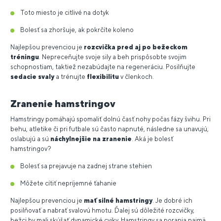
Toto miesto je citlivé na dotyk
Bolesť sa zhoršuje, ak pokrčíte koleno
Najlepšou prevenciou je
rozcvička pred aj po bežeckom
tréningu
. Nepreceňujte svoje sily a beh prispôsobte svojim
schopnostiam, taktiež nezabúdajte na regeneráciu. Posilňujte
sedacie svaly
a trénujte
flexibilitu
v členkoch.
Zranenie hamstringov
Hamstringy pomáhajú spomaliť dolnú časť nohy počas fázy švihu. Pri
behu, atletike či pri futbale sú často napnuté, následne sa unavujú,
oslabujú a sú
náchylnejšie na zranenie
. Aká je bolesť
hamstringov?
Bolesť sa prejavuje na zadnej strane stehien
Môžete cítiť nepríjemné ťahanie
Najlepšou prevenciou je
mať silné hamstringy
. Je dobré ich
posilňovať a nabrať svalovú hmotu. Ďalej sú dôležité rozcvičky,
bežci by mali skúšať dynamické cviky. Hamstringy sa porania najmä