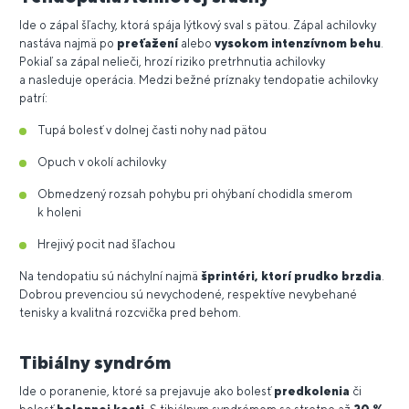
Ide o zápal šľachy, ktorá spája lýtkový sval s pätou. Zápal achilovky
nastáva najmä po
preťažení
alebo
vysokom intenzívnom behu
.
Pokiaľ sa zápal nelieči, hrozí riziko pretrhnutia achilovky
a nasleduje operácia. Medzi bežné príznaky tendopatie achilovky
patrí:
Tupá bolesť v dolnej časti nohy nad pätou
Opuch v okolí achilovky
Obmedzený rozsah pohybu pri ohýbaní chodidla smerom
k holeni
Hrejivý pocit nad šľachou
Na tendopatiu sú náchylní najmä
šprintéri, ktorí prudko brzdia
.
Dobrou prevenciou sú nevychodené, respektíve nevybehané
tenisky a kvalitná rozcvička pred behom.
Tibiálny syndróm
Ide o poranenie, ktoré sa prejavuje ako bolesť
predkolenia
či