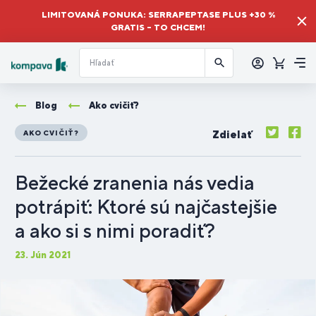
LIMITOVANÁ PONUKA: SERRAPEPTASE PLUS +30 %
GRATIS – TO CHCEM!
Prihlásiť
sa
Košík
Me
Blog
Ako cvičiť?
Zdielať
AKO CVIČIŤ?
Bežecké zranenia nás vedia
potrápiť: Ktoré sú najčastejšie
a ako si s nimi poradiť?
23. Jún 2021