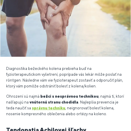
Diagnostika bežeckého kolena prebieha buď na
fyzioterapeutickom vyšetrení, poprípade vás lekár môže poslať na
röntgen. Následne vám vie fyzioterapeut zostaviť a odporučiť plán,
ktorý vám pomôže odstrániť bolesť z kolena/kolien.
Ohrození sú najmä
bežci s nesprávnou technikou
, najmä tí, ktorí
našľapujú na
vnútornú stranu chodidla
. Najlepšia prevencia je
teda naučiť sa
správnu techniku
, neignorovať bolesť kolena,
nosenie kompresného oblečenia alebo ortézy na koleno.
Tendopatia Achilovej šľachy