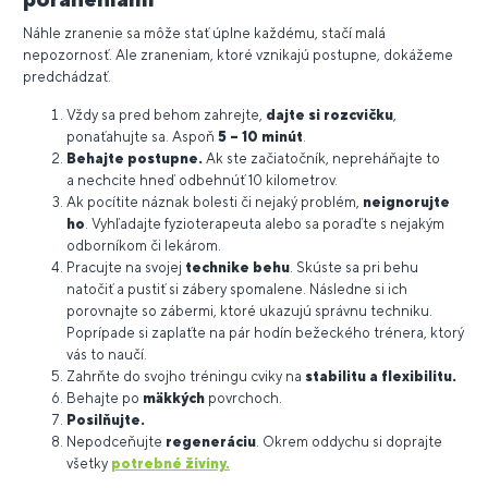
Náhle zranenie sa môže stať úplne každému, stačí malá
nepozornosť. Ale zraneniam, ktoré vznikajú postupne, dokážeme
predchádzať.
Vždy sa pred behom zahrejte,
dajte si rozcvičku
,
ponaťahujte sa. Aspoň
5 – 10 minút
.
Behajte postupne.
Ak ste začiatočník, nepreháňajte to
a nechcite hneď odbehnúť 10 kilometrov.
Ak pocítite náznak bolesti či nejaký problém,
neignorujte
ho
. Vyhľadajte fyzioterapeuta alebo sa poraďte s nejakým
odborníkom či lekárom.
Pracujte na svojej
technike behu
. Skúste sa pri behu
natočiť a pustiť si zábery spomalene. Následne si ich
porovnajte so zábermi, ktoré ukazujú správnu techniku.
Poprípade si zaplaťte na pár hodín bežeckého trénera, ktorý
vás to naučí.
Zahrňte do svojho tréningu cviky na
stabilitu a flexibilitu.
Behajte po
mäkkých
povrchoch.
Posilňujte.
Nepodceňujte
regeneráciu
. Okrem oddychu si doprajte
všetky
potrebné živiny.