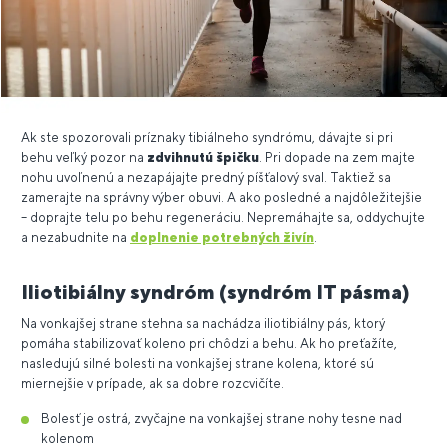
Ak ste spozorovali príznaky tibiálneho syndrómu, dávajte si pri
behu veľký pozor na
zdvihnutú špičku
. Pri dopade na zem majte
nohu uvoľnenú a nezapájajte predný píšťalový sval. Taktiež sa
zamerajte na správny výber obuvi. A ako posledné a najdôležitejšie
– doprajte telu po behu regeneráciu. Nepremáhajte sa, oddychujte
a nezabudnite na
doplnenie potrebných živín
.
Iliotibiálny syndróm (syndróm IT pásma)
Na vonkajšej strane stehna sa nachádza iliotibiálny pás, ktorý
pomáha stabilizovať koleno pri chôdzi a behu. Ak ho preťažíte,
nasledujú silné bolesti na vonkajšej strane kolena, ktoré sú
miernejšie v prípade, ak sa dobre rozcvičíte.
Bolesť je ostrá, zvyčajne na vonkajšej strane nohy tesne nad
kolenom