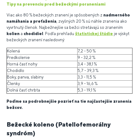
Tipy na prevenciu pred bežeckými poraneniami
Viac ako 80 % bežeckých zranení je spôsobených z
nadmerného
namáhania a preťaženia
, zvyšných 20 % sú náhle zranenia ako
vyvrtnutý členok. Najbežnejšie sa bežci stretávajú so zranením
kolien
a
chodidiel
. Podľa prehľadu
štatistickej štúdie
je výskyt
bežeckých zranení nasledovný:
Kolená
7,2 - 50 %
Predkolenie
9 - 32,2 %
Horná časť nohy
3,4 - 38,1 %
Chodidlo
5,7 - 39,3 %
Boky, panva, slabiny
3,3 - 11,5 %
Členky
3,9 - 16,6 %
Dolná časť chrbta
5,3 - 19,1 %
Poďme sa podrobnejšie pozrieť na tie najčastejšie zranenia
bežcov.
Bežecké koleno (Patellofemorálny
syndróm)