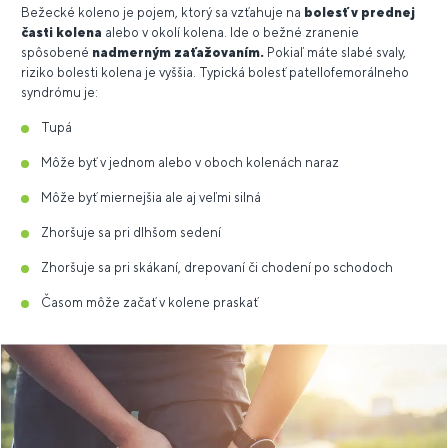
Bežecké koleno je pojem, ktorý sa vzťahuje na
bolesť v prednej
časti kolena
alebo v okolí kolena. Ide o bežné zranenie
spôsobené
nadmerným zaťažovaním.
Pokiaľ máte slabé svaly,
riziko bolesti kolena je vyššia. Typická bolesť patellofemorálneho
syndrómu je:
Tupá
Môže byť v jednom alebo v oboch kolenách naraz
Môže byť miernejšia ale aj veľmi silná
Zhoršuje sa pri dlhšom sedení
Zhoršuje sa pri skákaní, drepovaní či chodení po schodoch
Časom môže začať v kolene praskať