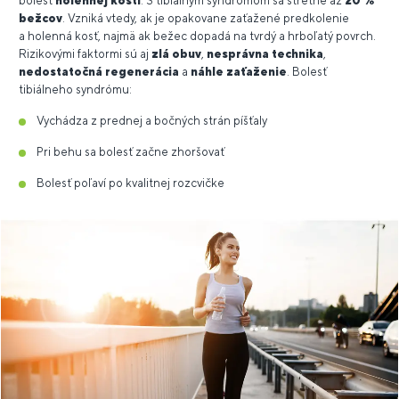
bolesť
holennej kosti
. S tibiálnym syndrómom sa stretne až
20 %
bežcov
. Vzniká vtedy, ak je opakovane zaťažené predkolenie
a holenná kosť, najmä ak bežec dopadá na tvrdý a hrboľatý povrch.
Rizikovými faktormi sú aj
zlá obuv
,
nesprávna technika
,
nedostatočná regenerácia
a
náhle zaťaženie
. Bolesť
tibiálneho syndrómu:
Vychádza z prednej a bočných strán píšťaly
Pri behu sa bolesť začne zhoršovať
Bolesť poľaví po kvalitnej rozcvičke