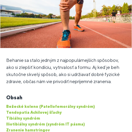
Behanie sa stalo jedným z najpopulárnejších spôsobov,
ako si zlepšiť kondíciu, vytrvalosť a formu. Aj keď je beh
skutočne skvelý spôsob, ako si udržiavať dobré fyzické
zdravie, občas nám vie privodiť nepríjemné zranenia.
Obsah
Bežecké koleno (Patellofemorálny syndróm)
Tendopatia Achilovej šľachy
Tibiálny syndróm
Iliotibiálny syndróm (syndróm IT pásma)
Zranenie hamstringov