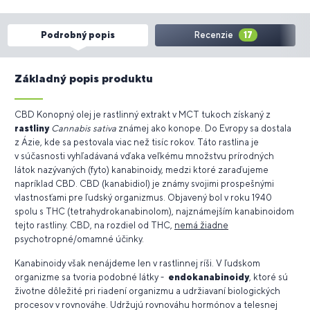
Podrobný popis
Recenzie
17
Základný popis produktu
CBD Konopný olej je rastlinný extrakt v MCT tukoch získaný z
rastliny
Cannabis sativa
známej ako konope. Do Evropy sa dostala
z Ázie, kde sa pestovala viac než tisíc rokov. Táto rastlina je
v súčasnosti vyhľadávaná vďaka veľkému množstvu prírodných
látok nazývaných (fyto) kanabinoidy, medzi ktoré zaraďujeme
napríklad CBD. CBD (kanabidiol) je známy svojimi prospešnými
vlastnosťami pre ľudský organizmus. Objavený bol v roku 1940
spolu s THC (tetrahydrokanabinolom), najznámejším kanabinoidom
tejto rastliny. CBD, na rozdiel od THC,
nemá žiadne
psychotropné/omamné účinky.
Kanabinoidy však nenájdeme len v rastlinnej ríši. V ľudskom
organizme sa tvoria podobné látky -
endokanabinoidy
, ktoré sú
životne dôležité pri riadení organizmu a udržiavaní biologických
procesov v rovnováhe. Udržujú rovnováhu hormónov a telesnej