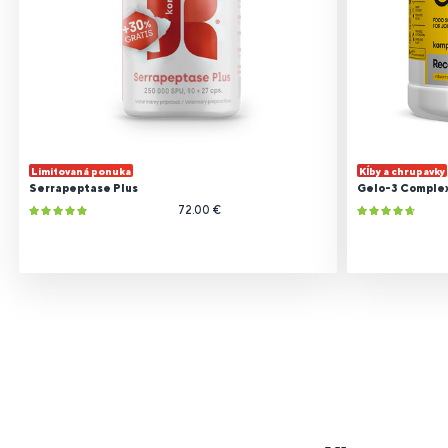
Limitovaná ponuka
Kĺby a chrupavky
Serrapeptase Plus
Gelo-3 Comple
72.00 €