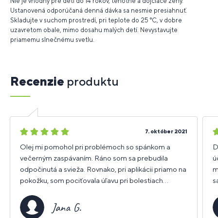
Nie je vhodný pre deti do 14 rokov, tehotné a dojčiace ženy.
Ustanovená odporúčaná denná dávka sa nesmie presiahnuť.
Skladujte v suchom prostredí, pri teplote do 25 °C, v dobre
uzavretom obale, mimo dosahu malých detí. Nevystavujte
priamemu slnečnému svetlu.
Recenzie
produktu
5
5
7. október 2021
hviezdičiek
h
Olej mi pomohol pri problémoch so spánkom a
D
večerným zaspávaním. Ráno som sa prebudila
ú
odpočinutá a svieža. Rovnako, pri aplikácii priamo na
m
pokožku, som pociťovala úľavu pri bolestiach
s
kolenného klbu.
k
d
Jana G.
ú