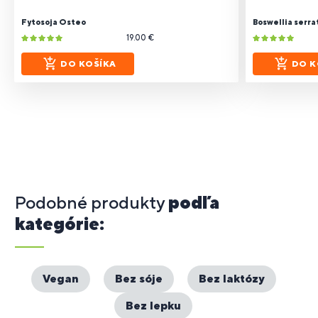
Fytosoja Osteo
Boswellia serra
19.00 €
DO KOŠÍKA
DO K
Podobné produkty
podľa
kategórie:
Vegan
Bez sóje
Bez laktózy
Bez lepku