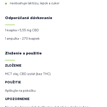
neobsahuje laktózu, lepok a cukor
Odporúčané dávkovanie
1 kvapka = 5,55 mg CBD
1 ampulka ~ 270 kvapiek
Zloženie a použitie
ZLOŽENIE
MCT olej, CBD izolát (bez THC)
POUŽITIE
Aplikujte na pokožku.
UPOZORNENIE