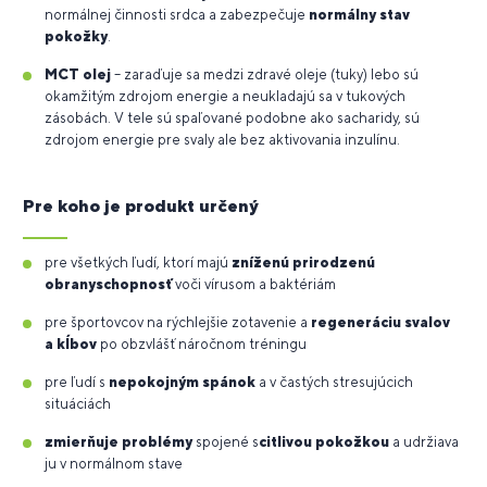
normálnej činnosti srdca a zabezpečuje
normálny stav
pokožky
.
MCT olej
– zaraďuje sa medzi zdravé oleje (tuky) lebo sú
okamžitým zdrojom energie a neukladajú sa v tukových
zásobách. V tele sú spaľované podobne ako sacharidy, sú
zdrojom energie pre svaly ale bez aktivovania inzulínu.
Pre koho je produkt určený
pre všetkých ľudí, ktorí majú
zníženú prirodzenú
obranyschopnosť
voči vírusom a baktériám
pre športovcov na rýchlejšie zotavenie a
regeneráciu svalov
a kĺbov
po obzvlášť náročnom tréningu
pre ľudí s
nepokojným spánok
a v častých stresujúcich
situáciách
zmierňuje problémy
spojené s
citlivou pokožkou
a udržiava
ju v normálnom stave