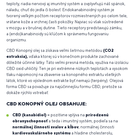
teploty, riadia nervový aj imunitný systém a ovplyvňujú náš spánok,
náladu, chuť do jedla či bolesť. Endokanabinoidný systém je
tvorený veľkým počtom receptorov rozmiestnených po celom tele,
vrátane kože a vrchnej časti pokožky. Najviac sú však sústredené
v mozgu a v brušnej dutine. Tieto receptory predstavujú zámku,
a (endo)kanabinoidy sú kľúčom k správnemu fungovaniu
organizmu.
CBD Konopný olej sa získava veľmi šetrnou metódou
(CO2
extrakcia),
vďaka ktorej sú v konečnom produkte zachované
dôležité účinné látky. Táto veľmi presná metóda, využíva na izoláciu
CBD oxid uhličitý. Ten je pri extrémne nízkych teplotách a vysokom
tlaku nápomocný na zbavenie sa konopného extraktu všetkých
látok, ktoré vo výslednom extrakte byť nemajú (terpény). Olejová
forma CBD sa považuje za najúčinnejšiu formu CBD, pretože sa
dokáže rýchlo vstrebať.
CBD KONOPNÝ OLEJ OBSAHUJE:
CBD (kanabidiol) –
pozitívne vplýva na
prirodzenú
obranyschopnosť
a teda i imunitný systém, podieľa sa na
normálnej činnosti svalov a kĺbov
, normálnej činnosti
kardiovaskulárneho systému
a hladine cholesterolu,