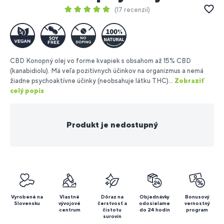
17 recenzií
CBD Konopný olej vo forme kvapiek s obsahom až 15% CBD
(kanabidiolu). Má veľa pozitívnych účinkov na organizmus a nemá
žiadne psychoaktívne účinky (neobsahuje látku THC)...
Zobraziť
celý popis
Produkt je nedostupný
Vyrobené na
Vlastné
Dôraz na
Objednávky
Bonusový
Slovensku
vývojové
čerstvosť a
odosielame
vernostný
centrum
čistotu
do 24 hodín
program
surovín