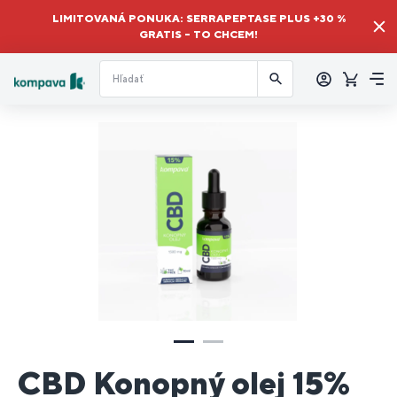
LIMITOVANÁ PONUKA: SERRAPEPTASE PLUS +30 %
GRATIS – TO CHCEM!
Prihlásiť
sa
Košík
Me
CBD Konopný olej 15%