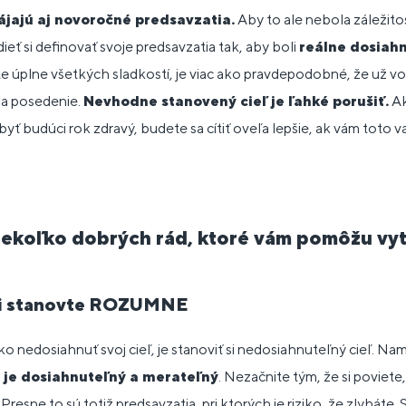
jajú aj novoročné predsavzatia.
Aby to ale nebola záležit
ieť si definovať svoje predsavzatia tak, aby boli
reálne dosiah
e úplne všetkých sladkostí, je viac ako pravdepodobné, že už vo f
a posedenie.
Nevhodne stanovený cieľ je ľahké porušiť.
Ak
 byť budúci rok zdravý, budete sa cítiť oveľa lepšie, ak vám toto 
ekoľko dobrých rád, ktoré vám pomôžu vyt
si stanovte ROZUMNE
o nedosiahnuť svoj cieľ, je stanoviť si nedosiahnuteľný cieľ. N
rý je dosiahnuteľný a merateľný
. Nezačnite tým, že si poviete,
. Presne to sú totiž predsavzatia, pri ktorých je riziko, že zlyháte.