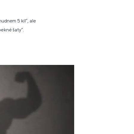
hudnem 5 kíl“, ale
pekné šaty“.