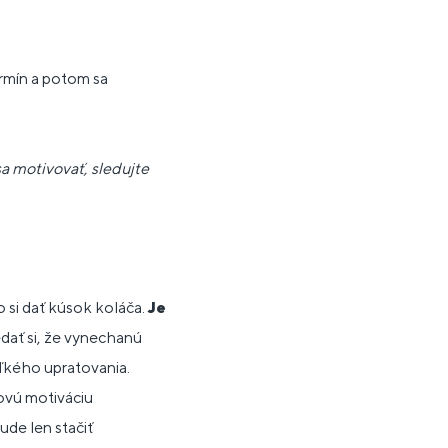
termín a potom sa
sa motivovať, sledujte
 si dať kúsok koláča.
Je
dať si, že vynechanú
eľkého upratovania.
novú motiváciu
ude len stačiť