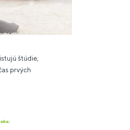
stujú štúdie,
očas prvých
oka: