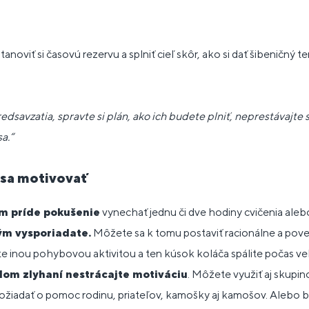
tanoviť si časovú rezervu a splniť cieľ skôr, ako si dať šibeničný 
dsavzatia, spravte si plán, ako ich budete plniť, neprestávajte 
a.“
 sa motivovať
m príde pokušenie
vynechať jednu či dve hodiny cvičenia alebo
tým vysporiadate.
Môžete sa k tomu postaviť racionálne a pove
te inou pohybovou aktivitou a ten kúsok koláča spálite počas v
om zlyhaní nestrácajte motiváciu
. Môžete využiť aj skupi
 požiadať o pomoc rodinu, priateľov, kamošky aj kamošov. Alebo b