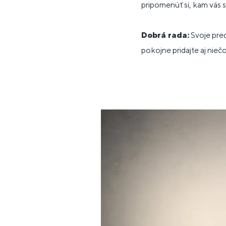
pripomenúť si, kam vás 
Dobrá rada:
Svoje pred
pokojne pridajte aj nieč