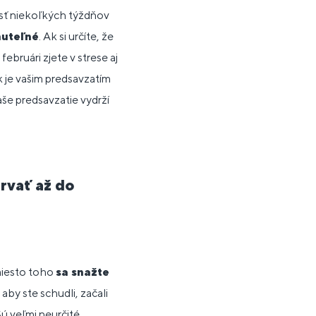
osť niekoľkých týždňov
nuteľné
. Ak si určíte, že
ebruári zjete v strese aj
 je vašim predsavzatím
vaše predsavzatie vydrží
rvať až do
amiesto toho
sa snažte
 aby ste schudli, začali
 Sú veľmi neurčité