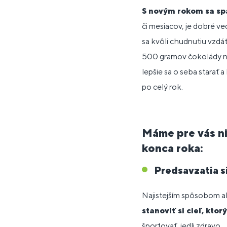
S novým rokom sa spá
či mesiacov, je dobré ved
sa kvôli chudnutiu vzdát
500 gramov čokolády n
lepšie sa o seba starať a
po celý rok.
Máme pre vás ni
konca roka:
Predsavzatia 
Najistejším spôsobom ak
stanoviť si cieľ, kto
športovať, jedli zdravo..