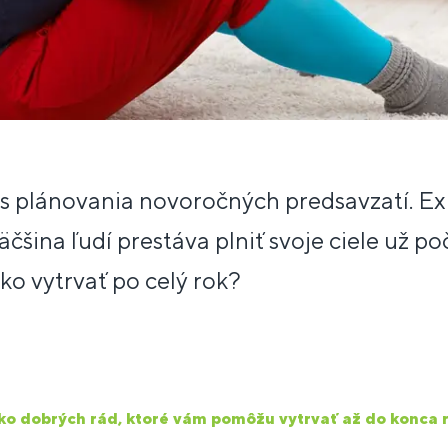
as plánovania novoročných predsavzatí. Exi
čšina ľudí prestáva plniť svoje ciele už p
ko vytrvať po celý rok?
ko dobrých rád, ktoré vám pomôžu vytrvať až do konca r