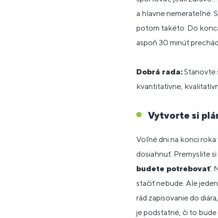
a hlavne nemerateľné. St
potom takéto: Do konca
aspoň 30 minút prechádz
Dobrá rada:
Stanovte s
kvantitatívne, kvalitatívne
Vytvorte si plá
Voľné dni na konci roka 
dosiahnuť. Premyslite si 
budete potrebovať
. 
stačiť nebude. Ale jeden
rád zapisovanie do diára
je podstatné, či to bude