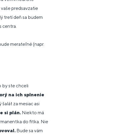
e vaše predsavzatie
 tretí deň sa budem
 centra.
bude merateľné (napr.
 by ste chceli
orý na ich splnenie
 šalát za mesiac asi
e si plán.
Niekto má
ermanentka do fitka. Nie
ovoval.
Bude sa vám