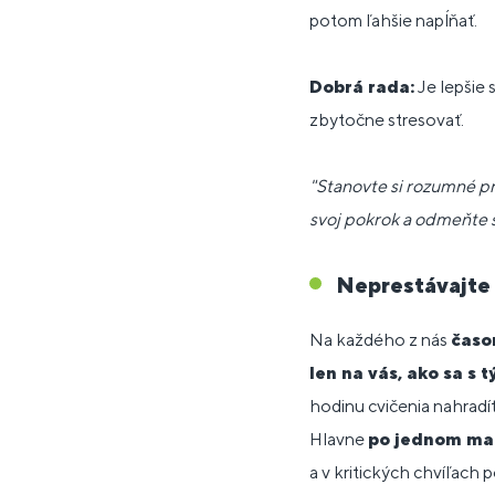
potom ľahšie napĺňať.
Dobrá rada:
Je lepšie s
zbytočne stresovať.
"Stanovte si rozumné pre
svoj pokrok a odmeňte s
Neprestávajte
Na každého z nás
časo
len na vás, ako sa s 
hodinu cvičenia nahradí
Hlavne
po jednom mal
a v kritických chvíľach