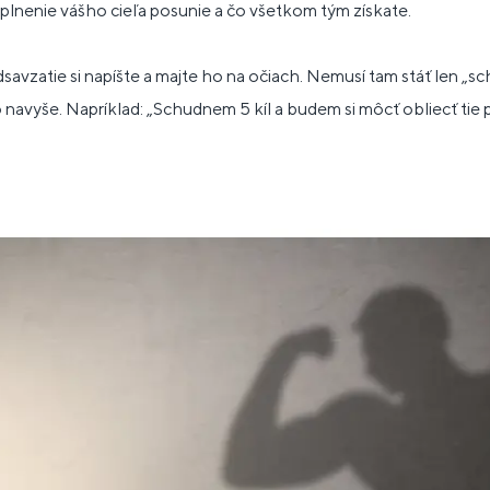
splnenie vášho cieľa posunie a čo všetkom tým získate.
savzatie si napíšte a majte ho na očiach. Nemusí tam stáť len „sc
o navyše. Napríklad: „Schudnem 5 kíl a budem si môcť obliecť tie 