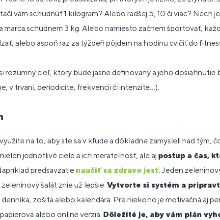
ačí vám schudnúť 1 kilogram? Alebo radšej 5, 10 či viac? Nech j
 marca schudnem 3 kg. Alebo namiesto začnem športovať, každý
ať, alebo aspoň raz za týždeň pôjdem na hodinu cvičiť do fitness
i rozumný cieľ, ktorý bude jasne definovaný a jeho dosiahnutie 
, v trvaní, periodicite, frekvencii či intenzite...).
n
využite na to, aby ste sa v kľude a dôkladne zamysleli nad tým, čo
nielen jednotlivé ciele a ich merateľnosť, ale aj
postup a čas, kt
Napríklad predsavzatie
naučiť sa zdravo jesť
. Jeden zeleninový
 zeleninový šalát znie už lepšie.
Vytvorte si systém a pripravt
, denníka, zošita alebo kalendára. Pre niekoho je motivačná aj p
 papierová alebo online verzia.
Dôležité je, aby vám plán vyh