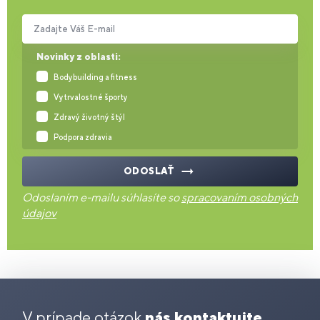
Zadajte Váš E-mail
Novinky z oblasti:
Bodybuilding a fitness
Vytrvalostné športy
Zdravý životný štýl
Podpora zdravia
ODOSLAŤ
Odoslaním e-mailu súhlasíte so
spracovaním osobných
údajov
V prípade otázok
nás kontaktujte