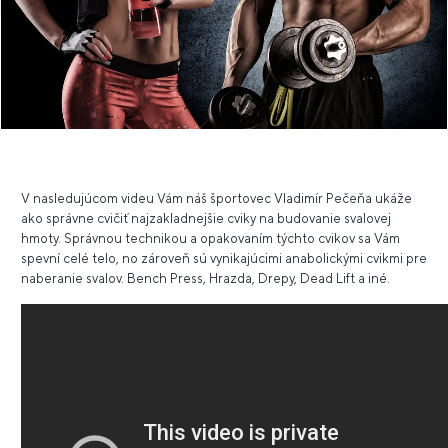
V nasledujúcom videu Vám náš športovec Vladimír Pečeňa ukáže
ako správne cvičiť najzakladnejšie cviky na budovanie svalovej
hmoty. Správnou technikou a opakovaním týchto cvikov sa Vám
spevní celé telo, no zároveň sú vynikajúcimi anabolickými cvikmi pre
naberanie svalov. Bench Press, Hrazda, Drepy, Dead Lift a iné.