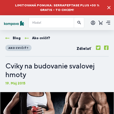
LIMITOVANÁ PONUKA: SERRAPEPTASE PLUS +30 %
GRATIS – TO CHCEM!
Prihlásiť
sa
Košík
Me
Blog
Ako cvičiť?
Zdielať
AKO CVIČIŤ?
Cviky na budovanie svalovej
hmoty
19. Máj 2015