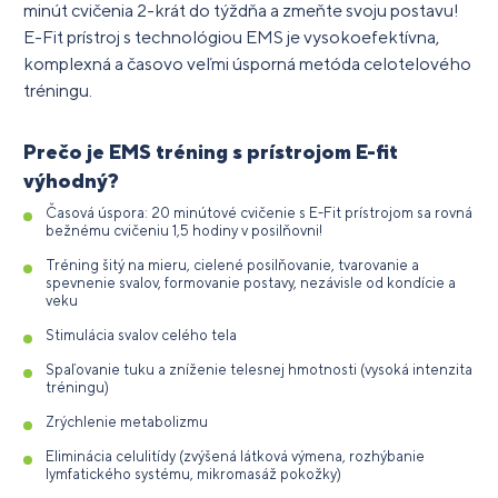
minút cvičenia 2-krát do týždňa a zmeňte svoju postavu!
E-Fit prístroj s technológiou EMS je vysokoefektívna,
komplexná a časovo veľmi úsporná metóda celotelového
tréningu.
Prečo je EMS tréning s prístrojom E-fit
výhodný?
Časová úspora: 20 minútové cvičenie s E-Fit prístrojom sa rovná
bežnému cvičeniu 1,5 hodiny v posilňovni!
Tréning šitý na mieru, cielené posilňovanie, tvarovanie a
spevnenie svalov, formovanie postavy, nezávisle od kondície a
veku
Stimulácia svalov celého tela
Spaľovanie tuku a zníženie telesnej hmotnosti (vysoká intenzita
tréningu)
Zrýchlenie metabolizmu
Eliminácia celulitídy (zvýšená látková výmena, rozhýbanie
lymfatického systému, mikromasáž pokožky)