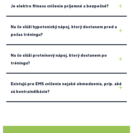
Je elektro fitness cvičenie príjemné a bezpečné?
Na čo slúži hypotonický nápoj, ktorý dostanem pred a
počas tréningu?
Na čo slúži proteínový nápoj, ktorý dostanem po
tréningu?
Existujú pre EMS cvičenie nejaké obmedzenia, príp. aké
sú kontraindikácie?