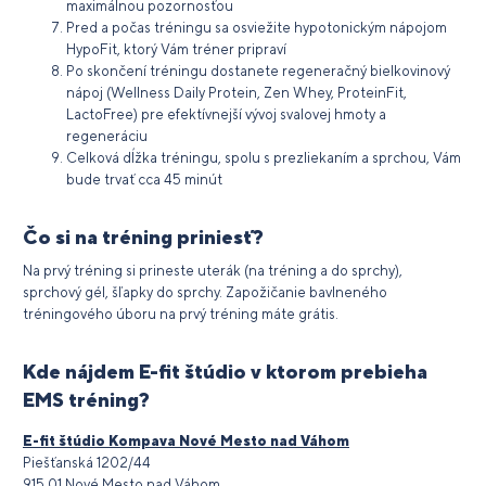
maximálnou pozornosťou
Pred a počas tréningu sa osviežite hypotonickým nápojom
HypoFit, ktorý Vám tréner pripraví
Po skončení tréningu dostanete regeneračný bielkovinový
nápoj (Wellness Daily Protein, Zen Whey, ProteinFit,
LactoFree) pre efektívnejší vývoj svalovej hmoty a
regeneráciu
Celková dĺžka tréningu, spolu s prezliekaním a sprchou, Vám
bude trvať cca 45 minút
Čo si na tréning priniesť?
Na prvý tréning si prineste uterák (na tréning a do sprchy),
sprchový gél, šľapky do sprchy. Zapožičanie bavlneného
tréningového úboru na prvý tréning máte grátis.
Kde nájdem E-fit štúdio v ktorom prebieha
EMS tréning?
E-fit štúdio Kompava Nové Mesto nad Váhom
Piešťanská 1202/44
915 01 Nové Mesto nad Váhom