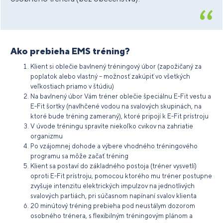
Ako prebieha EMS tréning?
Klient si oblečie bavlnený tréningový úbor (zapožičaný za
poplatok alebo vlastný – možnosť zakúpiť vo všetkých
veľkostiach priamo v štúdiu)
Na bavlnený úbor Vám tréner oblečie špeciálnu E-Fit vestu a
E-Fit šortky (navlhčené vodou na svalových skupinách, na
ktoré bude tréning zameraný), ktoré pripojí k E-Fit prístroju
V úvode tréningu spravíte niekoľko cvikov na zahriatie
organizmu
Po vzájomnej dohode a výbere vhodného tréningového
programu sa môže začať tréning
Klient sa postaví do základného postoja (tréner vysvetlí)
oproti E-Fit prístroju, pomocou ktorého mu tréner postupne
zvyšuje intenzitu elektrických impulzov na jednotlivých
svalových partiách, pri súčasnom napínaní svalov klienta
20 minútový tréning prebieha pod neustálym dozorom
osobného trénera, s flexibilným tréningovým plánom a