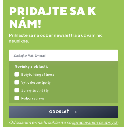
PRIDAJTE SA K
NÁM!
Prihláste sa na odber newslettra a už vám nič
neunikne.
Zadajte Váš E-mail
Novinky z oblasti:
Bodybuilding a fitness
Vytrvalostné športy
Zdravý životný štýl
Podpora zdravia
ODOSLAŤ
Odoslaním e-mailu súhlasíte so
spracovaním osobných