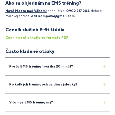
Ako sa objednám na EMS tréning?
Nové Mesto nad Váhom:
na tel. čísle:
0902 217 204
alebo e-
mailovej adrese:
efit.kompava@gmail.com
Cenník služieb E-fit štúdia
Cenník na stiahnutie vo formáte PDF
Často kladené otázky
Prečo EMS tréning trvá iba 20 minút?
Po koľkých tréningoch uvidím výsledky?
V čom je EMS tréning iný?