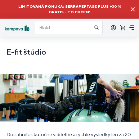
LIMITOVANÁ PONUKA: SERRAPEPTASE PLUS +30 %
GRATIS – TO CHCEM!
Prihlásiť
sa
Košík
Me
E-fit štúdio
Dosiahnite skutočne viditeľné a rýchle výsledky len za 20