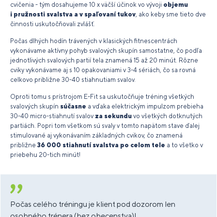
cvičenia - tým dosahujeme 10 x väčší účinok vo vývoji
objemu
i pružnosti svalstva a v spaľovaní tukov
, ako keby sme tieto dve
činnosti uskutočňovali zvlášť.
Počas dlhých hodín trávených v klasických fitnescentrách
vykonávame aktívny pohyb svalových skupín samostatne, čo podľa
jednotlivých svalových partií tela znamená 15 až 20 minút. Rôzne
cviky vykonávame aj s 10 opakovaniami v 3-4 sériách, čo sa rovná
celkovo približne 30-40 stiahnutiam svalov.
Oproti tomu s prístrojom E-Fit sa uskutočňuje tréning všetkých
svalových skupín
súčasne
a vďaka elektrickým impulzom prebieha
30-40 micro-stiahnutí svalov
za sekundu
vo všetkých dotknutých
partiách. Popri tom všetkom sú svaly v tomto napätom stave ďalej
stimulované aj vykonávaním základných cvikov, čo znamená
približne
36 000 stiahnutí svalstva po celom tele
a to všetko v
priebehu 20-tich minút!
Počas celého tréningu je klient pod dozorom len
osobného trénera (bez obecenstva)!