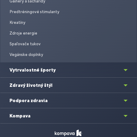
Gainery a sacharidy
Predtréningové stimulanty
Kreatíny
Zdroje energie
Spaľovače tukov
Vegánske doplnky
Vytrvalostné športy
Zdravý životný štýl
Podpora zdravia
Kompava