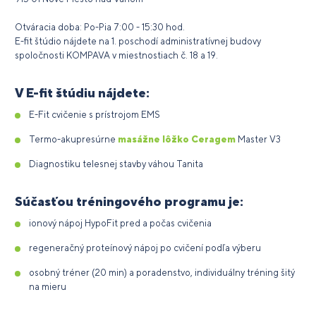
Otváracia doba: Po-Pia 7:00 - 15:30 hod.
E-fit štúdio nájdete na 1. poschodí administratívnej budovy
spoločnosti KOMPAVA v miestnostiach č. 18 a 19.
V E-fit štúdiu nájdete:
E-Fit cvičenie s prístrojom EMS
Termo-akupresúrne
masážne lôžko Ceragem
Master V3
Diagnostiku telesnej stavby váhou Tanita
Súčasťou tréningového programu je:
ionový nápoj HypoFit pred a počas cvičenia
regeneračný proteínový nápoj po cvičení podľa výberu
osobný tréner (20 min) a poradenstvo, individuálny tréning šitý
na mieru