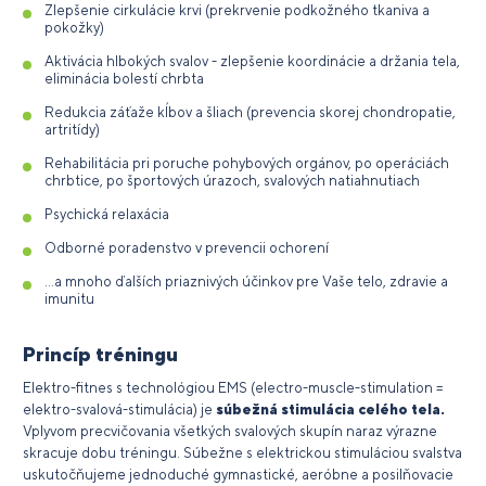
Zlepšenie cirkulácie krvi (prekrvenie podkožného tkaniva a
pokožky)
Aktivácia hlbokých svalov - zlepšenie koordinácie a držania tela,
eliminácia bolestí chrbta
Redukcia záťaže kĺbov a šliach (prevencia skorej chondropatie,
artritídy)
Rehabilitácia pri poruche pohybových orgánov, po operáciách
chrbtice, po športových úrazoch, svalových natiahnutiach
Psychická relaxácia
Odborné poradenstvo v prevencii ochorení
...a mnoho ďalších priaznivých účinkov pre Vaše telo, zdravie a
imunitu
Princíp tréningu
Elektro-fitnes s technológiou EMS (electro-muscle-stimulation =
elektro-svalová-stimulácia) je
súbežná stimulácia celého tela.
Vplyvom precvičovania všetkých svalových skupín naraz výrazne
skracuje dobu tréningu. Súbežne s elektrickou stimuláciou svalstva
uskutočňujeme jednoduché gymnastické, aeróbne a posilňovacie