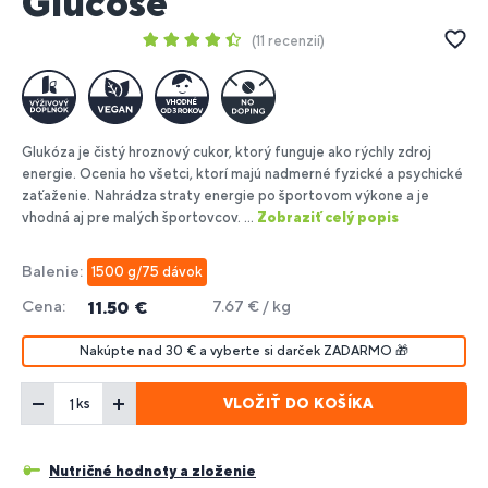
Glucose
11 recenzií
Glukóza je čistý hroznový cukor, ktorý funguje ako rýchly zdroj
energie. Ocenia ho všetci, ktorí majú nadmerné fyzické a psychické
zaťaženie. Nahrádza straty energie po športovom výkone a je
vhodná aj pre malých športovcov. ...
Zobraziť celý popis
Balenie:
1500 g/75 dávok
Cena:
7.67 € / kg
11.50 €
Nakúpte nad 30 € a vyberte si darček ZADARMO 🎁
VLOŽIŤ DO KOŠÍKA
ks
Nutričné hodnoty a zloženie