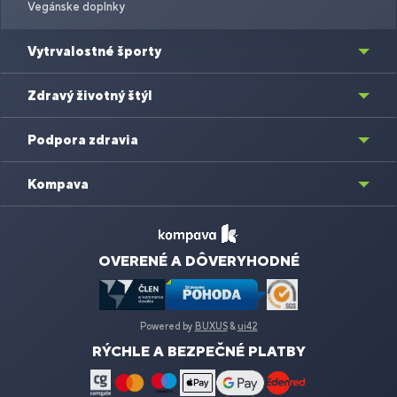
Vegánske doplnky
Vytrvalostné športy
Zdravý životný štýl
Podpora zdravia
Kompava
OVERENÉ A DÔVERYHODNÉ
Powered by
BUXUS
&
ui42
RÝCHLE A BEZPEČNÉ PLATBY