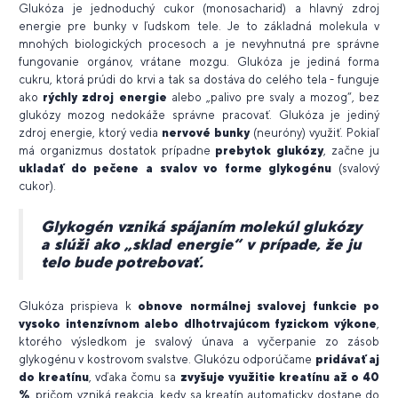
Glukóza je jednoduchý cukor (monosacharid) a hlavný zdroj
energie pre bunky v ľudskom tele. Je to základná molekula v
mnohých biologických procesoch a je nevyhnutná pre správne
fungovanie orgánov, vrátane mozgu. Glukóza je jediná forma
cukru, ktorá prúdi do krvi a tak sa dostáva do celého tela - funguje
ako
rýchly zdroj energie
alebo „palivo pre svaly a mozog“, bez
glukózy mozog nedokáže správne pracovať. Glukóza je jediný
zdroj energie, ktorý vedia
nervové bunky
(neuróny) využiť. Pokiaľ
má organizmus dostatok prípadne
prebytok glukózy
, začne ju
ukladať do pečene a svalov vo forme glykogénu
(svalový
cukor).
Glykogén vzniká spájaním molekúl glukózy
a slúži ako „sklad energie“ v prípade, že ju
telo bude potrebovať.
Glukóza prispieva k
obnove normálnej svalovej funkcie po
vysoko intenzívnom alebo dlhotrvajúcom fyzickom výkone
,
ktorého výsledkom je svalový únava a vyčerpanie zo zásob
glykogénu v kostrovom svalstve. Glukózu odporúčame
pridávať aj
do kreatínu
, vďaka čomu sa
zvyšuje využitie kreatínu až o 40
%
, pričom vzniká reakcia, kedy sa kreatín automaticky dostane do