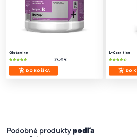
Glutamine
L-Carnitine
39.50 €
DO KOŠÍKA
DO K
Podobné produkty
podľa