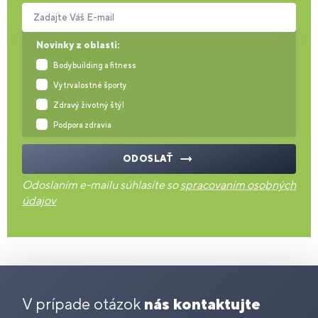
Zadajte Váš E-mail
Novinky z oblasti:
Bodybuilding a fitness
Vytrvalostné športy
Zdravý životný štýl
Podpora zdravia
ODOSLAŤ
Odoslaním e-mailu súhlasíte so
spracovaním osobných
údajov
V prípade otázok
nás kontaktujte