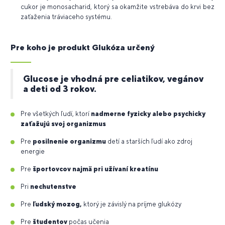
cukor je monosacharid, ktorý sa okamžite vstrebáva do krvi bez
zaťaženia tráviaceho systému.
Pre koho je produkt Glukóza určený
Glucose je vhodná pre celiatikov, vegánov
a deti od 3 rokov.
Pre všetkých ľudí, ktorí
nadmerne fyzicky alebo psychicky
zaťažujú svoj organizmus
Pre
posilnenie organizmu
detí a starších ľudí ako zdroj
energie
Pre
športovcov najmä pri užívaní kreatínu
Pri
nechutenstve
Pre
ľudský mozog,
ktorý je závislý na príjme glukózy
Pre
študentov
počas učenia