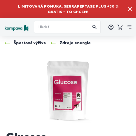
LIMITOVANÁ PONUKA: SERRAPEPTASE PLUS +30 %
GRATIS – TO CHCEM!
Prihlásiť
sa
Košík
Me
Športová výživa
Zdroje energie