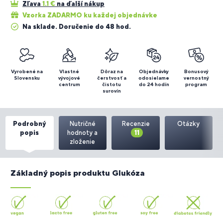
Zľava
1.1
€
na ďalší nákup
Vzorka ZADARMO ku každej objednávke
Na sklade. Doručenie do 48 hod.
Vyrobené na
Vlastné
Dôraz na
Objednávky
Bonusový
Slovensku
vývojové
čerstvosť a
odosielame
vernostný
centrum
čistotu
do 24 hodín
program
surovín
Podrobný
Nutričné
Recenzie
Otázky
popis
hodnoty a
11
zloženie
Základný popis produktu Glukóza