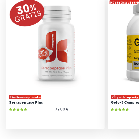
Kúpte 3x a ušetri
Limitovaná ponuka
Kĺby a chrupavky
Serrapeptase Plus
Gelo-3 Comple
72.00 €