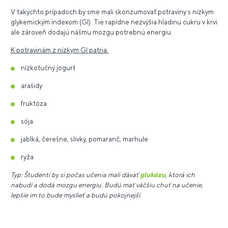
V takýchto prípadoch by sme mali skonzumovať potraviny s nízkym
glykemickým indexom (GI). Tie rapídne nezvýšia hladinu cukru v krvi
ale zároveň dodajú nášmu mozgu potrebnú energiu.
K potravinám z nízkym GI patria:
nízkotučný jogurt
arašidy
fruktóza
sója
jablká, čerešne, slivky, pomaranč, marhule
ryža
Typ: Študenti by si počas učenia mali dávať
glukózu
, ktorá ich
nabudí a dodá mozgu energiu. Budú mať väčšiu chuť na učenie,
lepšie im to bude myslieť a budú pokojnejší.