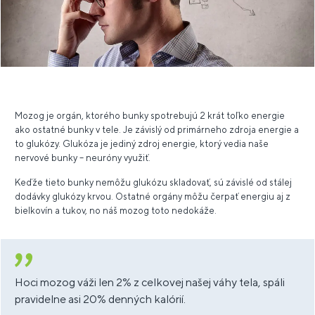
Mozog je orgán, ktorého bunky spotrebujú 2 krát toľko energie
ako ostatné bunky v tele. Je závislý od primárneho zdroja energie a
to glukózy. Glukóza je jediný zdroj energie, ktorý vedia naše
nervové bunky – neuróny využiť.
Keďže tieto bunky nemôžu glukózu skladovať, sú závislé od stálej
dodávky glukózy krvou. Ostatné orgány môžu čerpať energiu aj z
bielkovín a tukov, no náš mozog toto nedokáže.
Hoci mozog váži len 2% z celkovej našej váhy tela, spáli
pravidelne asi 20% denných kalórií.