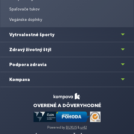
Spaľovače tukov
Vegánske doplnky
Vytrvalostné športy
Zdravý životný štýl
Podpora zdravia
Kompava
OVERENÉ A DÔVERYHODNÉ
Powered by
BUXUS
&
ui42