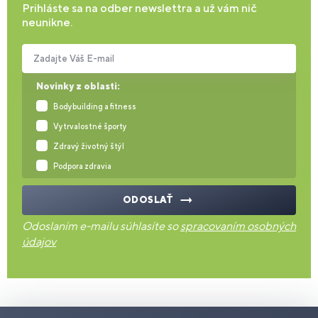
Prihláste sa na odber newslettra a už vám nič
neunikne.
Zadajte Váš E-mail
Novinky z oblasti:
Bodybuilding a fitness
Vytrvalostné športy
Zdravý životný štýl
Podpora zdravia
ODOSLAŤ
Odoslaním e-mailu súhlasíte so
spracovaním osobných
údajov