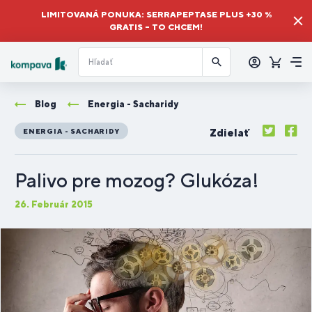
LIMITOVANÁ PONUKA: SERRAPEPTASE PLUS +30 %
GRATIS – TO CHCEM!
Prihlásiť
sa
Košík
Me
Blog
Energia - Sacharidy
Zdielať
ENERGIA - SACHARIDY
Palivo pre mozog? Glukóza!
26. Február 2015