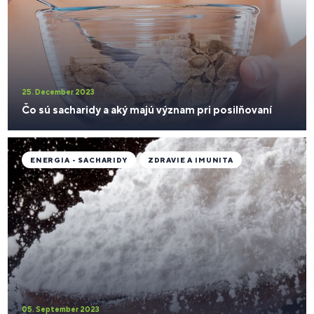
25. December 2023
Čo sú sacharidy a aký majú význam pri posilňovaní
ENERGIA - SACHARIDY
ZDRAVIE A IMUNITA
05. September 2023