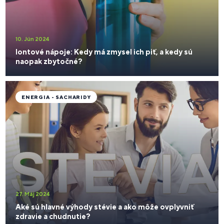
10. Jún 2024
Iontové nápoje: Kedy má zmysel ich piť, a kedy sú
naopak zbytočné?
ENERGIA - SACHARIDY
27. Máj 2024
Aké sú hlavné výhody stévie a ako môže ovplyvniť
zdravie a chudnutie?