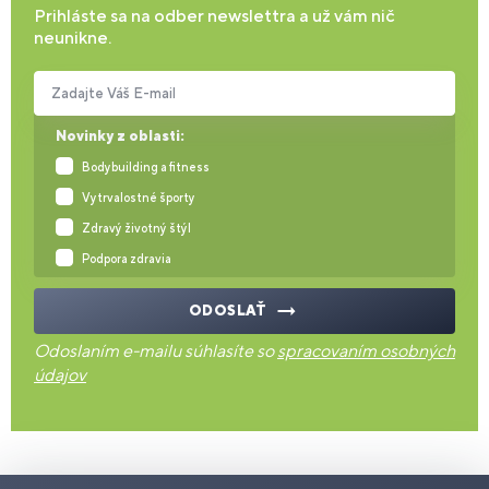
Prihláste sa na odber newslettra a už vám nič
neunikne.
Zadajte Váš E-mail
Novinky z oblasti:
Bodybuilding a fitness
Vytrvalostné športy
Zdravý životný štýl
Podpora zdravia
ODOSLAŤ
Odoslaním e-mailu súhlasíte so
spracovaním osobných
údajov