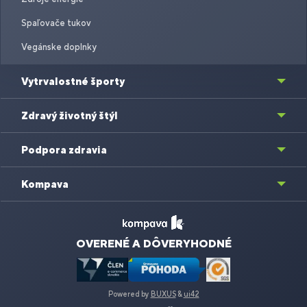
Spaľovače tukov
Vegánske doplnky
Vytrvalostné športy
Zdravý životný štýl
Podpora zdravia
Kompava
OVERENÉ A DÔVERYHODNÉ
Powered by
BUXUS
&
ui42