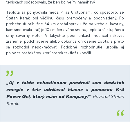
teniskách spôsobovalo, že beh bol veľmi namáhavý.
Teplota sa pohybovala medzi 4 až 8 stupňami, čo spôsobilo, že
Štefan Karak bol väčšinu času premočený a podchladený. Po
prebehnutí približne 64 km dostal správu, že na vrchole Javoriny,
kam smerovala trať, je 10 cm čerstvého snehu, teplota -6 stupňov a
silný severný vietor. V takýchto podmienkach nechcel riskovať
zranenie, podchladenie alebo dokonca ohrozenie života, a preto
sa rozhodol nepokračovať. Podobné rozhodnutie urobila aj
polovica pretekárov, ktorí pretek taktiež ukončili.
„Aj v takto nehostinnom prostredí som dostatok
energie v tele udržiaval hlavne s pomocou K-4
Power Gel, ktorý mám od Kompavy!“
Povedal Štefan
Karak.