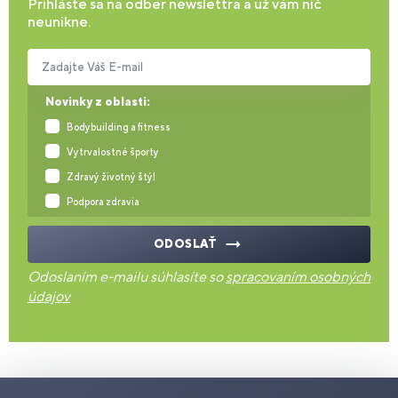
Prihláste sa na odber newslettra a už vám nič
neunikne.
Zadajte Váš E-mail
Novinky z oblasti:
Bodybuilding a fitness
Vytrvalostné športy
Zdravý životný štýl
Podpora zdravia
ODOSLAŤ
Odoslaním e-mailu súhlasíte so
spracovaním osobných
údajov