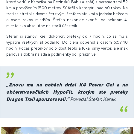
ktoré vedú z Kamzíka na Pezinskú Babu a späť, s parametrami 52
km a prevýšením 1500 metrov. Súťažil v kategórii nad 60 rokov. Na
trati sa stretol s dvoma čerstvými šesťdesiatnikmi a jedným bežcom
o osem rokov mladším. Štefan nakoniec skončil na peknom 4.
mieste ako absolútne najstarší účastník.
Štefan si stanovil cieľ dokončiť preteky do 7 hodín, čo sa mu s
vypätím všetkých síl podarilo. Do cieľa dobehol s časom 6:59:40
hodín. Počas pretekov bolo dosť teplo a fúkal silný vietor, ale inak
panovala dobrá nálada a podmienky boli priaznivé.
„Znovu ma na nohách držal K4 Power Gel a na
občerstvovačkách HypoFit, ktorým ste preteky
Dragon Trail sponzorovali.“
Povedal Štefan Karak.