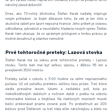
náročný závod dokončiť.
Dnes, ako 73-ročný dôchodca, Štefan Karak naďalej inšpiruje
svojím príkladom. Je živým dôkazom toho, že vek je len číslo a
skutočná vášeň pre šport nepozná hranice. Jeho príbeh je oslavou
odhodlania, vytrvalosti a neustáleho hľadania nových výziev. Štefan
Karak nám ukazuje, že so správnym prístupom a tvrdou prácou je
možné dosiahnuť aj zdanlivo nemožné.
Prvé tohtoročné preteky: Lazová stovka
Štefan Karak má za sebou prvé tohtoročné preteky – Lazovú
stovku. Tento beh mal byť veľkou výzvou, s dĺžkou 115 km a
prevýšením 3500 metrov.
Preteky začali v sobotu o 5:00 hodine za veľmi nepriaznivého
počasia. Už od začiatku pretekov väčšinu času pršalo. Trať, ktorá
viedla prevažne lesom, lúkami a neďaleko polí, bola po
niekoľkodňových dažďoch a nočnom daždi z piatka na sobotu
mimoriadne blatová a šmykľavá. Na niektorých miestach museli
bežci prekonávať priamo zorané pole. Po prebehnutí asi 200
bežcov pred Štefanom sa trať stala ešte náročnejšou a blato na