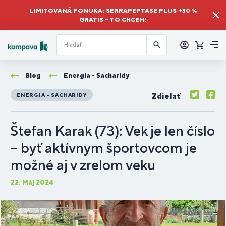
LIMITOVANÁ PONUKA: SERRAPEPTASE PLUS +30 %
GRATIS – TO CHCEM!
Prihlásiť
sa
Košík
Me
Blog
Energia - Sacharidy
Zdielať
ENERGIA - SACHARIDY
Štefan Karak (73): Vek je len číslo
– byť aktívnym športovcom je
možné aj v zrelom veku
22. Máj 2024