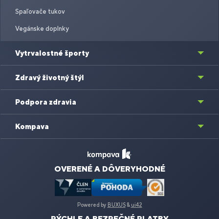
Spaľovače tukov
Vegánske doplnky
Vytrvalostné športy
Zdravý životný štýl
Podpora zdravia
Kompava
OVERENÉ A DÔVERYHODNÉ
Powered by
BUXUS
&
ui42
RÝCHLE A BEZPEČNÉ PLATBY