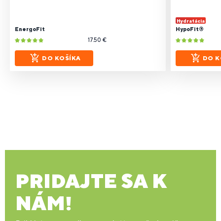
Hydratácia
EnergoFit
HypoFit®
17.50 €
DO KOŠÍKA
DO K
PRIDAJTE SA K
NÁM!