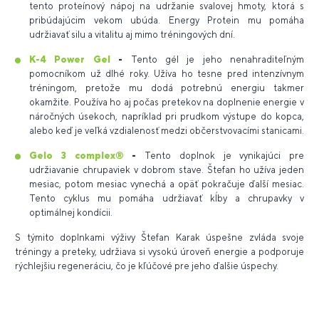
tento proteínový nápoj na udržanie svalovej hmoty, ktorá s
pribúdajúcim vekom ubúda. Energy Protein mu pomáha
udržiavať silu a vitalitu aj mimo tréningových dní.
K-4 Power Gel
-
Tento gél je jeho nenahraditeľným
pomocníkom už dlhé roky. Užíva ho tesne pred intenzívnym
tréningom, pretože mu dodá potrebnú energiu takmer
okamžite. Používa ho aj počas pretekov na doplnenie energie v
náročných úsekoch, napríklad pri prudkom výstupe do kopca,
alebo keď je veľká vzdialenosť medzi občerstvovacími stanicami.
Gelo 3 complex®
-
Tento doplnok je vynikajúci pre
udržiavanie chrupaviek v dobrom stave. Štefan ho užíva jeden
mesiac, potom mesiac vynechá a opäť pokračuje ďalší mesiac.
Tento cyklus mu pomáha udržiavať kĺby a chrupavky v
optimálnej kondícii.
S týmito doplnkami výživy Štefan Karak úspešne zvláda svoje
tréningy a preteky, udržiava si vysokú úroveň energie a podporuje
rýchlejšiu regeneráciu, čo je kľúčové pre jeho ďalšie úspechy.