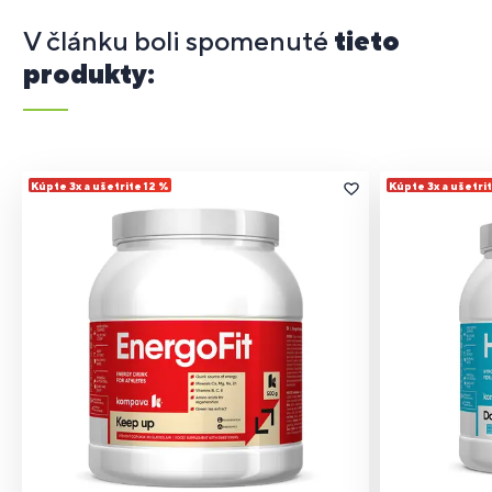
V článku boli spomenuté
tieto
produkty:
Kúpte 3x a ušetrite 12 %
Kúpte 3x a ušetri