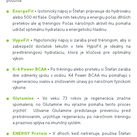
použitia:
EnergoFit
-
Izotonický nápoj si Štefan pripravuje do hydrovaku
alebo 500 ml fľaše. Dopĺňa ním tekutiny a energiu počas dlhších
pretekov ale aj tréningov. Počas náročných aktivít mu pomáha
udržať optimálnu hydratáciu a energetickú hladinu.
HypoFit
-
Hypotonický nápoj si zarába pred tréningom, aby si
zabezpečil dostatok tekutín v tele. HypoFit je ideálny na
predtréningovú hydratáciu, ktorá je kľúčová pre optimálny
výkon.
K-4 Power BCAA
-
Po tréningu alebo preteku si Štefan zarába
dve odmerky spolu s vodou. K4 Power BCAA mu pomáhajú s
regeneráciou svalov a znižovaním únavy po náročnom fyzickom
výkone.
Glutamine
-
Vo veku 73 rokov je regenerácia značne
spomalená, no Glutamine mu výrazne pomáha tento proces
zrýchliť. Užívanie Glutamine predstavuje prevenciu pred
pretrénovaním, urýchľuje regeneráciu po náročnom tréningu
a priaznivo vplýva na imunitný systém.
ENERGY Protein
-
V dňoch, keď netrénuje, používa Štefan