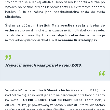
stolnom tenise a ľahkej atletike. Jeho vášeň k športu a túžba po
výzvach ho neskôr priviedli k horolezectvu a extrémnym behom v
horách. A tu sa začína jeho nezabudnuteľná cesta do sveta
ultrabehov.
Štefan sa zúčastnil
šiestich Majstrovstiev sveta v behu do
vrchu
a absolvoval mnohé z najuznávanejších ultrabehov na svete.
Je držiteľom niekoľkých
slovenských rekordov
a za svoje
mimoriadne výsledky viackrát získal
ocenenie Krištáľový páv
.
Najväčší úspech však prišiel v roku 2013.
Vo veku 62 rokov, ako
tretí Slovák v histórii
v kategórii V3H (muži
nad 60 rokov), absolvoval jeden z najnáročnejších trailových behov
na svete –
UTMB – Ultra Trail du Mont Blanc
. Tento beh, s
dĺžkou 170 km, je považovaný za vrchol v oblasti ultratrailov. Štefan
sa tým zaradil medzi najstarších Slovákov, ktorým sa podarilo tento