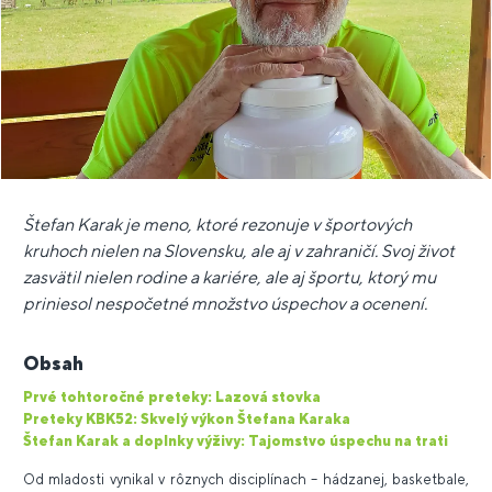
Štefan Karak je meno, ktoré rezonuje v športových
kruhoch nielen na Slovensku, ale aj v zahraničí. Svoj život
zasvätil nielen rodine a kariére, ale aj športu, ktorý mu
priniesol nespočetné množstvo úspechov a ocenení.
Obsah
Prvé tohtoročné preteky: Lazová stovka
Preteky KBK52: Skvelý výkon Štefana Karaka
Štefan Karak a doplnky výživy: Tajomstvo úspechu na trati
Od mladosti vynikal v rôznych disciplínach – hádzanej, basketbale,