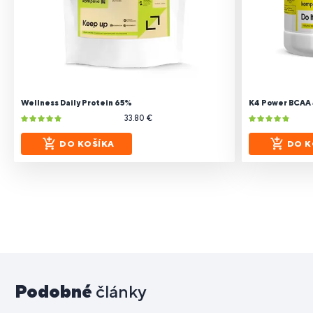
Wellness Daily Protein 65%
K4 Power BCAA 4
33.80 €
DO KOŠÍKA
DO K
Podobné
články