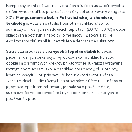
Komplexný prehľad štúdií na zvieratách a ľuďoch uskutočnených s
cieľom vyhodnotiť bezpečnosť sukralózy bol publikovaný v auguste
2017,
Mangusonom a kol., v Potravinárskej a chemickej
toxikológii.
Rozsiahle štúdie hodnotili napríklad stabilitu
sukralózy pri rôznych skladovacích teplotách (20 °C – 30 °C) a dobe
skladovania potravín a nápojov (6 mesiacov – 2 roky), zistili jej
extrémne vysokú stabilitu, bez zistenia degradácie sukralózy.
Sukralóza preukázala tiež
vysokú tepelnú stabilitu
počas
pečenia rôznych pekárskych výrobkov, ako napríklad koláčov,
cookies a grahamových krekrov pri ktorých je sukralóza vystavená
rôznym podmienkam, ako je napríklad obsah vody, pH a teploty,
ktoré sa vyskytujú pri príprave. Aj keď niektorí autori uvádzali
tvorbu nízkych hladín rôznych chlórovaných zlúčenín a furánov pri
jej vysokoteplotnom zahrievaní, jednalo sa o použitie čistej
sukralózy, čo nezodpovedá reálnym podmienkam, za ktorých je
používaná v praxi.