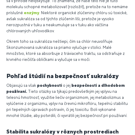
sa v prírode nevyskytuje. To znamená, že naše telo nie je túto
molekulu schopné metabolizovať (rozložiť), pretože na to nemáme
príslušné
enzýmy
. Niektoré organické zlúčeniny chlóru sú toxické,
avšak sukralóza sa od týchto zlúčenín líši, pretože je vysoko
nerozpustná v tuku a neakumuluje sa v tuku ako väčšina
chlórovaných uhľovodíkov.
Okrem toho sa sukralóza neštiepi, čím sa chlór neuvoľňuje.
Skonzumovaná sukralóza sa priamo vylučuje v stolici. Malé
množstvo, ktoré sa absorbuje z tráviaceho traktu, sa odstraňuje z
krvného riečišťa obličkami a vylučuje sa v moči.
Pohľad štúdií na bezpečnosť sukralózy
Objavujú sa však
pochybnosti
o jej
bezpečnosti a dlhodobom
používaní.
Tieto otázky sa týkajú predovšetkým jej vplyvu na
telesnú hmotnosť, využitie liečiv organizmom, jej metabolizmus a
vylúčenie z organizmu, vplyv na črevnú mikroflóru, tepelnú stabilitu
pri tepelných úpravách potravín, či jej toxicitu. Boli vykonané
mnohé štúdie, aby potvrdili, či vyvrátili jej bezpečnosť pri používaní.
Stabilita sukralózy v rôznych prostrediach