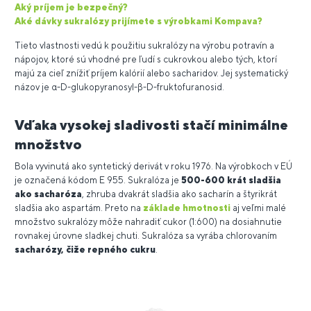
Aký príjem je bezpečný?
Aké dávky sukralózy prijímete s výrobkami Kompava?
Tieto vlastnosti vedú k použitiu sukralózy na výrobu potravín a
nápojov, ktoré sú vhodné pre ľudí s cukrovkou alebo tých, ktorí
majú za cieľ znížiť príjem kalórií alebo sacharidov. Jej systematický
názov je α-D-glukopyranosyl-β-D-fruktofuranosid.
Vďaka vysokej sladivosti stačí minimálne
množstvo
Bola vyvinutá ako syntetický derivát v roku 1976. Na výrobkoch v EÚ
je označená kódom E 955. Sukralóza je
500-600 krát sladšia
ako sacharóza
, zhruba dvakrát sladšia ako sacharín a štyrikrát
sladšia ako aspartám. Preto na
základe hmotnosti
aj veľmi malé
množstvo sukralózy môže nahradiť cukor (1:600) na dosiahnutie
rovnakej úrovne sladkej chuti. Sukralóza sa vyrába chlorovaním
sacharózy, čiže repného cukru
.