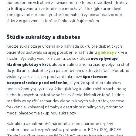
obmedzenom vstrebaní z tráviaceho traktu boli u všetkých druhov
(u ľudí aj u zvierat) zistené malé množstvá látok (glukuronidové
konjugované metabolity), ktoré pomáhajú vylučovať cudzorodé
látky z organizmu a ktoré sa ľahko vylučujú močom.
Štúdie sukralózy a diabetes
Keďže sukralóza je určená ako náhrada cukru pre diabetických
pacientov, zisťovalo sa aj jej pôsobenie na hladinu
glukózy
v krvi a
inzulín. Výsledky viedli k zisteniu, že sukralóza
neovplyvňuje
hladinu glukózy v krvi,
alebo inzulínu a nemá žiadny vplyv na chuť
do jedla ani u diabetických pacientov, ani u zdravých ľudí. Podobné
výsledky sa zistili aj pri podávaní sukralózy
športovcom
bezprostredne pred cvičením,
s tým, že spotreba sukralózy
nemala žiadny vplyv na využitie glukózy, inzulínu alebo sacharidov,
alebo tukových substrátov počas cvičenia. Neboli zistené žiadne
rozdiely vo využití sacharidov alebo tukových substrátov, srdcovej
frekvencie, vnímanej námahy a gastrointestinálnych symptómov
medzi placebom a skupinou sukralózy.
Sukralózu uznali mnohé národné aj medzinárodné orgány
zaoberajúce sa bezpečnosťou potravín a to: FDA (USA), JECFA
(Spoločný výbor expertov FAO / WHO pre potravinárske aditíva),