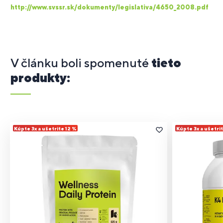
http://www.svssr.sk/dokumenty/legislativa/4650_2008.pdf
V článku boli spomenuté
tieto
produkty:
Kúpte 3x a ušetrite 12 %
Kúpte 3x a ušetri