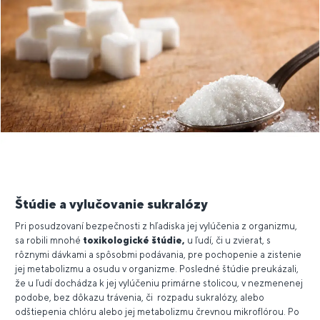
Štúdie a vylučovanie sukralózy
Pri posudzovaní bezpečnosti z hľadiska jej vylúčenia z organizmu,
sa robili mnohé
toxikologické štúdie,
u ľudí, či u zvierat, s
rôznymi dávkami a spôsobmi podávania, pre pochopenie a zistenie
jej metabolizmu a osudu v organizme. Posledné štúdie preukázali,
že u ľudí dochádza k jej vylúčeniu primárne stolicou, v nezmenenej
podobe, bez dôkazu trávenia, či rozpadu sukralózy, alebo
odštiepenia chlóru alebo jej metabolizmu črevnou mikroflórou. Po