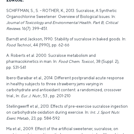
ZDROJE:
SCHIFFMAN, S., S. – ROTHER, K., 2013. Sucralose, A Synthetic
Organochlorine Sweetener: Overview of Biological Issues. In:
Journal of Toxicology and Environmental Health. Part B, Critical
Reviews.
16(7): 399–451.
Barndt and Jackson, 1990. Stability of sucralose in baked goods. In:
Food Technol
., 44 (1990), pp. 62-66
A. Roberts et al. 2000. Sucralose metabolism and
pharmacokinetics in man. In:
Food Chem. Toxicol.,
38 (Suppl. 2),
pp. S31-S41
Ibero-Baraibar et al., 2014. Different postprandial acute response
in healthy subjects to three strawberry jams varying in
carbohydrate and antioxidant content: a randomized, crossover
trial., In:
Eur. J. Nutr
., 53 , pp. 201-210
Stellingwerff et al., 2013. Effects of pre-exercise sucralose ingestion
on carbohydrate oxidation during exercise. In
: Int. J. Sport Nutr.
Exerc Metab
., 23, pp. 584-592
Ma et al., 2009. Effect of the artificial sweetener, sucralose, on