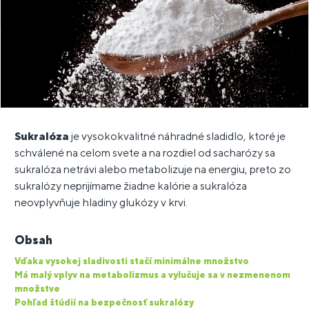
Sukralóza
je vysokokvalitné náhradné sladidlo, ktoré je
schválené na celom svete a na rozdiel od sacharózy sa
sukralóza netrávi alebo metabolizuje na energiu, preto zo
sukralózy neprijímame žiadne kalórie a sukralóza
neovplyvňuje hladiny glukózy v krvi.
Obsah
Vďaka vysokej sladivosti stačí minimálne množstvo
Má malý vplyv na metabolizmus a vylučuje sa v nezmenenom
množstve
Pohľad štúdií na bezpečnosť sukralózy