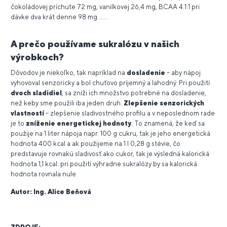
čokoládovej príchute 72 mg, vanilkovej 26,4 mg, BCAA 4:1:1 pri
dávke dva krát denne 98 mg.......
A prečo používame sukralózu v našich
výrobkoch?
Dôvodov je niekoľko, tak napríklad na
dosladenie
– aby nápoj
vyhovoval senzoricky a bol chuťovo príjemný a lahodný. Pri použití
dvoch sladidiel
, sa zníži ich množstvo potrebné na dosladenie,
než keby sme použili iba jeden druh.
Zlepšenie senzorických
vlastností
– zlepšenie sladivostného profilu a v neposlednom rade
je to
zníženie energetickej hodnoty
. To znamená, že keď sa
použije na 1 liter nápoja napr. 100 g cukru, tak je jeho energetická
hodnota 400 kcal a ak použijeme na 1 l 0,28 g stévie, čo
predstavuje rovnakú sladivosť ako cukor, tak je výsledná kalorická
hodnota 1,1 kcal. pri použití výhradne sukralózy by sa kalorická
hodnota rovnala nule.
Autor: Ing. Alice Beňová