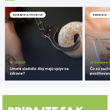
ZDRAVIE A IMUNITA
ENERGIA -
18. Júl 2023
25. December 
Umelé sladidlá: Aký majú vplyv na
Čo sú sacha
zdravie?
posilňovan