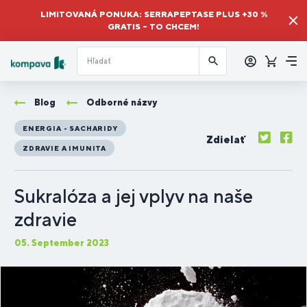
LIMITOVANÁ PONUKA: SERRAPEPTASE PLUS +30 %
GRATIS – TO CHCEM!
Prihlásiť
sa
Košík
Me
Blog
Odborné názvy
ENERGIA - SACHARIDY
Zdielať
ZDRAVIE A IMUNITA
Sukralóza a jej vplyv na naše
zdravie
05. September 2023