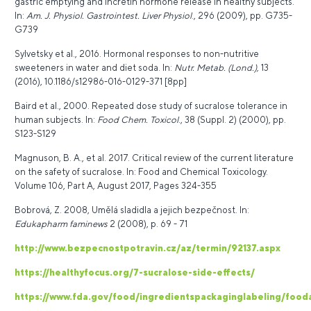
gastric emptying and incretin hormone release in healthy subjects.
In:
Am. J. Physiol. Gastrointest. Liver Physiol
., 296 (2009), pp. G735-
G739
Sylvetsky et al., 2016. Hormonal responses to non-nutritive
sweeteners in water and diet soda. In:
Nutr. Metab. (Lond.),
13
(2016), 10.1186/s12986-016-0129-371 [8pp]
Baird et al., 2000. Repeated dose study of sucralose tolerance in
human subjects. In:
Food Chem. Toxicol
., 38 (Suppl. 2) (2000), pp.
S123-S129
Magnuson, B. A., et al. 2017. Critical review of the current literature
on the safety of sucralose. In: Food and Chemical Toxicology.
Volume 106, Part A, August 2017, Pages 324-355
Bobrová, Z. 2008, Umělá sladidla a jejich bezpečnost. In:
Edukapharm faminews
2 (2008), p. 69 - 71
http://www.bezpecnostpotravin.cz/az/termin/92137.aspx
https://healthyfocus.org/7-sucralose-side-effects/
https://www.fda.gov/food/ingredientspackaginglabeling/foo