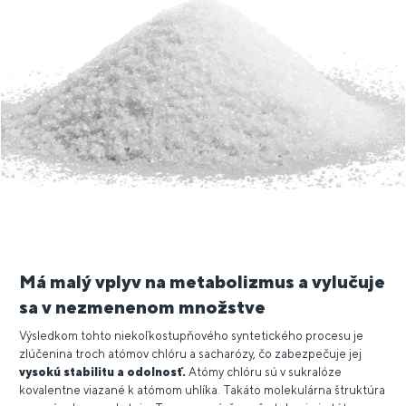
Má malý vplyv na metabolizmus a vylučuje
sa v nezmenenom množstve
Výsledkom tohto niekoľkostupňového syntetického procesu je
zlúčenina troch atómov chlóru a sacharózy, čo zabezpečuje jej
vysokú stabilitu a odolnosť.
Atómy chlóru sú v sukralóze
kovalentne viazané k atómom uhlíka. Takáto molekulárna štruktúra