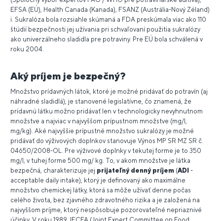
EFSA (EÚ), Health Canada (Kanada), FSANZ (Austrália-Nový Zéland)
i. Sukralóza bola rozsiahle skúmaná a FDA preskúmala viac ako 110
štúdií bezpečnosti jej užívania pri schvaľovaní použitia sukralózy
ako univerzálneho sladidla pre potraviny. Pre EÚ bola schválená v
roku 2004.
Aký príjem je bezpečný?
Množstvo prídavných látok, ktoré je možné pridávať do potravín (aj
náhradné sladidlá), je stanovené legislatívne, čo znamená, že
prídavnú látku možno pridávať len v technologicky nevyhnutnom
množstve a najviac v najvyššom prípustnom množstve (mg/l,
mg/kg). Aké najvyššie prípustné množstvo sukralózy je možné
pridávať do výživových doplnkov stanovuje Výnos MP SR MZ SR č.
04650/2008-OL. Pre výživové doplnky v tekutej forme je to 350
mg/l, v tuhej forme 500 mg/ kg. To, v akom množstve je látka
bezpečná, charakterizuje jej
prijateľný denný príjem
(
ADI
-
acceptable daily intake), ktorý je definovaný ako maximálne
množstvo chemickej látky, ktorá sa môže užívať denne počas
celého života, bez zjavného zdravotného rizika a je založená na
najvyššom príjme, ktorý nespôsobuje pozorovateľné nepriaznivé
účinky. V roku 1989 JECFA (Joint Expert Committee on Food