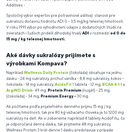
Additives -
Spoločný výbor expertov pre potravinové aditíva) stanovil pre
sukralózu dočasnú hodnotu ADI 0 – 3,5 mg/kg telesnej hmotnosti.
V roku 1991 výbor po vyhodnotení údajov z dodatočných štúdií na
zvieratách i ľuďoch pridelil dlhodobý trvalý
ADI
v rozmedzí
od 0 do
15 mg / kg telesnej hmotnosti.
Aké dávky sukralózy prijímete s
výrobkami Kompava?
Napríklad
Wellness Daily Protein
(čokoláda) obsahuje na jednu
dávku - 24 mg sukralózy, príchuť vanilka - 8,8 mg sukralózy, kokos –
čokoláda - 14 mg sukralózy,
AcidoFit
1 tableta - 12 mg,
BCAA 4:1:1
a
ArgiNO Drink
- 49 mg,
Protein Premium
(nugát) - 25 mg,
(čokoláda) - 34 mg,
Premium Energy -
30 mg.
Ak počítame podľa prijateľného denného príjmu 15 mg / kg
telesnej hmotnosti, tak pre 80 kg vážiaceho človeka je to 1200 mg
sukralózy na deň. Ak si zoberieme napríklad 4 tablety AcidoFitu, čo
je odporúčaná denná dávka, tak prijmeme 48 mg sukralózy,
Wellness Proteín 3 krát denne 1 dávku predstavuje v prípade