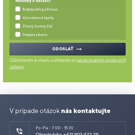
Novinky z oblasti:
Bodybuilding a fitness
Vytrvalostné športy
Zdravý životný štýl
Podpora zdravia
ODOSLAŤ
Odoslaním e-mailu súhlasíte so
spracovaním osobných
údajov
V prípade otázok
nás kontaktujte
Po-Pia - 7:00 - 15:30
Objednávky: +421 903 473 211