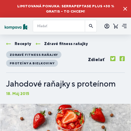
LIMITOVANÁ PONUKA: SERRAPEPTASE PLUS +30 %
GRATIS – TO CHCEM!
Prihlásiť
sa
Košík
Me
Recepty
Zdravé fitness raňajky
ZDRAVÉ FITNESS RAŇAJKY
Zdielať
PROTEÍNY A BIELKOVINY
Jahodové raňajky s proteínom
18. Máj 2015