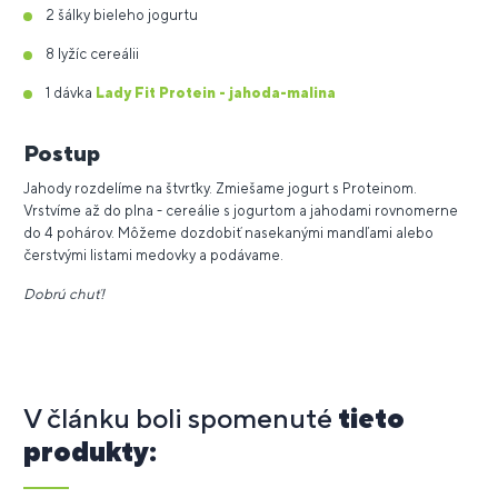
2 šálky bieleho jogurtu
8 lyžíc cereálii
1 dávka
Lady Fit Protein - jahoda-malina
Postup
Jahody rozdelíme na štvrťky. Zmiešame jogurt s Proteinom.
Vrstvíme až do plna - cereálie s jogurtom a jahodami rovnomerne
do 4 pohárov. Môžeme dozdobiť nasekanými mandľami alebo
čerstvými listami medovky a podávame.
Dobrú chuť!
V článku boli spomenuté
tieto
produkty: