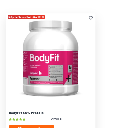
Kúpte 3x a ušetrite 12 %
BodyFit 60% Protein
29.90 €