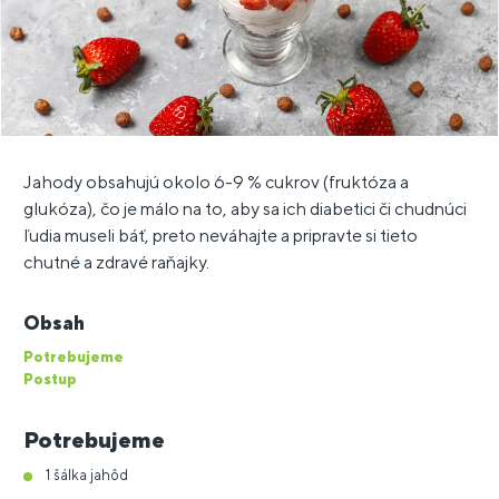
Jahody obsahujú okolo 6-9 % cukrov (fruktóza a
glukóza), čo je málo na to, aby sa ich diabetici či chudnúci
ľudia museli báť, preto neváhajte a pripravte si tieto
chutné a zdravé raňajky.
Obsah
Potrebujeme
Postup
Potrebujeme
1 šálka jahôd