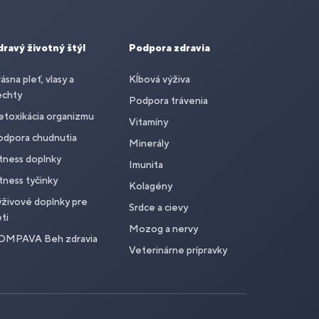
dravý životný štýl
Podpora zdravia
ásna pleť, vlasy a
Kĺbová výživa
echty
Podpora trávenia
toxikácia organizmu
Vitamíny
odpora chudnutia
Minerály
tness doplnky
Imunita
tness tyčinky
Kolagény
živové doplnky pre
Srdce a cievy
ti
Mozog a nervy
OMPAVA Beh zdravia
Veterinárne prípravky