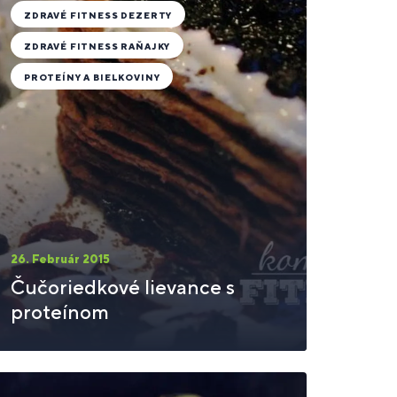
ZDRAVÉ FITNESS DEZERTY
ZDRAVÉ FITNESS RAŇAJKY
PROTEÍNY A BIELKOVINY
26. Február 2015
Čučoriedkové lievance s
proteínom