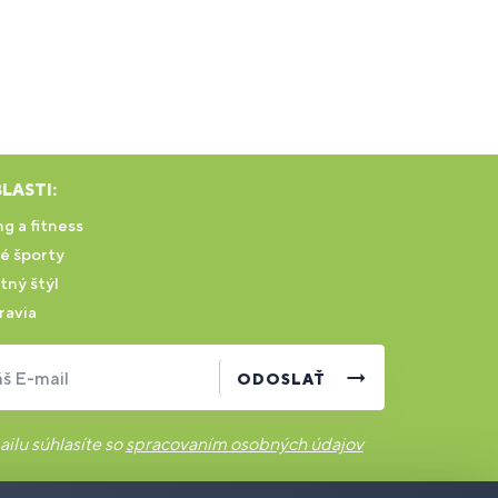
LASTI:
g a fitness
é športy
tný štýl
ravia
š E-mail
ODOSLAŤ
ilu súhlasíte so
spracovaním osobných údajov