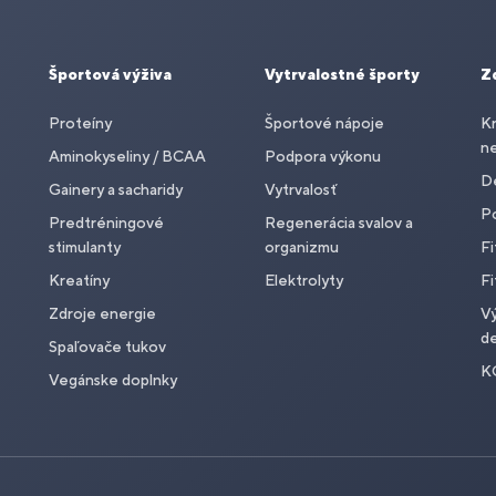
Športová výživa
Vytrvalostné športy
Z
Proteíny
Športové nápoje
Kr
n
Aminokyseliny / BCAA
Podpora výkonu
De
Gainery a sacharidy
Vytrvalosť
P
Predtréningové
Regenerácia svalov a
stimulanty
organizmu
Fi
Kreatíny
Elektrolyty
Fi
Zdroje energie
Vý
de
Spaľovače tukov
K
Vegánske doplnky