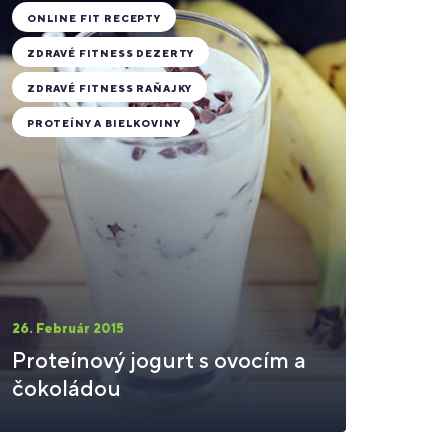
ONLINE FIT RECEPTY
ZDRAVÉ FITNESS DEZERTY
ZDRAVÉ FITNESS RAŇAJKY
PROTEÍNY A BIELKOVINY
26. Február 2015
Proteínový jogurt s ovocím a
čokoládou