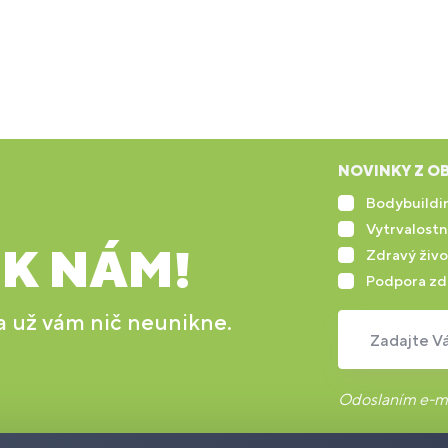
NOVINKY Z OB
Bodybuildin
Vytrvalostn
 K NÁM!
Zdravý živo
Podpora zd
 a už vám nič neunikne.
Zadajte Vá
Odoslaním e-ma