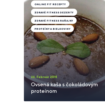
ONLINE FIT RECEPTY
ZDRAVÉ FITNESS DEZERTY
ZDRAVÉ FITNESS RAŇAJKY
PROTEÍNY A BIELKOVINY
26. Február 2015
Ovsená kaša s čokoládovým
proteínom