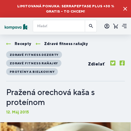
LIMITOVANÁ PONUKA: SERRAPEPTASE PLUS +30 %
GRATIS – TO CHCEM!
Prihlásiť
sa
Košík
Me
Recepty
Zdravé fitness raňajky
ZDRAVÉ FITNESS DEZERTY
Zdielať
ZDRAVÉ FITNESS RAŇAJKY
PROTEÍNY A BIELKOVINY
Pražená orechová kaša s
proteínom
12. Máj 2015