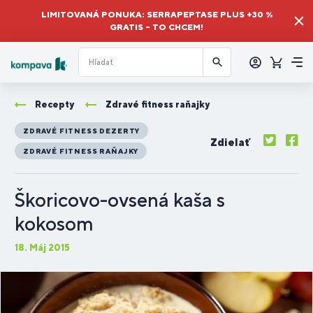
LIMITOVANÁ PONUKA: SERRAPEPTASE PLUS +30 %
GRATIS – TO CHCEM!
Prihlásiť
sa
Košík
Me
Recepty
Zdravé fitness raňajky
ZDRAVÉ FITNESS DEZERTY
Zdielať
ZDRAVÉ FITNESS RAŇAJKY
Škoricovo-ovsená kaša s
kokosom
18. Máj 2015