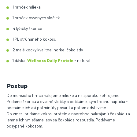
1 hrnček mlieka
1 hrnček ovsených vločiek
¼ lyžičky škorice
1 PL strúhaného kokosu
2 malé kocky kvalitnej horkej čokolády
1 dávka
Wellness Daily Protein
-
natural
Postup
Do menšieho hrnca nalejeme mlieko a na sporáku zohrejeme.
Pridáme škoricu a ovsené vločky a počkáme, kým trochu napučia -
necháme ich asi pol minúty povariť a potom odstavíme.
Do zmesi pridáme kokos, proteín a nadrobno nakrájanú čokoládu a
jemne ich vmiešame, aby sa čokoláda rozpustila. Podávame
posypané kokosom.